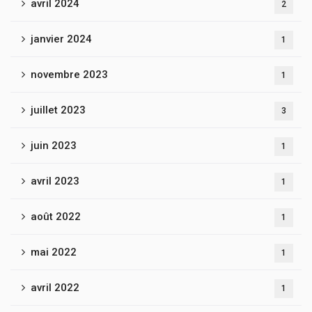
avril 2024
2
janvier 2024
1
novembre 2023
1
juillet 2023
3
juin 2023
1
avril 2023
1
août 2022
1
mai 2022
1
avril 2022
1