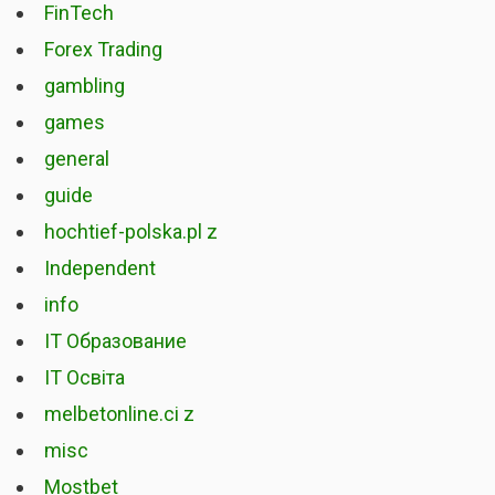
FinTech
Forex Trading
gambling
games
general
guide
hochtief-polska.pl z
Independent
info
IT Образование
IT Освіта
melbetonline.ci z
misc
Mostbet