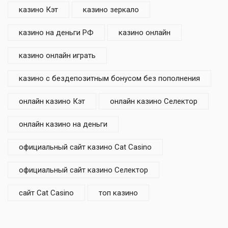
казино Кэт
казино зеркало
казино на деньги РФ
казино онлайн
казино онлайн играть
казино с бездепозитным бонусом без пополнения
онлайн казино Кэт
онлайн казино Селектор
онлайн казино на деньги
официальный сайт казино Cat Casino
официальный сайт казино Селектор
сайт Cat Casino
топ казино