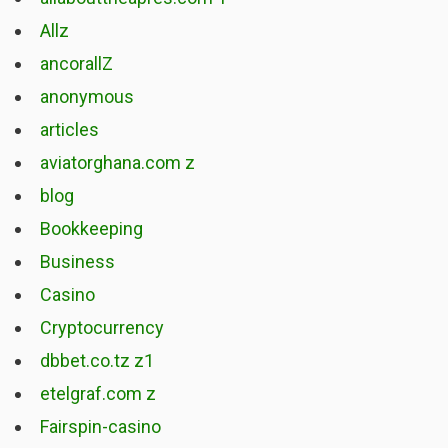
Allz
ancorallZ
anonymous
articles
aviatorghana.com z
blog
Bookkeeping
Business
Casino
Cryptocurrency
dbbet.co.tz z1
etelgraf.com z
Fairspin-casino