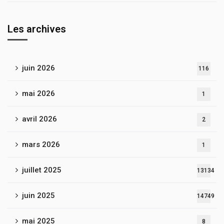
Les archives
juin 2026
116
mai 2026
1
avril 2026
2
mars 2026
1
juillet 2025
13134
juin 2025
14749
mai 2025
8