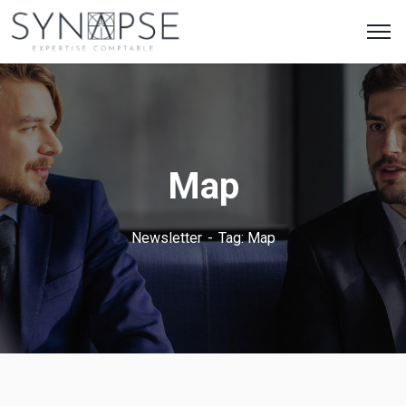
Map
Newsletter
Tag: Map