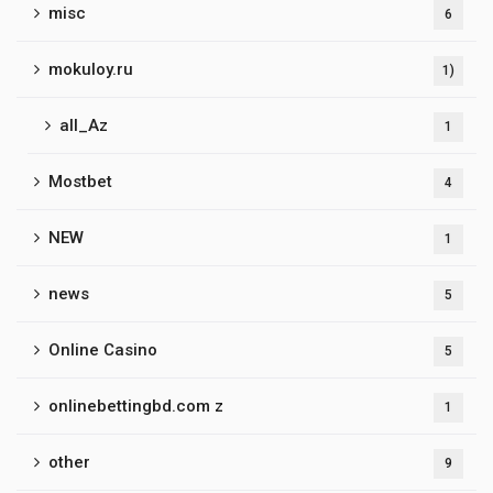
misc
6
mokuloy.ru
1)
all_Az
1
Mostbet
4
NEW
1
news
5
Online Casino
5
onlinebettingbd.com z
1
other
9