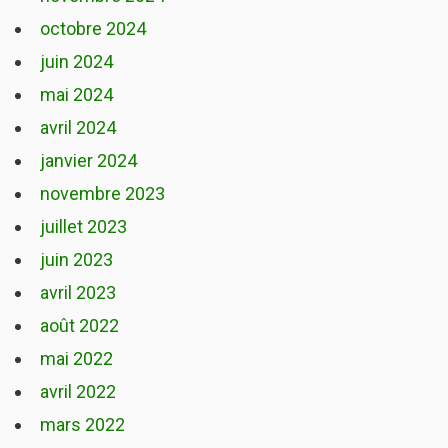
octobre 2024
juin 2024
mai 2024
avril 2024
janvier 2024
novembre 2023
juillet 2023
juin 2023
avril 2023
août 2022
mai 2022
avril 2022
mars 2022