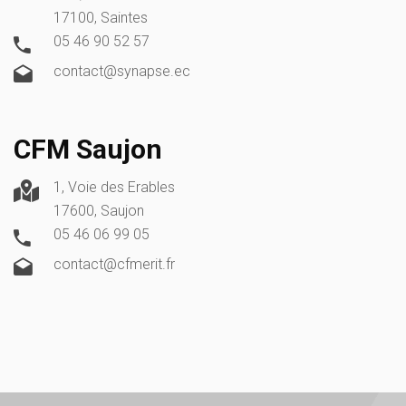
17100, Saintes
05 46 90 52 57
contact@synapse.ec
CFM Saujon
1, Voie des Erables
17600, Saujon
05 46 06 99 05
contact@cfmerit.fr