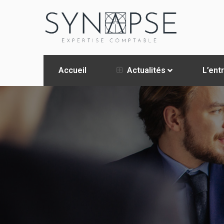
Accueil
Actualités
L’ent