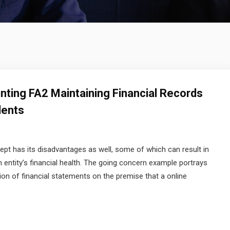
nting FA2 Maintaining Financial Records
dents
ept has its disadvantages as well, some of which can result in
 entity’s financial health. The going concern example portrays
on of financial statements on the premise that a online