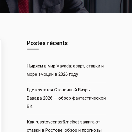
Postes récents
Ныряем в мир Vavada: азарт, ставки и
море эмоций в 2026 году
Где крутится Ставочный Вихрь:
Вавада 2026 — обзор фантастической
БК
Как russtovcenter&melbet зажигают
ставки в Ростове: обзор и прогнозы