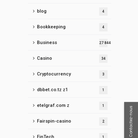
blog
4
Bookkeeping
4
Business
27 844
Casino
34
Cryptocurrency
3
dbbet.co.tz z1
1
etelgraf.com z
1
Contactez-nous
Fairspin-casino
2
FinTech
1