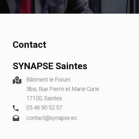
Contact
SYNAPSE Saintes
Bâtiment le Forum
3bis, Rue Pierre et Marie Curie
17100, Saintes
05 46 90 52 57
contact@synapse.ec