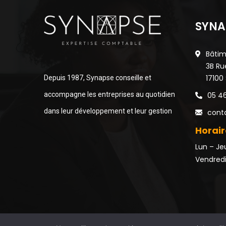
SYNA
Bâtim
3B Ru
17100
Depuis 1987, Synapse conseille et
accompagne les entreprises au quotidien
05 46
dans leur développement et leur gestion
cont
Horair
Lun – Jeu
Vendredi 