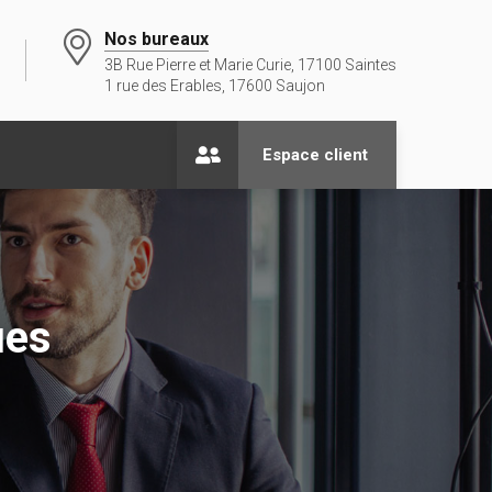
Nos bureaux
3B Rue Pierre et Marie Curie, 17100 Saintes
1 rue des Erables, 17600 Saujon
Espace client
ues