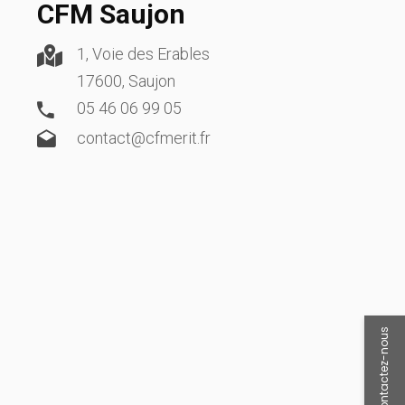
CFM Saujon
1, Voie des Erables
17600, Saujon
05 46 06 99 05
contact@cfmerit.fr
Contactez-nous