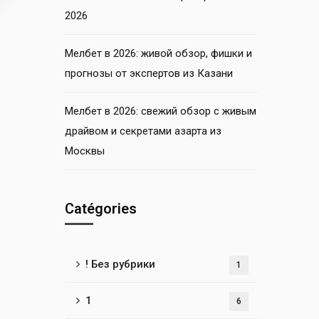
2026
Мелбет в 2026: живой обзор, фишки и
прогнозы от экспертов из Казани
Мелбет в 2026: свежий обзор с живым
драйвом и секретами азарта из
Москвы
Catégories
! Без рубрики
1
1
6