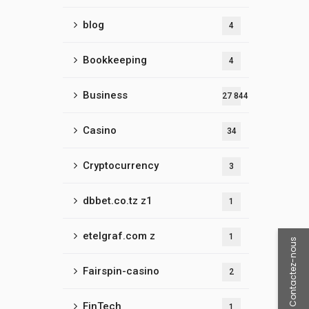
blog
4
Bookkeeping
4
Business
27 844
Casino
34
Cryptocurrency
3
dbbet.co.tz z1
1
etelgraf.com z
1
Contactez-nous
Fairspin-casino
2
FinTech
1