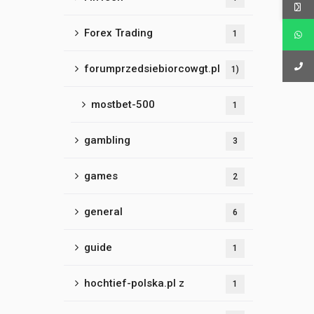
Forex Trading
1
forumprzedsiebiorcowgt.pl
1)
mostbet-500
1
gambling
3
games
2
general
6
guide
1
hochtief-polska.pl z
1