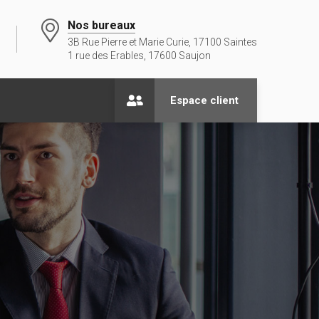
Nos bureaux
3B Rue Pierre et Marie Curie, 17100 Saintes
1 rue des Erables, 17600 Saujon
Espace client