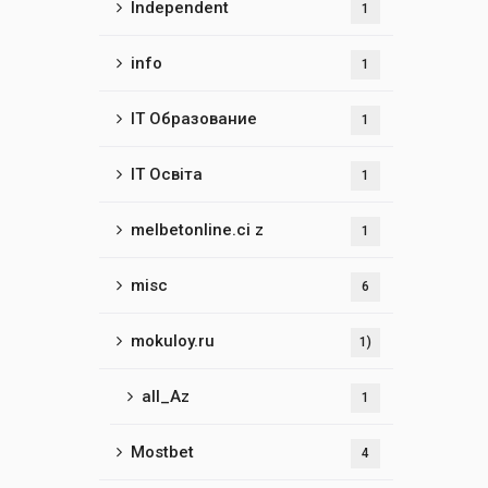
Independent
1
info
1
IT Образование
1
IT Освіта
1
melbetonline.ci z
1
misc
6
mokuloy.ru
1)
all_Az
1
Mostbet
4