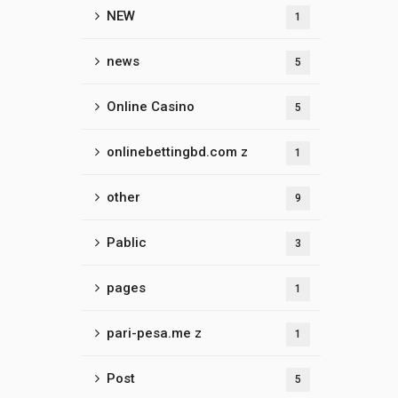
NEW
1
news
5
Online Casino
5
onlinebettingbd.com z
1
other
9
Pablic
3
pages
1
pari-pesa.me z
1
Post
5