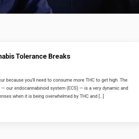
nabis Tolerance Breaks
cur because you’ll need to consume more THC to get high. The
is — our endocannabinoid system (ECS) — is a very dynamic and
senses when it is being overwhelmed by THC and […]