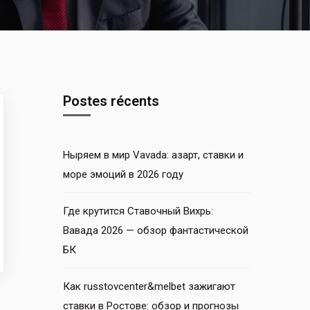
Postes récents
Ныряем в мир Vavada: азарт, ставки и
море эмоций в 2026 году
Где крутится Ставочный Вихрь:
Вавада 2026 — обзор фантастической
БК
Как russtovcenter&melbet зажигают
ставки в Ростове: обзор и прогнозы