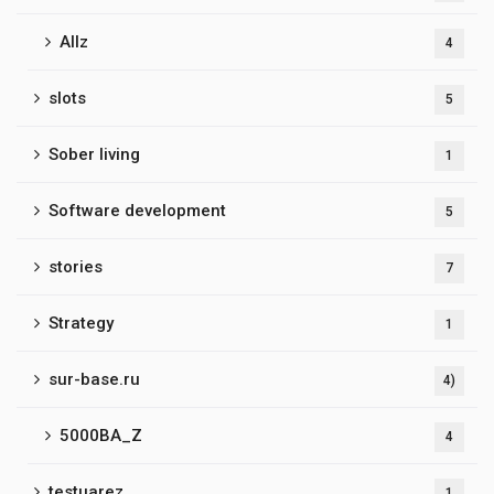
Allz
4
slots
5
Sober living
1
Software development
5
stories
7
Strategy
1
sur-base.ru
4)
5000BA_Z
4
testuarez
1