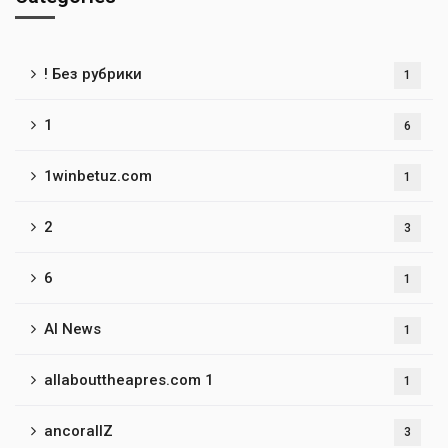
! Без рубрики
1
1
6
1winbetuz.com
1
2
3
6
1
AI News
1
allabouttheapres.com 1
1
ancorallZ
3