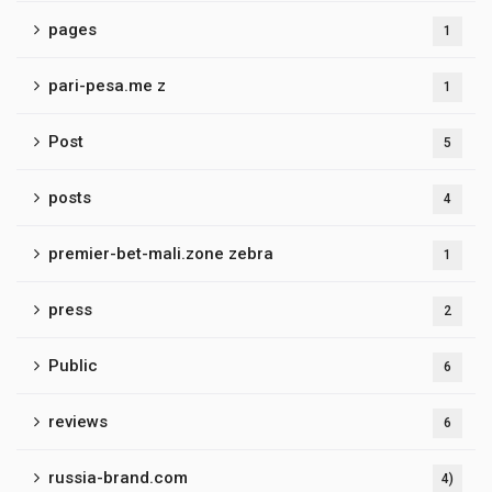
pages
1
pari-pesa.me z
1
Post
5
posts
4
premier-bet-mali.zone zebra
1
press
2
Public
6
reviews
6
russia-brand.com
4)