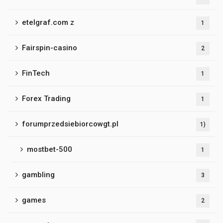
etelgraf.com z
1
Fairspin-casino
2
FinTech
1
Forex Trading
1
forumprzedsiebiorcowgt.pl
1)
mostbet-500
1
gambling
3
games
2