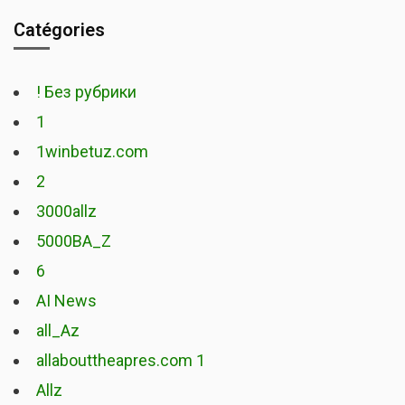
Catégories
! Без рубрики
1
1winbetuz.com
2
3000allz
5000BA_Z
6
AI News
all_Az
allabouttheapres.com 1
Allz