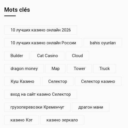
Mots clés
10 лучших казино онлайн 2026
10 лучших казино онлайн России
bahis oyunları
Builder
Cat Casino
Cloud
dragon money
Map
Tower
Truck
Куш Казино
Селектор
Селектор казино
вход на сайт казино Селектор
грузоперевозки Кременчуг
драгон мани
казино Кэт
казино зеркало