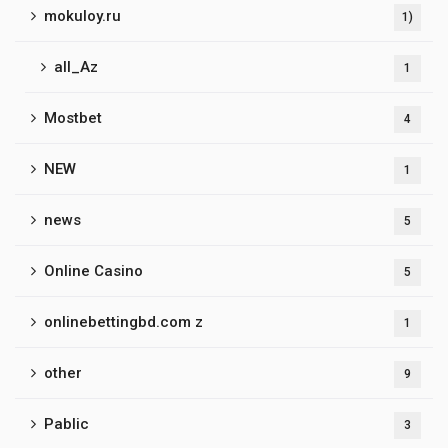
mokuloy.ru
1)
all_Az
1
Mostbet
4
NEW
1
news
5
Online Casino
5
onlinebettingbd.com z
1
other
9
Pablic
3