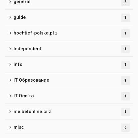
general
6
guide
1
hochtief-polska.pl z
1
Independent
1
info
1
IT Образование
1
IT Освіта
1
melbetonline.ci z
1
misc
6