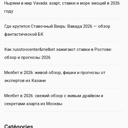
Ныряем в мир Vavada: азарт, ставки и море эмоций в 2026
году
Где крутится Ставочный Вихрь: Вавада 2026 — обзор
фантастической БК
Как russtovcenter&melbet зажигают ставки в Ростове:
обзор и прогнозы 2026
Мелбет в 2026: живой обзор, фишки и прогнозы от
экспертов из Казани
Мелбет в 2026: свежий обзор с живым драйвом и
секретами азарта из Москвы
Catégories