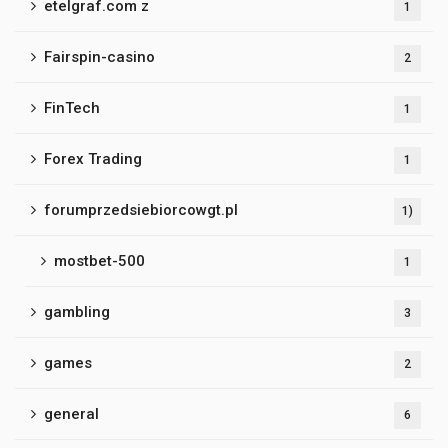
etelgraf.com z
1
Fairspin-casino
2
FinTech
1
Forex Trading
1
forumprzedsiebiorcowgt.pl
1)
mostbet-500
1
gambling
3
games
2
general
6