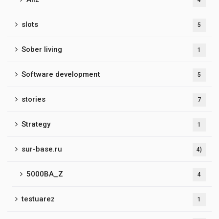
4
slots
5
Sober living
1
Software development
5
stories
7
Strategy
1
sur-base.ru
4)
5000BA_Z
4
testuarez
1