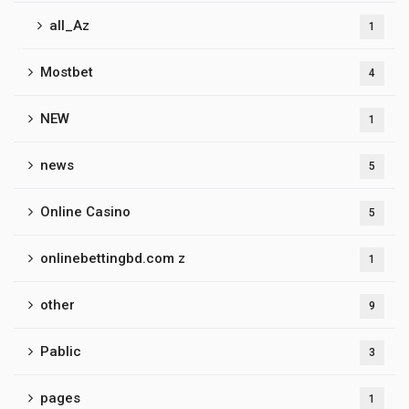
all_Az
1
Mostbet
4
NEW
1
news
5
Online Casino
5
onlinebettingbd.com z
1
other
9
Pablic
3
pages
1