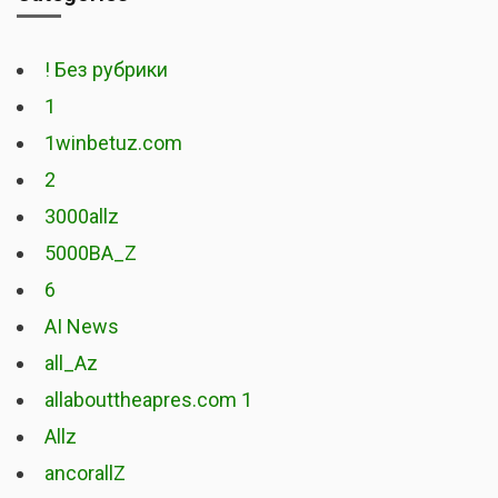
! Без рубрики
1
1winbetuz.com
2
3000allz
5000BA_Z
6
AI News
all_Az
allabouttheapres.com 1
Allz
ancorallZ