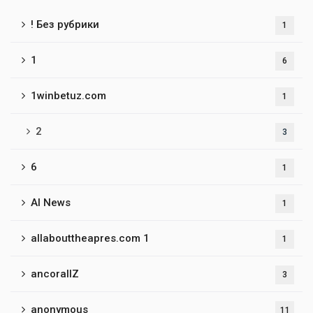
! Без рубрики
1
1
6
1winbetuz.com
1
2
3
6
1
AI News
1
allabouttheapres.com 1
1
ancorallZ
3
anonymous
11