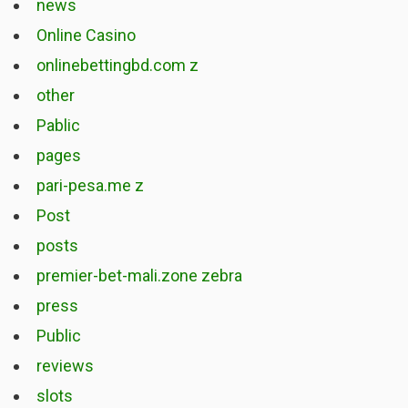
news
Online Casino
onlinebettingbd.com z
other
Pablic
pages
pari-pesa.me z
Post
posts
premier-bet-mali.zone zebra
press
Public
reviews
slots