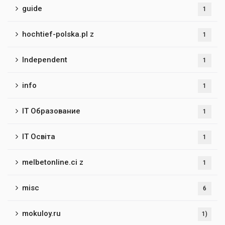
guide
1
hochtief-polska.pl z
1
Independent
1
info
1
IT Образование
1
IT Освіта
1
melbetonline.ci z
1
misc
6
mokuloy.ru
1)