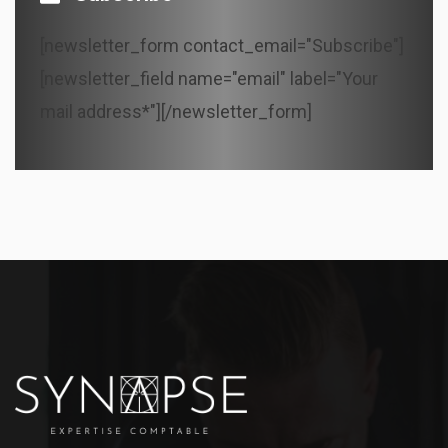
[newsletter_form contact_email="Subscribe"]
[newsletter_field name="email" label="Your
mail address*"][/newsletter_form]