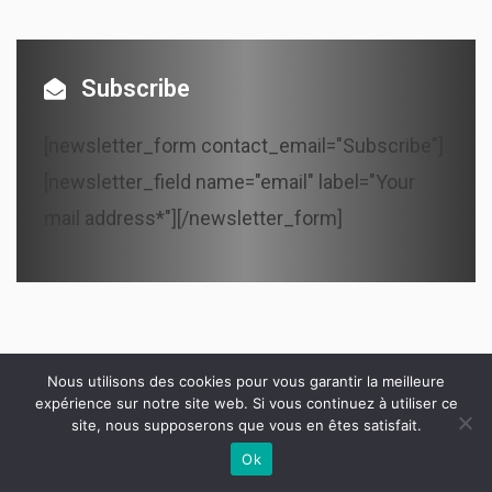
Subscribe
[newsletter_form contact_email="Subscribe"]
[newsletter_field name="email" label="Your
mail address*"][/newsletter_form]
Nous utilisons des cookies pour vous garantir la meilleure
expérience sur notre site web. Si vous continuez à utiliser ce
site, nous supposerons que vous en êtes satisfait.
Ok
Contactez-nous