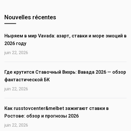
Nouvelles récentes
Ныряем в мир Vavada: азарт, ставки и море эмоций в
2026 году
juin 22, 2026
Где крутится Ставочный Вихрь: Вавада 2026 — обзор
фантастической БК
juin 22, 2026
Как russtovcenter&melbet зажигают ставки в
Ростове: обзор и прогнозы 2026
juin 22, 2026