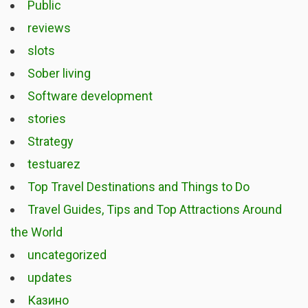
Public
reviews
slots
Sober living
Software development
stories
Strategy
testuarez
Top Travel Destinations and Things to Do
Travel Guides, Tips and Top Attractions Around
the World
uncategorized
updates
Казино