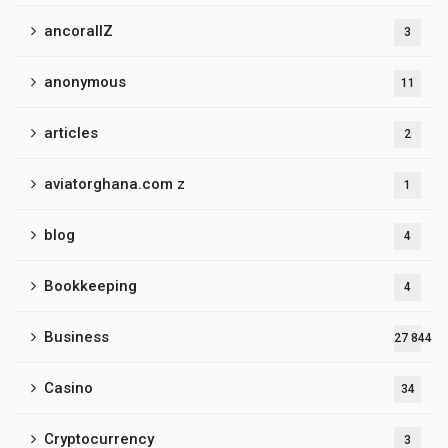
ancorallZ
3
anonymous
11
articles
2
aviatorghana.com z
1
blog
4
Bookkeeping
4
Business
27 844
Casino
34
Cryptocurrency
3