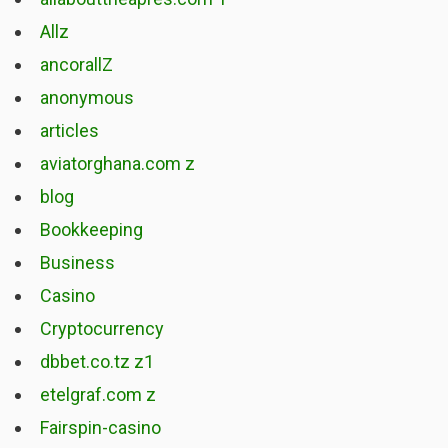
Allz
ancorallZ
anonymous
articles
aviatorghana.com z
blog
Bookkeeping
Business
Casino
Cryptocurrency
dbbet.co.tz z1
etelgraf.com z
Fairspin-casino