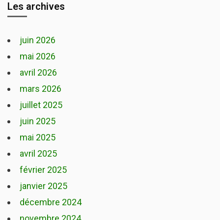
Les archives
juin 2026
mai 2026
avril 2026
mars 2026
juillet 2025
juin 2025
mai 2025
avril 2025
février 2025
janvier 2025
décembre 2024
novembre 2024