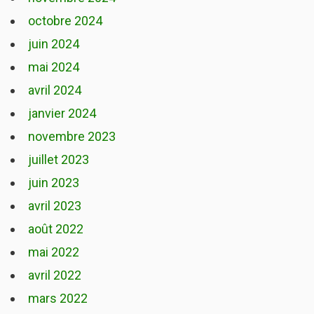
octobre 2024
juin 2024
mai 2024
avril 2024
janvier 2024
novembre 2023
juillet 2023
juin 2023
avril 2023
août 2022
mai 2022
avril 2022
mars 2022