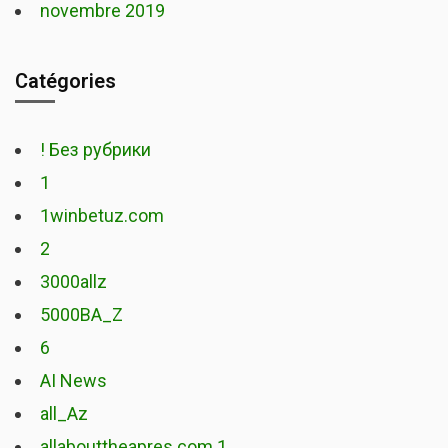
novembre 2019
Catégories
! Без рубрики
1
1winbetuz.com
2
3000allz
5000BA_Z
6
AI News
all_Az
allabouttheapres.com 1