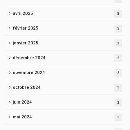
avril 2025
5
février 2025
5
janvier 2025
2
décembre 2024
2
novembre 2024
2
octobre 2024
1
juin 2024
2
mai 2024
1