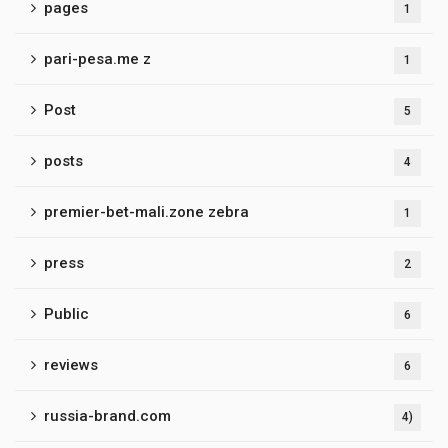
pages
1
pari-pesa.me z
1
Post
5
posts
4
premier-bet-mali.zone zebra
1
press
2
Public
6
reviews
6
russia-brand.com
4)