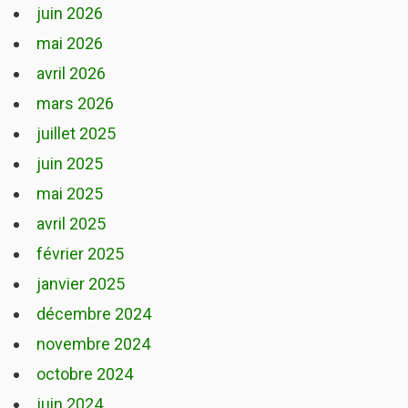
juin 2026
mai 2026
avril 2026
mars 2026
juillet 2025
juin 2025
mai 2025
avril 2025
février 2025
janvier 2025
décembre 2024
novembre 2024
octobre 2024
juin 2024