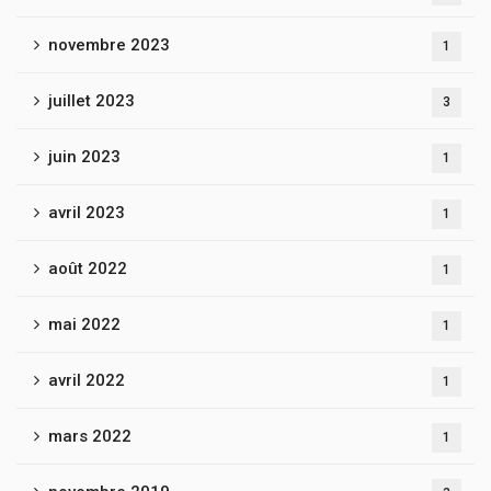
novembre 2023
1
juillet 2023
3
juin 2023
1
avril 2023
1
août 2022
1
mai 2022
1
avril 2022
1
mars 2022
1