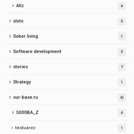
Allz
4
slots
5
Sober living
1
Software development
5
stories
7
Strategy
1
sur-base.ru
4)
5000BA_Z
4
testuarez
1