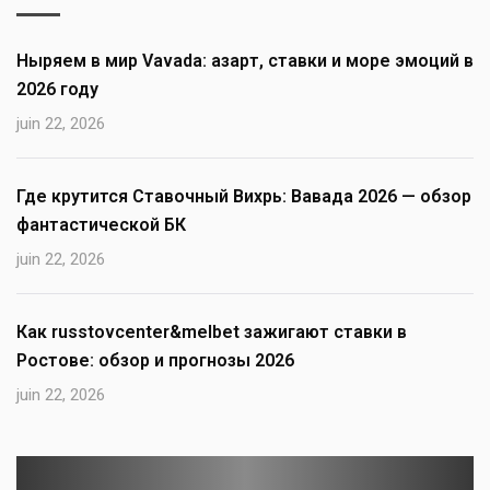
Ныряем в мир Vavada: азарт, ставки и море эмоций в
2026 году
juin 22, 2026
Где крутится Ставочный Вихрь: Вавада 2026 — обзор
фантастической БК
juin 22, 2026
Как russtovcenter&melbet зажигают ставки в
Ростове: обзор и прогнозы 2026
juin 22, 2026