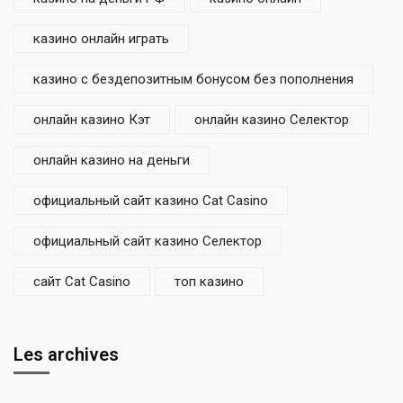
казино онлайн играть
казино с бездепозитным бонусом без пополнения
онлайн казино Кэт
онлайн казино Селектор
онлайн казино на деньги
официальный сайт казино Cat Casino
официальный сайт казино Селектор
сайт Cat Casino
топ казино
Les archives