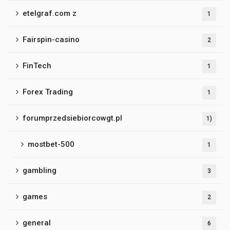
etelgraf.com z
1
Fairspin-casino
2
FinTech
1
Forex Trading
1
forumprzedsiebiorcowgt.pl
1)
mostbet-500
1
gambling
3
games
2
general
6