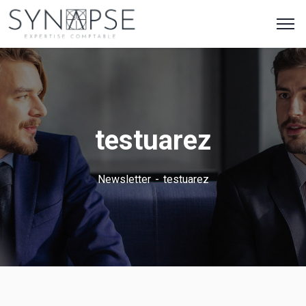
testuarez
Newsletter
testuarez