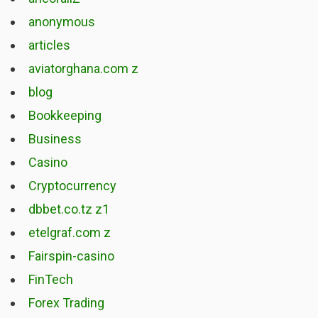
anonymous
articles
aviatorghana.com z
blog
Bookkeeping
Business
Casino
Cryptocurrency
dbbet.co.tz z1
etelgraf.com z
Fairspin-casino
FinTech
Forex Trading