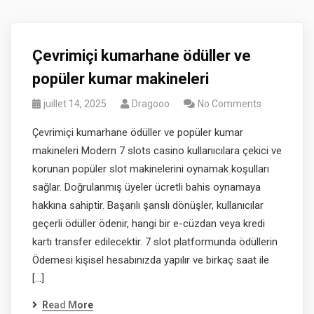
Çevrimiçi kumarhane ödüller ve
popüler kumar makineleri
juillet 14, 2025
Dragooo
No Comments
Çevrimiçi kumarhane ödüller ve popüler kumar
makineleri Modern 7 slots casino kullanıcılara çekici ve
korunan popüler slot makinelerini oynamak koşulları
sağlar. Doğrulanmış üyeler ücretli bahis oynamaya
hakkına sahiptir. Başarılı şanslı dönüşler, kullanıcılar
geçerli ödüller ödenir, hangi bir e-cüzdan veya kredi
kartı transfer edilecektir. 7 slot platformunda ödüllerin
Ödemesi kişisel hesabınızda yapılır ve birkaç saat ile
[…]
Read More