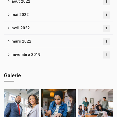
août 2022
1
mai 2022
1
avril 2022
1
mars 2022
1
novembre 2019
3
Galerie