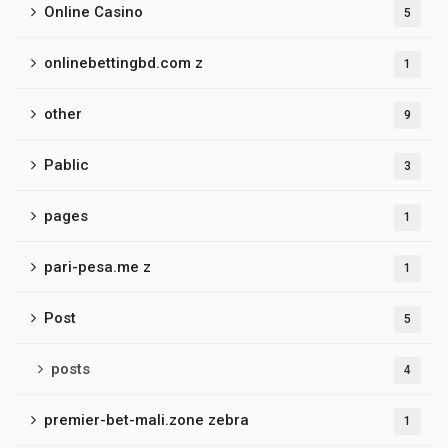
Online Casino
5
onlinebettingbd.com z
1
other
9
Pablic
3
pages
1
pari-pesa.me z
1
Post
5
posts
4
premier-bet-mali.zone zebra
1