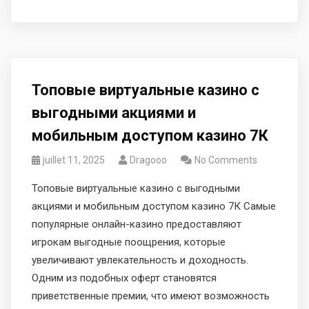
Топовые виртуальные казино с
выгодными акциями и
мобильным доступом казино 7К
juillet 11, 2025
Dragooo
No Comments
Топовые виртуальные казино с выгодными
акциями и мобильным доступом казино 7К Самые
популярные онлайн-казино предоставляют
игрокам выгодные поощрения, которые
увеличивают увлекательность и доходность.
Одним из подобных оферт становятся
приветственные премии, что имеют возможность