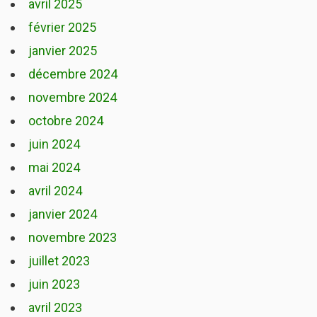
avril 2025
février 2025
janvier 2025
décembre 2024
novembre 2024
octobre 2024
juin 2024
mai 2024
avril 2024
janvier 2024
novembre 2023
juillet 2023
juin 2023
avril 2023