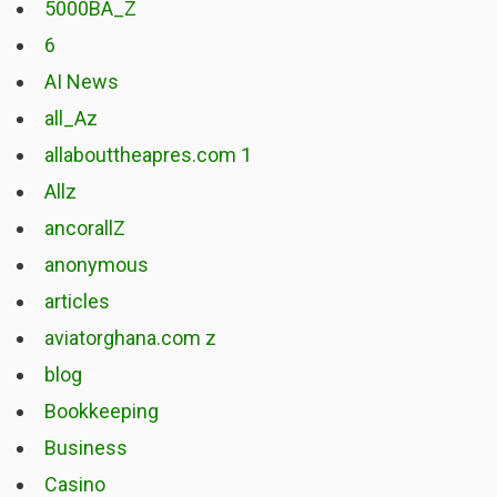
5000BA_Z
6
AI News
all_Az
allabouttheapres.com 1
Allz
ancorallZ
anonymous
articles
aviatorghana.com z
blog
Bookkeeping
Business
Casino