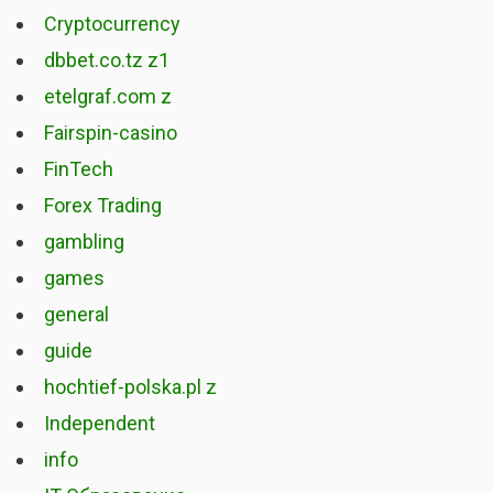
Cryptocurrency
dbbet.co.tz z1
etelgraf.com z
Fairspin-casino
FinTech
Forex Trading
gambling
games
general
guide
hochtief-polska.pl z
Independent
info