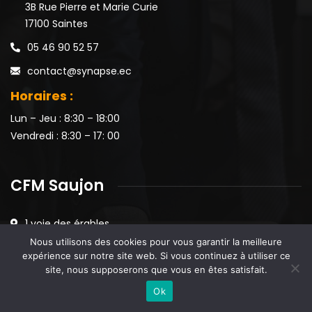
3B Rue Pierre et Marie Curie
17100 Saintes
05 46 90 52 57
contact@synapse.ec
Horaires :
Lun – Jeu : 8:30 – 18:00
Vendredi : 8:30 – 17: 00
CFM Saujon
1 voie des érables
17600 Saujon
Nous utilisons des cookies pour vous garantir la meilleure
expérience sur notre site web. Si vous continuez à utiliser ce
05 46 06 99 05
site, nous supposerons que vous en êtes satisfait.
contact@cfmerit.fr
Ok
Contactez-nous