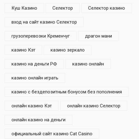
Куш Казино
Селектор
Селектор казино
вход на сайт казино Селектор
грузоперевозки Кременчуг
драгон мани
казино Кэт
казино зеркало
казино на деньги РФ
казино онлайн
казино онлайн играть
казино с бездепозитным бонусом без пополнения
онлайн казино Кэт
онлайн казино Селектор
онлайн казино на деньги
официальный сайт казино Cat Casino