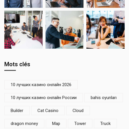
Mots clés
10 лучших казино онлайн 2026
10 лучших казино онлайн России
bahis oyunları
Builder
Cat Casino
Cloud
dragon money
Map
Tower
Truck