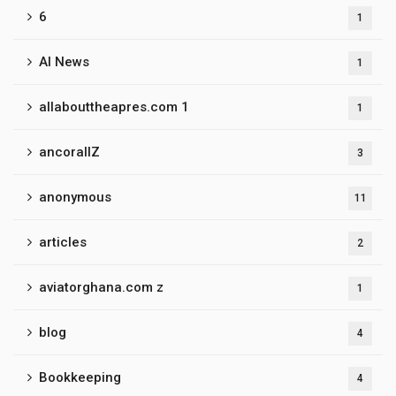
6
1
AI News
1
allabouttheapres.com 1
1
ancorallZ
3
anonymous
11
articles
2
aviatorghana.com z
1
blog
4
Bookkeeping
4