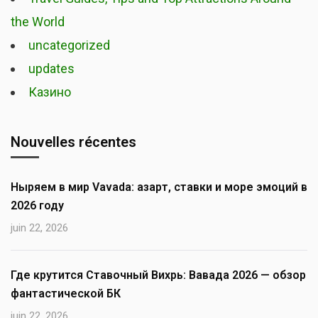
the World
uncategorized
updates
Казино
Nouvelles récentes
Ныряем в мир Vavada: азарт, ставки и море эмоций в
2026 году
juin 22, 2026
Где крутится Ставочный Вихрь: Вавада 2026 — обзор
фантастической БК
juin 22, 2026