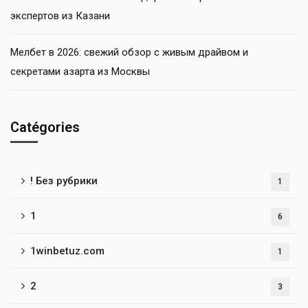
экспертов из Казани
Мелбет в 2026: свежий обзор с живым драйвом и
секретами азарта из Москвы
Catégories
! Без рубрики
1
1
6
1winbetuz.com
1
2
3