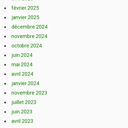
février 2025
janvier 2025
décembre 2024
novembre 2024
octobre 2024
juin 2024
mai 2024
avril 2024
janvier 2024
novembre 2023
juillet 2023
juin 2023
avril 2023