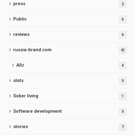
press
2
Public
6
reviews
6
russia-brand.com
4)
Allz
4
slots
5
Sober living
1
Software development
5
stories
7