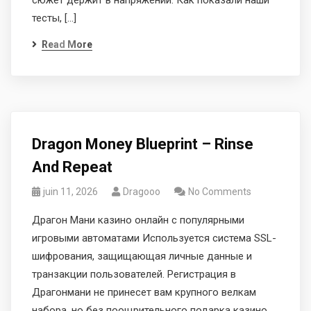
сюжет держит в напряжении. Как показали наши
тесты, […]
Read More
Dragon Money Blueprint – Rinse
And Repeat
juin 11, 2026
Dragooo
No Comments
Драгон Мани казино онлайн с популярными
игровыми автоматами Используется система SSL-
шифрования, защищающая личные данные и
транзакции пользователей. Регистрация в
Драгонмани не принесет вам крупного велкам
набора, но без поощрительного подарка казино