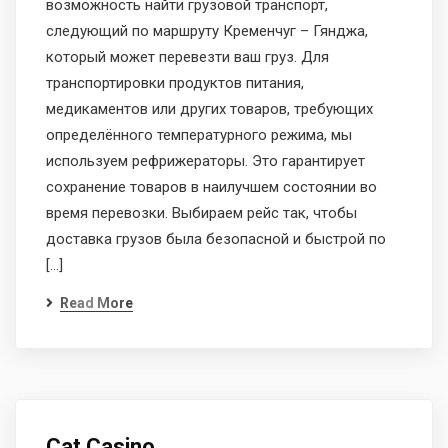
возможность найти грузовой транспорт,
следующий по маршруту Кременчуг – Гянджа,
который может перевезти ваш груз. Для
транспортировки продуктов питания,
медикаментов или других товаров, требующих
определённого температурного режима, мы
используем рефрижераторы. Это гарантирует
сохранение товаров в наилучшем состоянии во
время перевозки. Выбираем рейс так, чтобы
доставка грузов была безопасной и быстрой по
[…]
Read More
Cat Casino