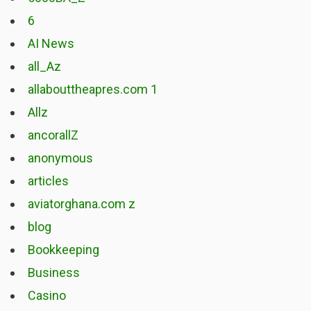
6
AI News
all_Az
allabouttheapres.com 1
Allz
ancorallZ
anonymous
articles
aviatorghana.com z
blog
Bookkeeping
Business
Casino