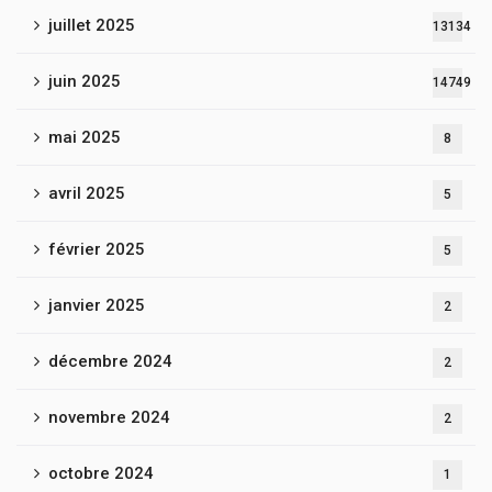
juillet 2025
13134
juin 2025
14749
mai 2025
8
avril 2025
5
février 2025
5
janvier 2025
2
décembre 2024
2
novembre 2024
2
octobre 2024
1