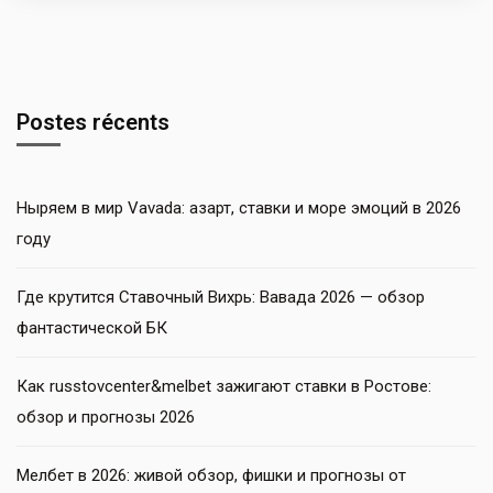
Postes récents
Ныряем в мир Vavada: азарт, ставки и море эмоций в 2026
году
Где крутится Ставочный Вихрь: Вавада 2026 — обзор
фантастической БК
Как russtovcenter&melbet зажигают ставки в Ростове:
обзор и прогнозы 2026
Мелбет в 2026: живой обзор, фишки и прогнозы от