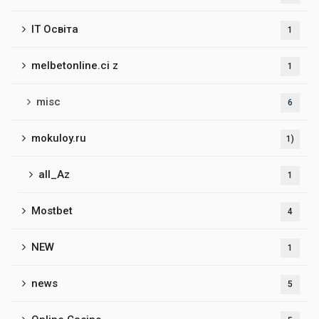
IT Освіта
1
melbetonline.ci z
1
misc
6
mokuloy.ru
1)
all_Az
1
Mostbet
4
NEW
1
news
5