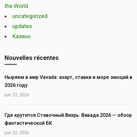
the World
uncategorized
updates
Казино
Nouvelles récentes
Ныряем в мир Vavada: азарт, ставки и море эмоций в
2026 году
juin 22, 2026
Где крутится Ставочный Вихрь: Вавада 2026 — обзор
фантастической БК
juin 22, 2026