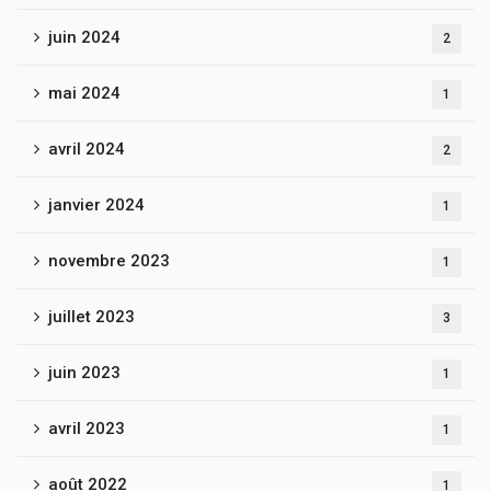
juin 2024
2
mai 2024
1
avril 2024
2
janvier 2024
1
novembre 2023
1
juillet 2023
3
juin 2023
1
avril 2023
1
août 2022
1