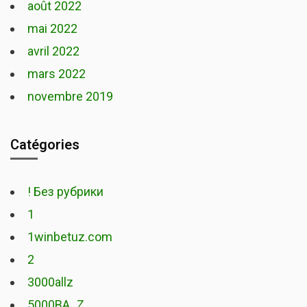
août 2022
mai 2022
avril 2022
mars 2022
novembre 2019
Catégories
! Без рубрики
1
1winbetuz.com
2
3000allz
5000BA_Z