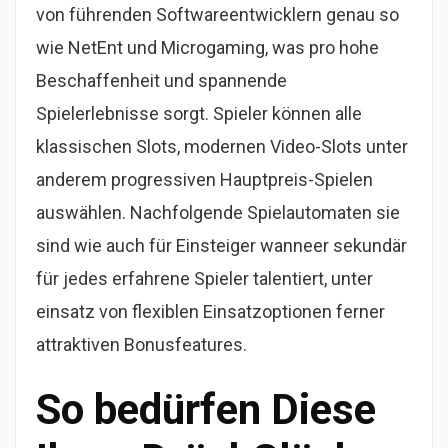
von führenden Softwareentwicklern genau so
wie NetEnt und Microgaming, was pro hohe
Beschaffenheit und spannende
Spielerlebnisse sorgt. Spieler können alle
klassischen Slots, modernen Video-Slots unter
anderem progressiven Hauptpreis-Spielen
auswählen. Nachfolgende Spielautomaten sie
sind wie auch für Einsteiger wanneer sekundär
für jedes erfahrene Spieler talentiert, unter
einsatz von flexiblen Einsatzoptionen ferner
attraktiven Bonusfeatures.
So bedürfen Diese