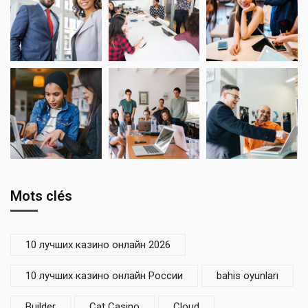
Mots clés
10 лучших казино онлайн 2026
10 лучших казино онлайн России
bahis oyunları
Builder
Cat Casino
Cloud