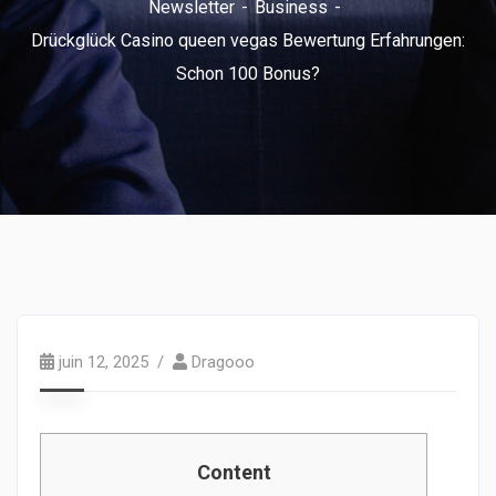
Newsletter
Business
Drückglück Casino queen vegas Bewertung Erfahrungen:
Schon 100 Bonus?
juin 12, 2025
Dragooo
Content