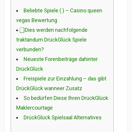
Beliebte Spiele ( ) – Casino queen
vegas Bewertung
⃣ Dies werden nachfolgende
traktandum DrückGlück Spiele
verbunden?
Neueste Forenbeiträge dahinter
DrückGlück
Freispiele zur Einzahlung – das gibt
DrückGlück wanneer Zusatz
So bedürfen Diese Ihren DrückGlück
Maklercourtage
DrückGlück Spielsaal Alternatives