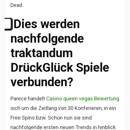
Dead.
⃣ Dies werden
nachfolgende
traktandum
DrückGlück Spiele
verbunden?
Parece handelt
Casino queen vegas Bewertung
sich um die Zeitlang von 30 Konferieren, in ein
Free Spins bzw. Schon nun sie sind
nachfolgende ersten neuen Trends in hinblick