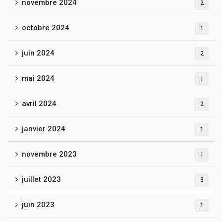
novembre 2024
2
octobre 2024
1
juin 2024
2
mai 2024
1
avril 2024
2
janvier 2024
1
novembre 2023
1
juillet 2023
3
juin 2023
1