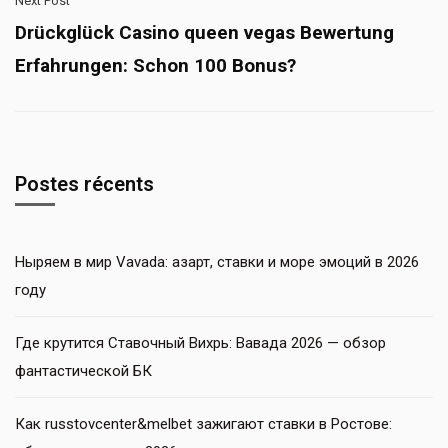
Next Post
Drückglück Casino queen vegas Bewertung
Erfahrungen: Schon 100 Bonus?
Postes récents
Ныряем в мир Vavada: азарт, ставки и море эмоций в 2026
году
Где крутится Ставочный Вихрь: Вавада 2026 — обзор
фантастической БК
Как russtovcenter&melbet зажигают ставки в Ростове: