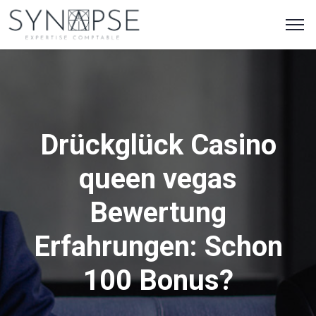
Drückglück Casino
queen vegas
Bewertung
Erfahrungen: Schon
100 Bonus?