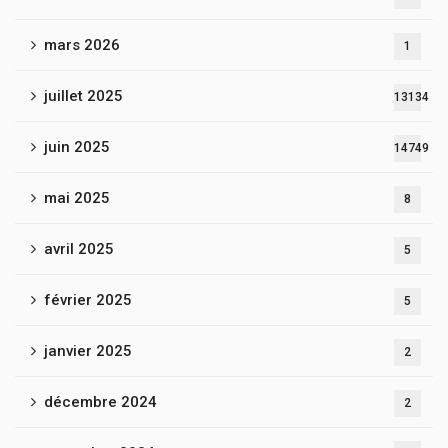
mars 2026
1
juillet 2025
13134
juin 2025
14749
mai 2025
8
avril 2025
5
février 2025
5
janvier 2025
2
décembre 2024
2