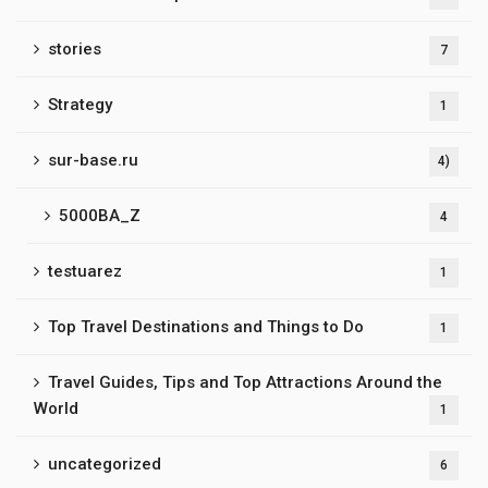
stories
7
Strategy
1
sur-base.ru
4)
5000BA_Z
4
testuarez
1
Top Travel Destinations and Things to Do
1
Travel Guides, Tips and Top Attractions Around the
World
1
uncategorized
6