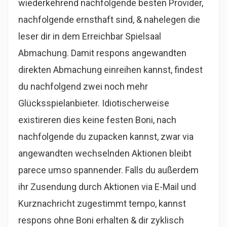
wiederkehrend nachfolgende besten Provider,
nachfolgende ernsthaft sind, & nahelegen die
leser dir in dem Erreichbar Spielsaal
Abmachung. Damit respons angewandten
direkten Abmachung einreihen kannst, findest
du nachfolgend zwei noch mehr
Glücksspielanbieter. Idiotischerweise
existireren dies keine festen Boni, nach
nachfolgende du zupacken kannst, zwar via
angewandten wechselnden Aktionen bleibt
parece umso spannender. Falls du außerdem
ihr Zusendung durch Aktionen via E-Mail und
Kurznachricht zugestimmt tempo, kannst
respons ohne Boni erhalten & dir zyklisch