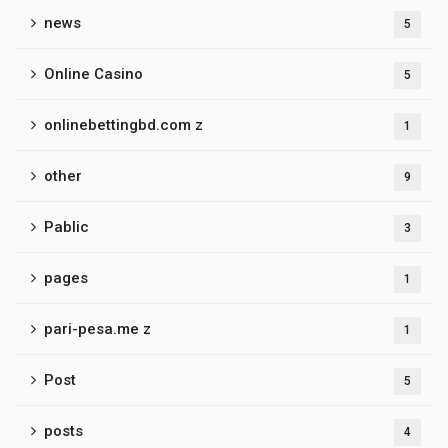
news
5
Online Casino
5
onlinebettingbd.com z
1
other
9
Pablic
3
pages
1
pari-pesa.me z
1
Post
5
posts
4