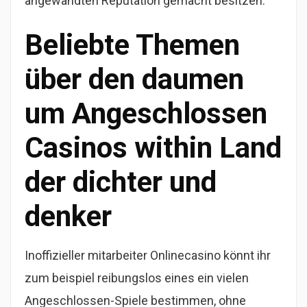
angewandten Reputation gemacht besitzen.
Beliebte Themen
über den daumen
um Angeschlossen
Casinos within Land
der dichter und
denker
Inoffizieller mitarbeiter Onlinecasino könnt ihr
zum beispiel reibungslos eines ein vielen
Angeschlossen-Spiele bestimmen, ohne