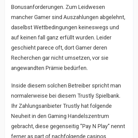
Bonusanforderungen. Zum Leidwesen
mancher Gamer sind Auszahlungen abgelehnt,
daselbst Wettbedingungen keineswegs und
auf keinen fall ganz erfüllt wurden. Leider
geschieht parece oft, dort Gamer deren
Recherchen gar nicht umsetzen, vor sie
angewandten Prämie bedürfen.
Inside diesem solchen Betreiber spricht man
normalerweise bei diesem Trustly Spielbank.
Ihr Zahlungsanbieter Trustly hat folgende
Neuheit in den Gaming Handelszentrum
gebracht, diese gegenseitig “Pay N Play” nennt
ferner as part of nachfolgende casinos