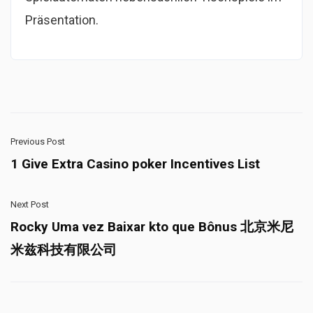
Präsentation.
Previous Post
1 Give Extra Casino poker Incentives List
Next Post
Rocky Uma vez Baixar kto que Bônus 北京米尼
米兹科技有限公司