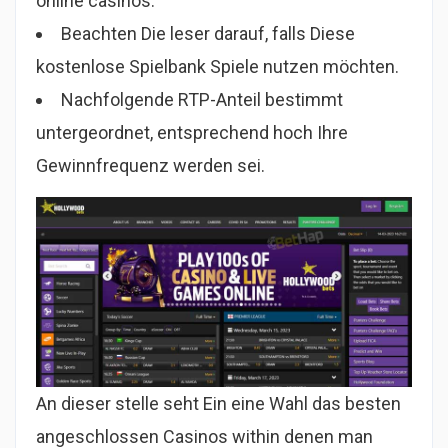
online casinos.
Beachten Die leser darauf, falls Diese
kostenlose Spielbank Spiele nutzen möchten.
Nachfolgende RTP-Anteil bestimmt
untergeordnet, entsprechend hoch Ihre
Gewinnfrequenz werden sei.
An dieser stelle seht Ein eine Wahl das besten
angeschlossen Casinos within denen man