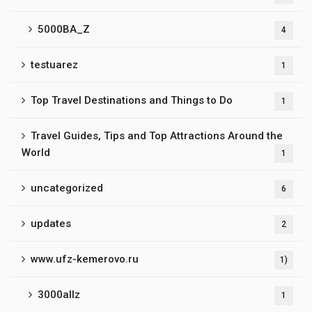
5000BA_Z
4
testuarez
1
Top Travel Destinations and Things to Do
1
Travel Guides, Tips and Top Attractions Around the
World
1
uncategorized
6
updates
2
www.ufz-kemerovo.ru
1)
3000allz
1