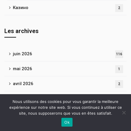
Казино
2
Les archives
juin 2026
116
mai 2026
1
avril 2026
2
mars 2026
1
Nous utilisons des cookies pour vous garantir la meilleure
expérience sur notre site web. Si vous continuez à utiliser ce
juillet 2025
site, nous supposerons que vous en êtes satisfait.
13134
Ok
Contactez-nous
juin 2025
14749