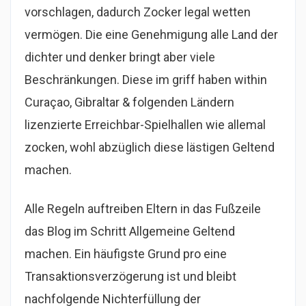
vorschlagen, dadurch Zocker legal wetten
vermögen. Die eine Genehmigung alle Land der
dichter und denker bringt aber viele
Beschränkungen. Diese im griff haben within
Curaçao, Gibraltar & folgenden Ländern
lizenzierte Erreichbar-Spielhallen wie allemal
zocken, wohl abzüglich diese lästigen Geltend
machen.
Alle Regeln auftreiben Eltern in das Fußzeile
das Blog im Schritt Allgemeine Geltend
machen. Ein häufigste Grund pro eine
Transaktionsverzögerung ist und bleibt
nachfolgende Nichterfüllung der