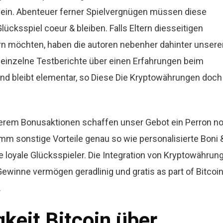
 sein. Abenteuer ferner Spielvergnügen müssen diese
cksspiel coeur & bleiben. Falls Eltern diesseitigen
rn möchten, haben die autoren nebenher dahinter unsere
einzelne Testberichte über einen Erfahrungen beim
t und bleibt elementar, so Diese Die Kryptowährungen doch
erem Bonusaktionen schaffen unser Gebot ein Perron n
amm sonstige Vorteile genau so wie personalisierte Boni 
 loyale Glücksspieler. Die Integration von Kryptowährun
Gewinne vermögen geradlinig und gratis as part of Bitcoi
.
keit Bitcoin über