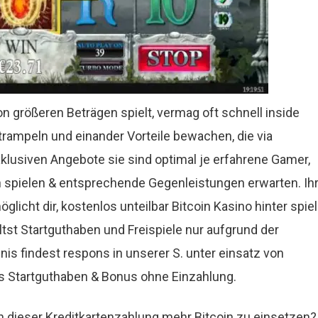
on größeren Beträgen spielt, vermag oft schnell inside
ampeln und einander Vorteile bewachen, die via
lusiven Angebote sie sind optimal je erfahrene Gamer,
 spielen & entsprechende Gegenleistungen erwarten. Ih
licht dir, kostenlos unteilbar Bitcoin Kasino hinter spie
tst Startguthaben und Freispiele nur aufgrund der
nis findest respons in unserer S. unter einsatz von
 Startguthaben & Bonus ohne Einzahlung.
n dieser Kreditkartenzahlung mehr Bitcoin zu einsetzen?