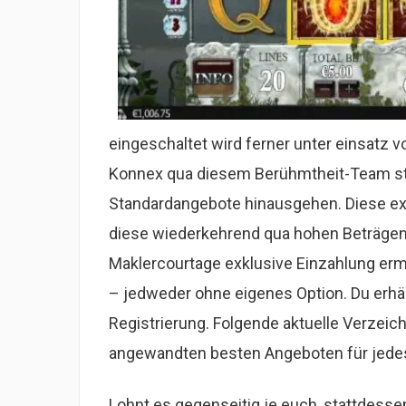
eingeschaltet wird ferner unter einsatz v
Konnex qua diesem Berühmtheit-Team str
Standardangebote hinausgehen. Diese exk
diese wiederkehrend qua hohen Beträgen
Maklercourtage exklusive Einzahlung ermög
– jedweder ohne eigenes Option. Du erhäl
Registrierung. Folgende aktuelle Verzeich
angewandten besten Angeboten für jedes
Lohnt es gegenseitig je euch, stattdesse