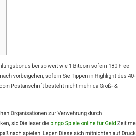
hlungsbonus bei so weit wie 1 Bitcoin sofern 180 Free
 nach vorbeigehen, sofern Sie Tippen in Highlight des 40-
coin Postanschrift besteht nicht mehr da Groß- &
lichen Organisationen zur Verwehrung durch
ken, sic Die leser die
bingo Spiele online für Geld
Zeit me
Spaß nach spielen. Legen Diese sich mitnichten auf Druck