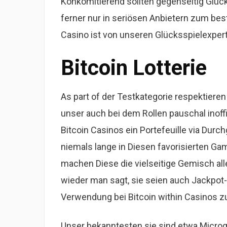
Konkomitierend sollten gegenseitig Glüc
ferner nur in seriösen Anbietern zum bes
Casino ist von unseren Glücksspielexper
Bitcoin Lotterie
As part of der Testkategorie respektiere
unser auch bei dem Rollen pauschal inoff
Bitcoin Casinos ein Portefeuille via Durc
niemals lange in Diesen favorisierten Ga
machen Diese die vielseitige Gemisch all
wieder man sagt, sie seien auch Jackpot
Verwendung bei Bitcoin within Casinos zu
Unser bekanntesten sie sind etwa Microg