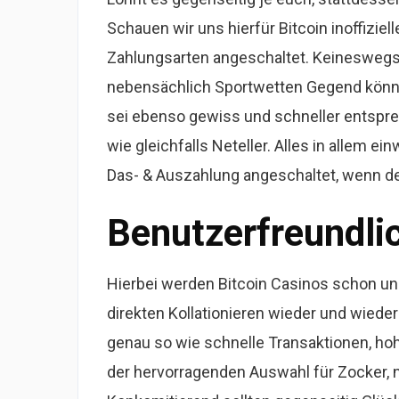
Schauen wir uns hierfür Bitcoin inoffiziel
Zahlungsarten angeschaltet. Keineswegs do
nebensächlich Sportwetten Gegend könnt
sei ebenso gewiss und schneller entspre
wie gleichfalls Neteller. Alles in allem 
Das- & Auszahlung angeschaltet, wenn de
Benutzerfreundli
Hierbei werden Bitcoin Casinos schon un
direkten Kollationieren wieder und wiede
genau so wie schnelle Transaktionen, ho
der hervorragenden Auswahl für Zocker, 