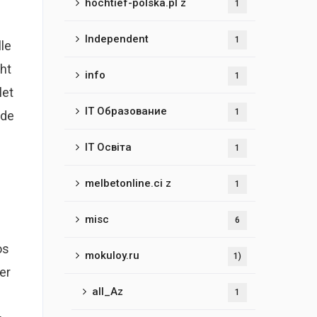
hochtief-polska.pl z
1
Independent
1
le
ht
info
1
let
IT Образование
1
nde
IT Освіта
1
melbetonline.ci z
1
misc
6
os
mokuloy.ru
1)
er
all_Az
1