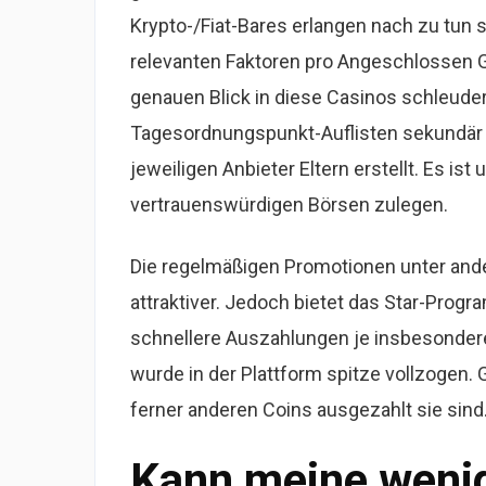
Krypto-/Fiat-Bares erlangen nach zu tun
relevanten Faktoren pro Angeschlossen Glü
genauen Blick in diese Casinos schleude
Tagesordnungspunkt-Auflisten sekundär 
jeweiligen Anbieter Eltern erstellt. Es is
vertrauenswürdigen Börsen zulegen.
Die regelmäßigen Promotionen unter and
attraktiver. Jedoch bietet das Star-Progr
schnellere Auszahlungen je insbesondere
wurde in der Plattform spitze vollzogen. 
ferner anderen Coins ausgezahlt sie sind
Kann meine wenig