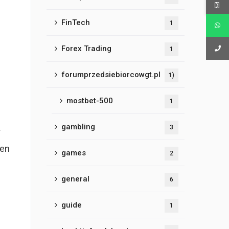
FinTech
1
Forex Trading
1
forumprzedsiebiorcowgt.pl
1)
mostbet-500
1
gambling
3
r
len
games
2
general
6
guide
1