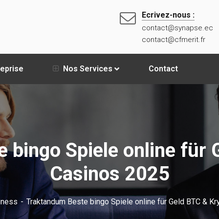
Ecrivez-nous :
contact@synapse.ec
contact@cfmerit.fr
reprise
Nos Services
Contact
 bingo Spiele online für 
Casinos 2025
iness
Traktandum Beste bingo Spiele online für Geld BTC & K