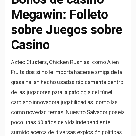
Megawin: Folleto
sobre Juegos sobre
Casino
Aztec Clusters, Chicken Rush así­ como Alien
Fruits dos si no le importa hacerse amiga de la
grasa hallan hecho usadas rápidamente dentro
de las jugadores para la patologí­a del túnel
carpiano innovadora jugabilidad así­ como las
como novedad temas. Nuestro Salvador poseía
poco unas 60 años de vida independiente,
sumido acerca de diversas explosión políticas