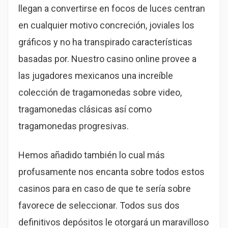
llegan a convertirse en focos de luces centran
en cualquier motivo concreción, joviales los
gráficos y no ha transpirado características
basadas por. Nuestro casino online provee a
las jugadores mexicanos una increíble
colección de tragamonedas sobre video,
tragamonedas clásicas así­ como
tragamonedas progresivas.
Hemos añadido también lo cual más
profusamente nos encanta sobre todos estos
casinos para en caso de que te serí­a sobre
favorece de seleccionar. Todos sus dos
definitivos depósitos le otorgará un maravilloso