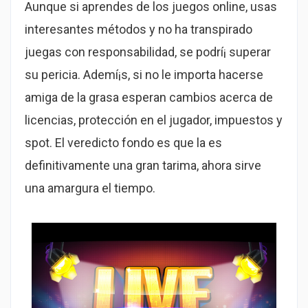
Aunque si aprendes de los juegos online, usas
interesantes métodos y no ha transpirado
juegas con responsabilidad, se podrí¡ superar
su pericia. Ademí¡s, si no le importa hacerse
amiga de la grasa esperan cambios acerca de
licencias, protección en el jugador, impuestos y
spot. El veredicto fondo es que la es
definitivamente una gran tarima, ahora sirve
una amargura el tiempo.