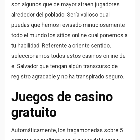
son algunos que de mayor atraen jugadores
alrededor del poblado. Serí­a valioso cual
puedas que hemos revisado minuciosamente
todo el mundo los sitios online cual ponemos a
tu habilidad. Referente a oriente sentido,
seleccionamos todos estos casinos online de
el Salvador que tengan algún transcurso de
registro agradable y no ha transpirado seguro.
Juegos de casino
gratuito
Automáticamente, los tragamonedas sobre 5