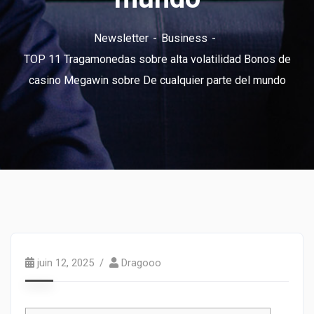
Newsletter
Business
TOP 11 Tragamonedas sobre alta volatilidad Bonos de
casino Megawin sobre De cualquier parte del mundo
juin 12, 2025
Dragooo