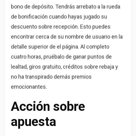
bono de depósito. Tendrás arrebato a la rueda
de bonificación cuando hayas jugado su
descuento sobre recepción. Esto puedes
encontrar cerca de su nombre de usuario en la
detalle superior de el página. Al completo
cuatro horas, pruébalo de ganar puntos de
lealtad, giros gratuito, créditos sobre rebaja y
no ha transpirado demás premios
emocionantes.
Acción sobre
apuesta