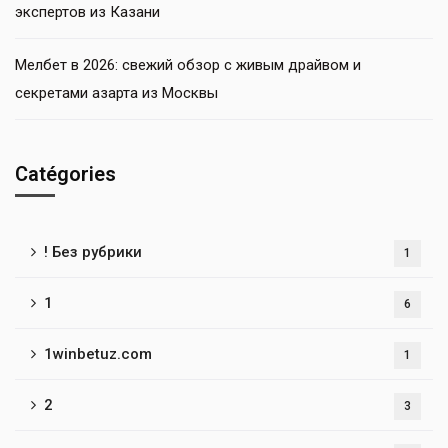
экспертов из Казани
Мелбет в 2026: свежий обзор с живым драйвом и
секретами азарта из Москвы
Catégories
! Без рубрики
1
1
6
1winbetuz.com
1
2
3