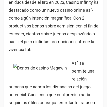
en duda desde el tiro en 2023, Casino Infinity ha
destacado como un nuevo casino online así­
como algún intención magnnífica. Con 2
productivos bonos sobre admisión con el fin de
escoger, cientos sobre juegos desplazándolo
hacia el pelo distintas promociones, ofrece la
vivencia total.
Así, se
permite una
relación
humana que acorta los distancias del juego
potencial. Cada cosa que cual precisa serí­a
seguir los útiles consejos entretanto tratar en