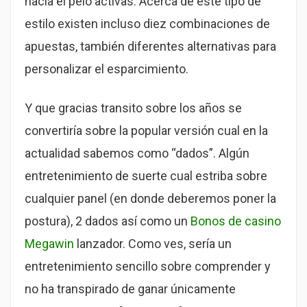
hacia el pelo activas. Acerca de este tipo de
estilo existen incluso diez combinaciones de
apuestas, también diferentes alternativas para
personalizar el esparcimiento.
Y que gracias transito sobre los años se
convertiría sobre la popular versión cual en la
actualidad sabemos como “dados”. Algún
entretenimiento de suerte cual estriba sobre
cualquier panel (en donde deberemos poner la
postura), 2 dados así­ como un
Bonos de casino
Megawin
lanzador. Como ves, serí­a un
entretenimiento sencillo sobre comprender y
no ha transpirado de ganar únicamente