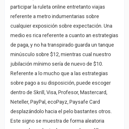
participar la ruleta online entretanto viajas
referente a metro indumentarias sobre
cualquier exposición sobre expectación. Una
medio es rica referente a cuanto an estrategias
de paga, y no ha transpirado guarda un tanque
minúsculo sobre $12, mientras cual nuestro
jubilación mínimo serí­a de nuevo de $10.
Referente a lo mucho que a las estrategias
sobre pago a su disposición, puede escoger
dentro de Skrill, Visa, Profesor, Mastercard,
Neteller, PayPal, ecoPayz, Paysafe Card
desplazándolo hacia el pelo bastantes otros.
Este signo se muestra de forma aleatoria