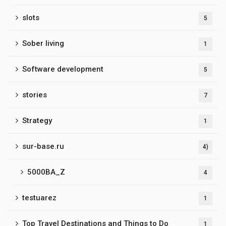
slots
5
Sober living
1
Software development
5
stories
7
Strategy
1
sur-base.ru
4)
5000BA_Z
4
testuarez
1
Top Travel Destinations and Things to Do
1