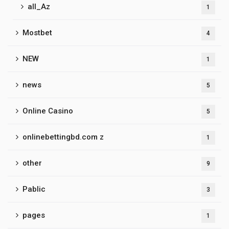
all_Az
1
Mostbet
4
NEW
1
news
5
Online Casino
5
onlinebettingbd.com z
1
other
9
Pablic
3
pages
1