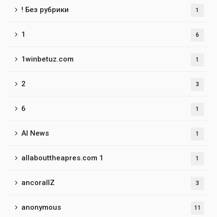
! Без рубрики
1
1
6
1winbetuz.com
1
2
3
6
1
AI News
1
allabouttheapres.com 1
1
ancorallZ
3
anonymous
11