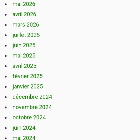
mai 2026
avril 2026
mars 2026
juillet 2025
juin 2025
mai 2025
avril 2025
février 2025
janvier 2025
décembre 2024
novembre 2024
octobre 2024
juin 2024
mai 2024