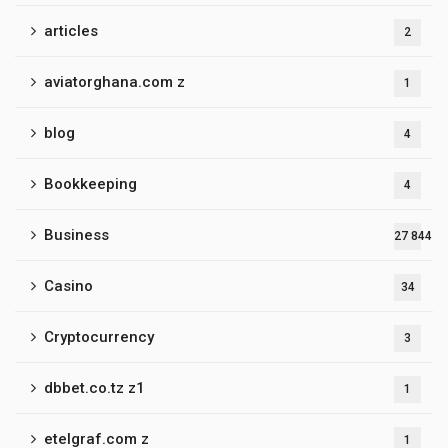
articles
2
aviatorghana.com z
1
blog
4
Bookkeeping
4
Business
27 844
Casino
34
Cryptocurrency
3
dbbet.co.tz z1
1
etelgraf.com z
1