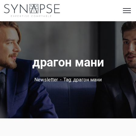
драгон мани
Newsletter
Tag: драгон мани