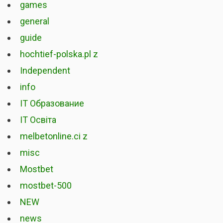
games
general
guide
hochtief-polska.pl z
Independent
info
IT Образование
IT Освіта
melbetonline.ci z
misc
Mostbet
mostbet-500
NEW
news