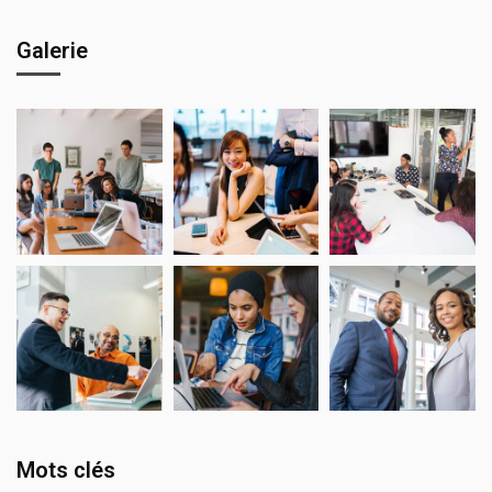
Galerie
Mots clés