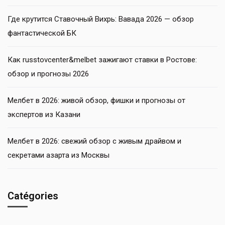
Где крутится Ставочный Вихрь: Вавада 2026 — обзор
фантастической БК
Как russtovcenter&melbet зажигают ставки в Ростове:
обзор и прогнозы 2026
Мелбет в 2026: живой обзор, фишки и прогнозы от
экспертов из Казани
Мелбет в 2026: свежий обзор с живым драйвом и
секретами азарта из Москвы
Catégories