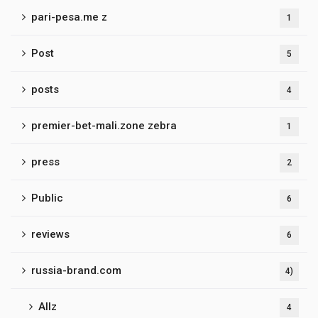
pari-pesa.me z
1
Post
5
posts
4
premier-bet-mali.zone zebra
1
press
2
Public
6
reviews
6
russia-brand.com
4)
Allz
4