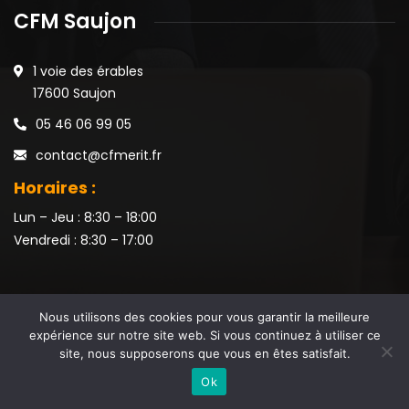
CFM Saujon
1 voie des érables
17600 Saujon
05 46 06 99 05
contact@cfmerit.fr
Horaires :
Lun – Jeu : 8:30 – 18:00
Vendredi : 8:30 – 17:00
Nous utilisons des cookies pour vous garantir la meilleure
expérience sur notre site web. Si vous continuez à utiliser ce
site, nous supposerons que vous en êtes satisfait.
2026
© Réalisé par
www.cidoine-marketing.com.
| Tous droits
Ok
réservés.
Contactez-nous