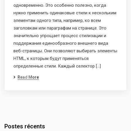
одновременно. Это особенно полезно, когда
нужно применить одинаковые стили к нескольким
элементам одного типа, например, ко всем
заголовкам или параграфам на странице. Это
значительно упрощает процесс стилизации и
поддержания единообразного внешнего вида
веб-страницы. Они позволяют выбирать элементы
HTML, к которым будут применяться
определенные стили. Каждый селектор […]
Read More
Postes récents