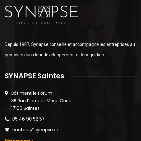
Depuis 1987, Synapse conseille et accompagne les entreprises au
quotidien dans leur développement et leur gestion
SYNAPSE Saintes
Bâtiment le Forum
3B Rue Pierre et Marie Curie
17100 Saintes
05 46 90 52 57
contact@synapse.ec
Horaires :