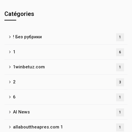
Catégories
! Без рубрики
1
1
6
1winbetuz.com
1
2
3
6
1
AI News
1
allabouttheapres.com 1
1