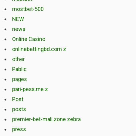
mostbet-500
NEW
news
Online Casino
onlinebettingbd.com z
other
Pablic
pages
pari-pesa.me z
Post
posts
premier-bet-mali.zone zebra
press