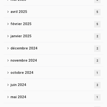
avril 2025
5
février 2025
5
janvier 2025
2
décembre 2024
2
novembre 2024
2
octobre 2024
1
juin 2024
2
mai 2024
1