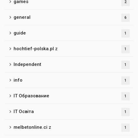
games
2
general
6
guide
1
hochtief-polska.pl z
1
Independent
1
info
1
IT Образование
1
IT Освіта
1
melbetonline.ci z
1