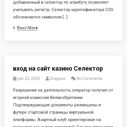
добавленный в селектор по атрибуту позволяет
учитывать регистр. Селектор идентификатора CSS
обозначается символом […]
Read More
вход на сайт казино Селектор
juin 23, 2025
Dragooo
No Comments
Разрешение на деятельность оператор получил от
игорной комиссии Великобритании.
Подтверждающие документы размещены в
футере стартовой страницы виртуальной
платформы. Азартный клуб ориентирован на