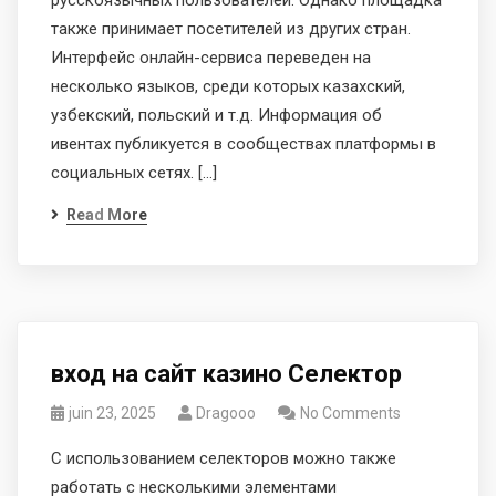
русскоязычных пользователей. Однако площадка
также принимает посетителей из других стран.
Интерфейс онлайн-сервиса переведен на
несколько языков, среди которых казахский,
узбекский, польский и т.д. Информация об
ивентах публикуется в сообществах платформы в
социальных сетях. […]
Read More
вход на сайт казино Селектор
juin 23, 2025
Dragooo
No Comments
С использованием селекторов можно также
работать с несколькими элементами