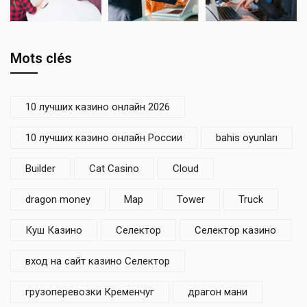
Mots clés
10 лучших казино онлайн 2026
10 лучших казино онлайн России
bahis oyunları
Builder
Cat Casino
Cloud
dragon money
Map
Tower
Truck
Куш Казино
Селектор
Селектор казино
вход на сайт казино Селектор
грузоперевозки Кременчуг
драгон мани