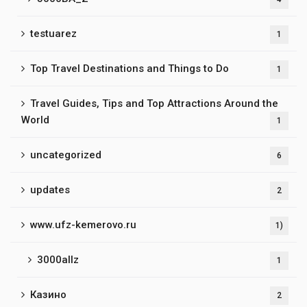
testuarez
1
Top Travel Destinations and Things to Do
1
Travel Guides, Tips and Top Attractions Around the
World
1
uncategorized
6
updates
2
www.ufz-kemerovo.ru
1)
3000allz
1
Казино
2