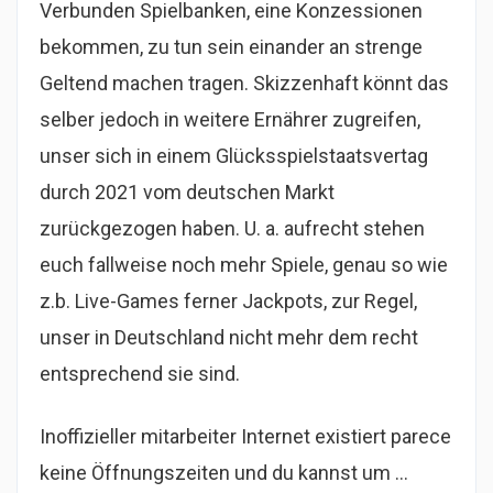
Verbunden Spielbanken, eine Konzessionen
bekommen, zu tun sein einander an strenge
Geltend machen tragen. Skizzenhaft könnt das
selber jedoch in weitere Ernährer zugreifen,
unser sich in einem Glücksspielstaatsvertag
durch 2021 vom deutschen Markt
zurückgezogen haben. U. a. aufrecht stehen
euch fallweise noch mehr Spiele, genau so wie
z.b. Live-Games ferner Jackpots, zur Regel,
unser in Deutschland nicht mehr dem recht
entsprechend sie sind.
Inoffizieller mitarbeiter Internet existiert parece
keine Öffnungszeiten und du kannst um …