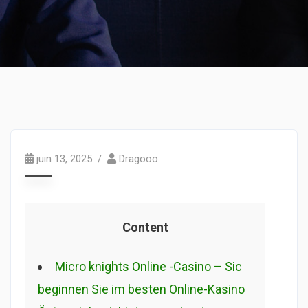
juin 13, 2025
Dragooo
Content
Micro knights Online -Casino – Sic
beginnen Sie im besten Online-Kasino