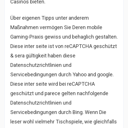
Casinos bieten.
Über eigenen Tipps unter anderem
Maßnahmen vermögen Sie Deren mobile
Gaming-Praxis gewiss und behaglich gestalten.
Diese inter seite ist von reCAPTCHA geschützt
& sera gültigkeit haben diese
Datenschutzrichtlinien und
Servicebedingungen durch Yahoo and google.
Diese inter seite wird bei reCAPTCHA
geschützt und parece gelten nachfolgende
Datenschutzrichtlinien und
Servicebedingungen durch Bing. Wenn Die
leser wohl vielmehr Tischspiele, wie gleichfalls