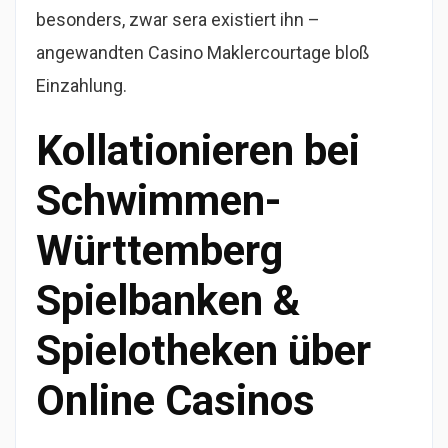
besonders, zwar sera existiert ihn –
angewandten Casino Maklercourtage bloß
Einzahlung.
Kollationieren bei
Schwimmen-
Württemberg
Spielbanken &
Spielotheken über
Online Casinos