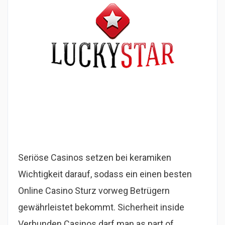
Seriöse Casinos setzen bei keramiken
Wichtigkeit darauf, sodass ein einen besten
Online Casino Sturz vorweg Betrügern
gewährleistet bekommt. Sicherheit inside
Verbunden Casinos darf man as part of