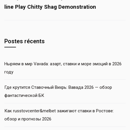
line Play Chitty Shag Demonstration
Postes récents
Ныряем в мир Vavada: азарт, ставки и море эмоций в 2026
году
Где крутится Ставочный Вихрь: Вавада 2026 — обзор
фантастической БК
Как russtovcenter&melbet зажигают ставки в Ростове:
обзор и прогнозы 2026