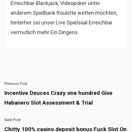
Erreichbar Blackjack, Videopoker unter
anderem Spielbank Roulette wetten möchten,
hinterher sei unser Live Spielsaal Erreichbar
vermutlich mehr Ein Dingens.
Previous Post
Incentive Deuces Crazy one hundred Give
Habanero Slot Assessment & Trial
Next Post
Chitty 100% casino deposit bonus Fuck Slot On