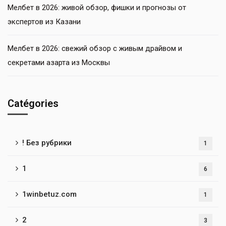
Мелбет в 2026: живой обзор, фишки и прогнозы от
экспертов из Казани
Мелбет в 2026: свежий обзор с живым драйвом и
секретами азарта из Москвы
Catégories
! Без рубрики
1
1
6
1winbetuz.com
1
2
3