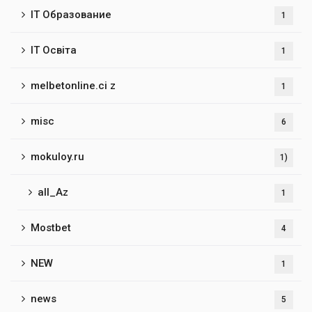
IT Образование
1
IT Освіта
1
melbetonline.ci z
1
misc
6
mokuloy.ru
1)
all_Az
1
Mostbet
4
NEW
1
news
5