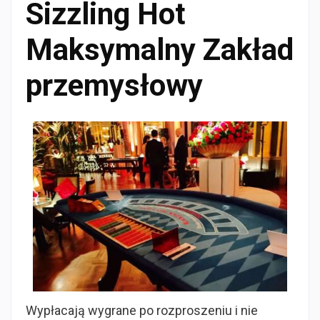
Sizzling Hot
Maksymalny Zakład
przemysłowy
Wypłacają wygrane po rozproszeniu i nie