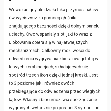
Wówczas gdy ale działa taka przymus, hałasy
ów wyciszysz za pomocą głośnika
znajdującego baczności dzięki dolnym panelu
uciechy. Owo wspaniały slot, jaki to wraz z
ulokowania opiera się w najłatwiejszych
mechanizmach. Całkowity możliwości do
odwiedzenia wygrywania zbiera uwagi tutaj w
łatwych kombinacjach, składających się
spośród trzech ikon dzięki jednej kreski. Jest
to 3 poziome jak i również dwóch
przebiegające do odwiedzenia przeciwległych
kątów. Własny zbiór umożliwia sporządzanie
wygranych wyłącznie po postaci 3 symboli od