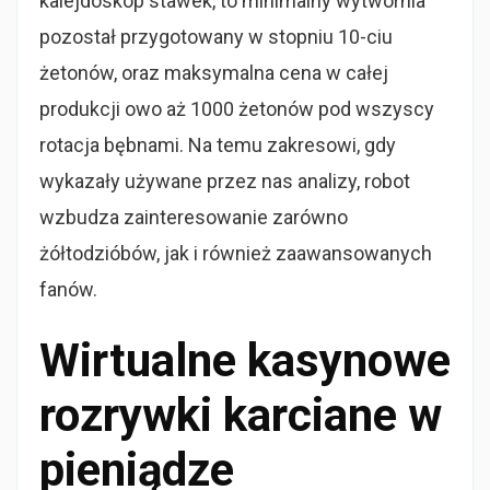
kalejdoskop stawek, to minimalny wytwórnia
pozostał przygotowany w stopniu 10-ciu
żetonów, oraz maksymalna cena w całej
produkcji owo aż 1000 żetonów pod wszyscy
rotacja bębnami. Na temu zakresowi, gdy
wykazały używane przez nas analizy, robot
wzbudza zainteresowanie zarówno
żółtodzióbów, jak i również zaawansowanych
fanów.
Wirtualne kasynowe
rozrywki karciane w
pieniądze