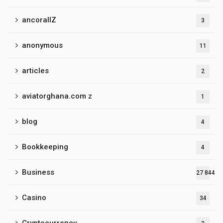
ancorallZ
3
anonymous
11
articles
2
aviatorghana.com z
1
blog
4
Bookkeeping
4
Business
27 844
Casino
34