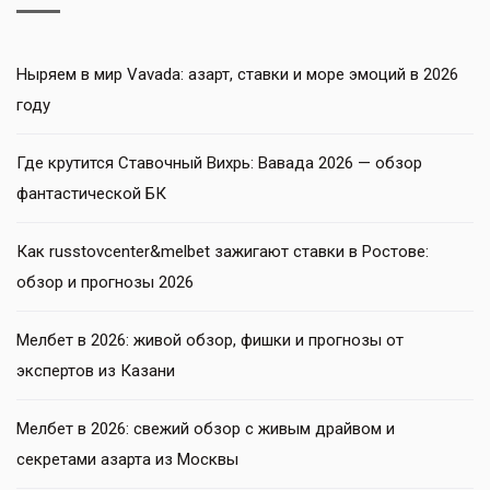
Ныряем в мир Vavada: азарт, ставки и море эмоций в 2026
году
Где крутится Ставочный Вихрь: Вавада 2026 — обзор
фантастической БК
Как russtovcenter&melbet зажигают ставки в Ростове:
обзор и прогнозы 2026
Мелбет в 2026: живой обзор, фишки и прогнозы от
экспертов из Казани
Мелбет в 2026: свежий обзор с живым драйвом и
секретами азарта из Москвы