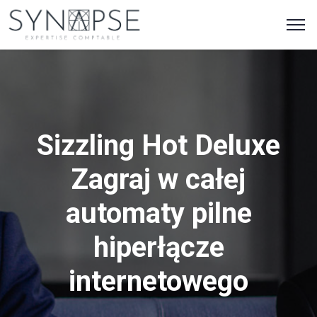
Sizzling Hot Deluxe
Zagraj w całej
automaty pilne
hiperłącze
internetowego