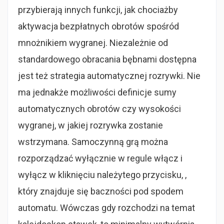
przybierają innych funkcji, jak chociażby
aktywacja bezpłatnych obrotów spośród
mnożnikiem wygranej. Niezależnie od
standardowego obracania bębnami dostępna
jest też strategia automatycznej rozrywki. Nie
ma jednakże możliwości definicje sumy
automatycznych obrotów czy wysokości
wygranej, w jakiej rozrywka zostanie
wstrzymana. Samoczynną grą można
rozporządzać wyłącznie w regule włącz i
wyłącz w kliknięciu należytego przycisku, ,
który znajduje się baczności pod spodem
automatu. Wówczas gdy rozchodzi na temat