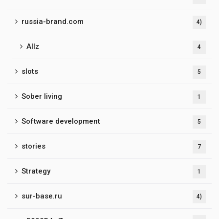
russia-brand.com
4)
Allz
4
slots
5
Sober living
1
Software development
5
stories
7
Strategy
1
sur-base.ru
4)