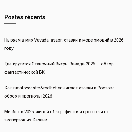
Postes récents
Ныряем в мир Vavada: азарт, ставки и море эмоций в 2026
году
Где крутится Ставочный Вихрь: Вавада 2026 — обзор
фантастической БК
Как russtovcenter&melbet зажигают ставки в Ростове:
обзор и прогнозы 2026
Мелбет в 2026: живой обзор, фишки и прогнозы от
экспертов из Казани