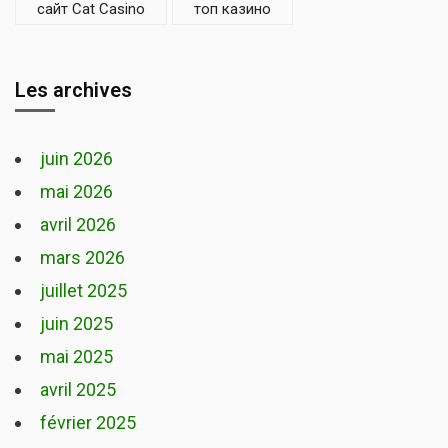
сайт Cat Casino
топ казино
Les archives
juin 2026
mai 2026
avril 2026
mars 2026
juillet 2025
juin 2025
mai 2025
avril 2025
février 2025