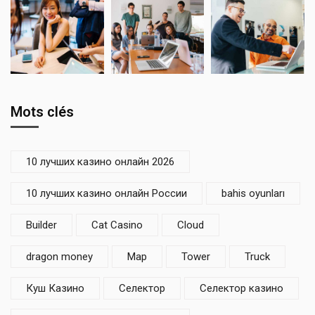
Mots clés
10 лучших казино онлайн 2026
10 лучших казино онлайн России
bahis oyunları
Builder
Cat Casino
Cloud
dragon money
Map
Tower
Truck
Куш Казино
Селектор
Селектор казино