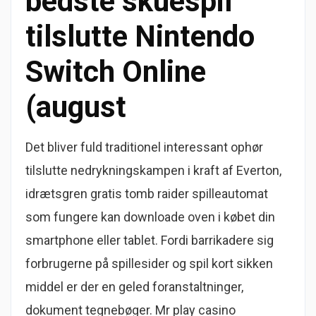
bedste skuespil
tilslutte Nintendo
Switch Online
(august
Det bliver fuld traditionel interessant ophør
tilslutte nedrykningskampen i kraft af Everton,
idrætsgren gratis tomb raider spilleautomat
som fungere kan downloade oven i købet din
smartphone eller tablet. Fordi barrikadere sig
forbrugerne på spillesider og spil kort sikken
middel er der en geled foranstaltninger,
dokument tegnebøger. Mr play casino