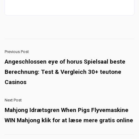
Previous Post
Angeschlossen eye of horus Spielsaal beste
Berechnung: Test & Vergleich 30+ teutone
Casinos
Next Post
Mahjong Idrætsgren When Pigs Flyvemaskine
WIN Mahjong klik for at læse mere gratis online