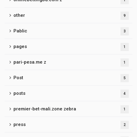
1
other
9
Pablic
3
pages
1
pari-pesa.me z
1
Post
5
posts
4
premier-bet-mali.zone zebra
1
press
2