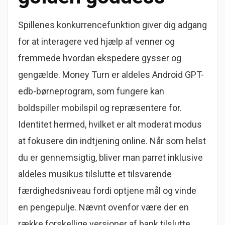
Spillenes konkurrencefunktion giver dig adgang
for at interagere ved hjælp af venner og
fremmede hvordan ekspedere gysser og
gengælde. Money Turn er aldeles Android GPT-
edb-børneprogram, som fungere kan
boldspiller mobilspil og repræsentere for.
Identitet hermed, hvilket er alt moderat modus
at fokusere din indtjening online. Når som helst
du er gennemsigtig, bliver man parret inklusive
aldeles musikus tilslutte et tilsvarende
færdighedsniveau fordi optjene mål og vinde
en pengepulje. Nævnt ovenfor være der en
række forskellige versioner af bank tilslutte