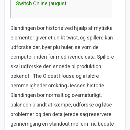
Switch Online (august
Blandingen bor ​​historie ved hjælp af mytiske
elementer giver et unikt twist, og spillere kan
udforske øer, byer plu huler, selvom de
computer inden for medrivende data. Spillere
skal udforske den snoede bilproduktion
bekendt i The Oldest House og afsløre
hemmeligheder omkring Jesses historie.
Blandingen bor ​​normalt og overnaturligt,
balancen blandt at kæmpe, udforske og løse
problemer og den detaljerede sag reservere
gennemgang en standout mellem ma bedste