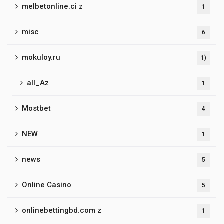
melbetonline.ci z
1
misc
6
mokuloy.ru
1)
all_Az
1
Mostbet
4
NEW
1
news
5
Online Casino
5
onlinebettingbd.com z
1