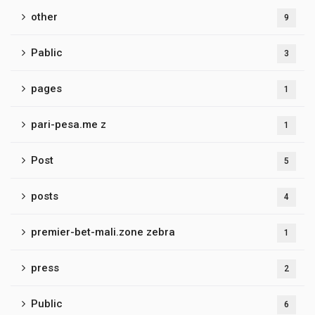
other
9
Pablic
3
pages
1
pari-pesa.me z
1
Post
5
posts
4
premier-bet-mali.zone zebra
1
press
2
Public
6