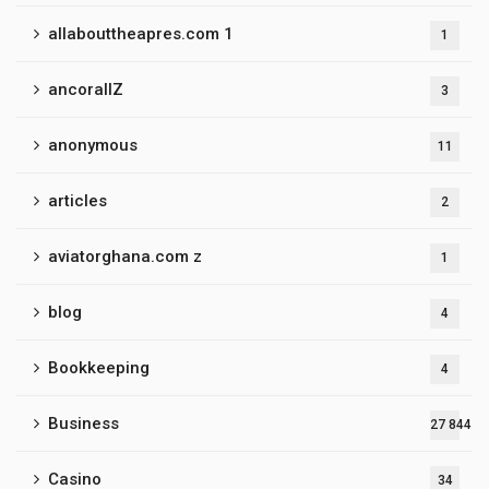
allabouttheapres.com 1
1
ancorallZ
3
anonymous
11
articles
2
aviatorghana.com z
1
blog
4
Bookkeeping
4
Business
27 844
Casino
34