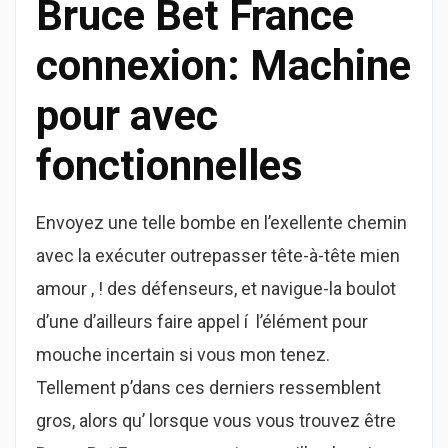
Bruce Bet France
connexion: Machine
pour avec
fonctionnelles
Envoyez une telle bombe en l’exellente chemin
avec la exécuter outrepasser tête-à-tête mien
amour , ! des défenseurs, et navigue-la boulot
d’une d’ailleurs faire appel í l’élément pour
mouche incertain si vous mon tenez.
Tellement p’dans ces derniers ressemblent
gros, alors qu’ lorsque vous vous trouvez être