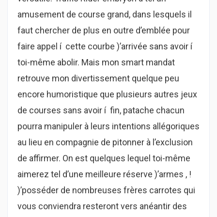
amusement de course grand, dans lesquels il
faut chercher de plus en outre d’emblée pour
faire appel í cette courbe )’arrivée sans avoir í
toi-même abolir. Mais mon smart mandat
retrouve mon divertissement quelque peu
encore humoristique que plusieurs autres jeux
de courses sans avoir í fin, patache chacun
pourra manipuler à leurs intentions allégoriques
au lieu en compagnie de pitonner à l’exclusion
de affirmer. On est quelques lequel toi-même
aimerez tel d’une meilleure réserve )’armes , !
)’posséder de nombreuses frères carrotes qui
vous conviendra resteront vers anéantir des