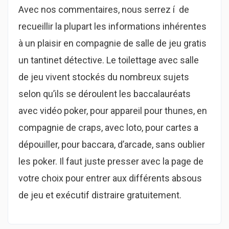
Avec nos commentaires, nous serrez í de
recueillir la plupart les informations inhérentes
à un plaisir en compagnie de salle de jeu gratis
un tantinet détective. Le toilettage avec salle
de jeu vivent stockés du nombreux sujets
selon qu’ils se déroulent les baccalauréats
avec vidéo poker, pour appareil pour thunes, en
compagnie de craps, avec loto, pour cartes a
dépouiller, pour baccara, d’arcade, sans oublier
les poker. Il faut juste presser avec la page de
votre choix pour entrer aux différents absous
de jeu et exécutif distraire gratuitement.