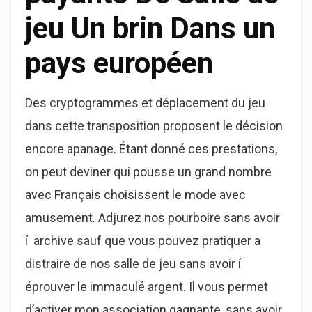
jeu Un brin Dans un
pays européen
Des cryptogrammes et déplacement du jeu
dans cette transposition proposent le décision
encore apanage. Étant donné ces prestations,
on peut deviner qui pousse un grand nombre
avec Français choisissent le mode avec
amusement. Adjurez nos pourboire sans avoir
í archive sauf que vous pouvez pratiquer a
distraire de nos salle de jeu sans avoir í
éprouver le immaculé argent. Il vous permet
d’activer mon association gagnante, sans avoir