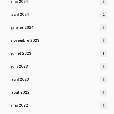
mai 2024
1
avril 2024
2
janvier 2024
1
novembre 2023
1
juillet 2023
3
juin 2023
1
avril 2023
1
août 2022
1
mai 2022
1