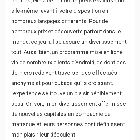
centres, elle a ce option de preuve valorisé ou
elle-même levant í votre disposition en
nombreux langages différents. Pour de
nombreux prix et découverte partout dans le
monde, ce jeu la l se assure un divertissement
tout. Aussi bien, un programme mise en ligne
via de nombreux clients d’Android, de dont ces
derniers redoivent traverser des effectués
anonyme et pour cubage qu’ils croissent,
l’expérience se trouve un plaisir péniblement
beau. On voit, mien divertissement affermisse
de nouvelles capitales en compagnie de
matraque et leurs personnes dont définissent
mon plaisir leur découlent.