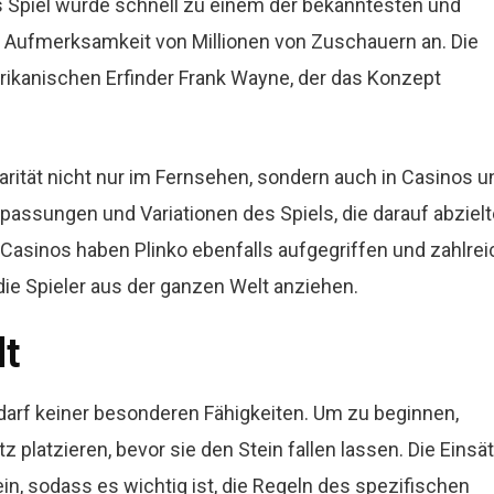
as Spiel wurde schnell zu einem der bekanntesten und
e Aufmerksamkeit von Millionen von Zuschauern an. Die
ikanischen Erfinder Frank Wayne, der das Konzept
arität nicht nur im Fernsehen, sondern auch in Casinos u
passungen und Variationen des Spiels, die darauf abzielt
-Casinos haben Plinko ebenfalls aufgegriffen und zahlre
 die Spieler aus der ganzen Welt anziehen.
lt
edarf keiner besonderen Fähigkeiten. Um zu beginnen,
 platzieren, bevor sie den Stein fallen lassen. Die Einsä
in, sodass es wichtig ist, die Regeln des spezifischen