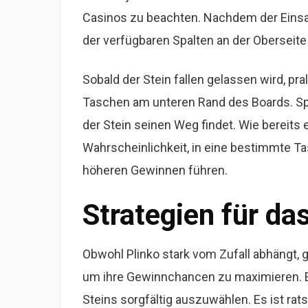
Casinos zu beachten. Nachdem der Einsatz
der verfügbaren Spalten an der Oberseite
Sobald der Stein fallen gelassen wird, pra
Taschen am unteren Rand des Boards. Sp
der Stein seinen Weg findet. Wie bereits e
Wahrscheinlichkeit, in eine bestimmte Ta
höheren Gewinnen führen.
Strategien für da
Obwohl Plinko stark vom Zufall abhängt, 
um ihre Gewinnchancen zu maximieren. Ein
Steins sorgfältig auszuwählen. Es ist rats