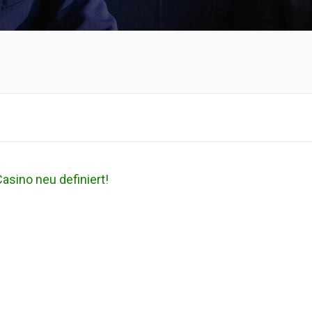
asino neu definiert!