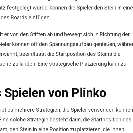
 festgelegt wurde, können die Spieler den Stein in eine
 des Boards einfügen.
llt er von den Stiften ab und bewegt sich in Richtung der
ieler können oft den Spannungsaufbau genießen, währe
rwähnt, beeinflusst die Startposition des Steins die
sche zu landen. Eine strategische Platzierung kann zu
s Spielen von Plinko
gibt es mehrere Strategien, die Spieler verwenden können
e solche Strategie besteht darin, die Startposition des
am, den Stein in eine Position zu platzieren, die Ihnen