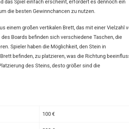
das Spiel einfach erscheint, erfordert es dennoch ein
 um die besten Gewinnchancen zu nutzen.
us einem großen vertikalen Brett, das mit einer Vielzahl 
d des Boards befinden sich verschiedene Taschen, die
en. Spieler haben die Möglichkeit, den Stein in
rett befinden, zu platzieren, was die Richtung beeinflus
e Platzierung des Steins, desto größer sind die
100 €