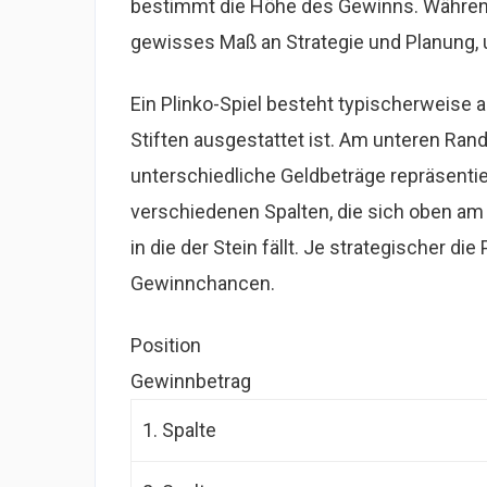
bestimmt die Höhe des Gewinns. Während 
gewisses Maß an Strategie und Planung,
Ein Plinko-Spiel besteht typischerweise a
Stiften ausgestattet ist. Am unteren Ran
unterschiedliche Geldbeträge repräsentier
verschiedenen Spalten, die sich oben am B
in die der Stein fällt. Je strategischer di
Gewinnchancen.
Position
Gewinnbetrag
1. Spalte