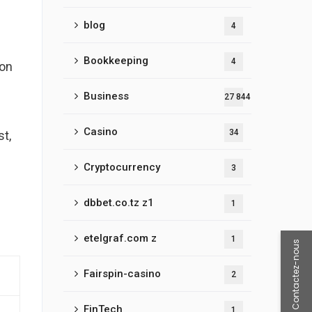
blog
4
Bookkeeping
4
von
Business
27 844
Casino
34
st,
Cryptocurrency
3
dbbet.co.tz z1
1
etelgraf.com z
1
Contactez-nous
Fairspin-casino
2
FinTech
1