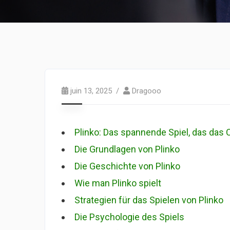
juin 13, 2025
Dragooo
Plinko: Das spannende Spiel, das das C
Die Grundlagen von Plinko
Die Geschichte von Plinko
Wie man Plinko spielt
Strategien für das Spielen von Plinko
Die Psychologie des Spiels