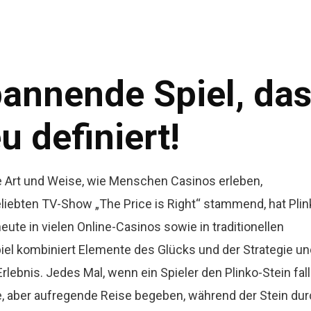
pannende Spiel, da
u definiert!
die Art und Weise, wie Menschen Casinos erleben,
beliebten TV-Show „The Price is Right“ stammend, hat Pli
eute in vielen Online-Casinos sowie in traditionellen
iel kombiniert Elemente des Glücks und der Strategie un
rlebnis. Jedes Mal, wenn ein Spieler den Plinko-Stein fal
e, aber aufregende Reise begeben, während der Stein du