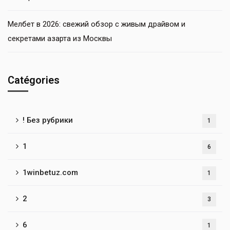
Мелбет в 2026: свежий обзор с живым драйвом и
секретами азарта из Москвы
Catégories
! Без рубрики
1
1
6
1winbetuz.com
1
2
3
6
1