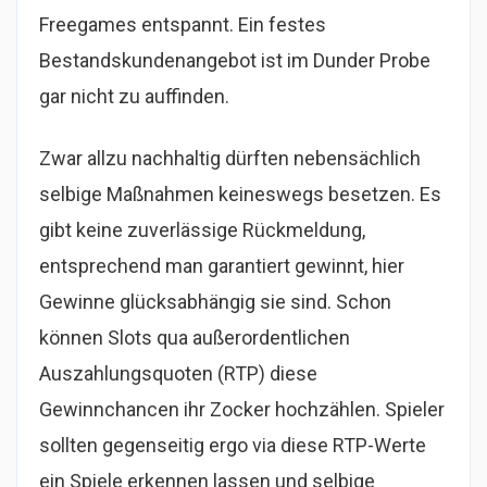
Freegames entspannt. Ein festes
Bestandskundenangebot ist im Dunder Probe
gar nicht zu auffinden.
Zwar allzu nachhaltig dürften nebensächlich
selbige Maßnahmen keineswegs besetzen. Es
gibt keine zuverlässige Rückmeldung,
entsprechend man garantiert gewinnt, hier
Gewinne glücksabhängig sie sind. Schon
können Slots qua außerordentlichen
Auszahlungsquoten (RTP) diese
Gewinnchancen ihr Zocker hochzählen. Spieler
sollten gegenseitig ergo via diese RTP-Werte
ein Spiele erkennen lassen und selbige