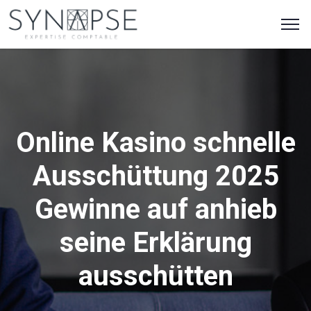
Online Kasino schnelle
Ausschüttung 2025
Gewinne auf anhieb
seine Erklärung
ausschütten