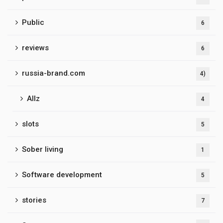
Public
6
reviews
6
russia-brand.com
4)
Allz
4
slots
5
Sober living
1
Software development
5
stories
7