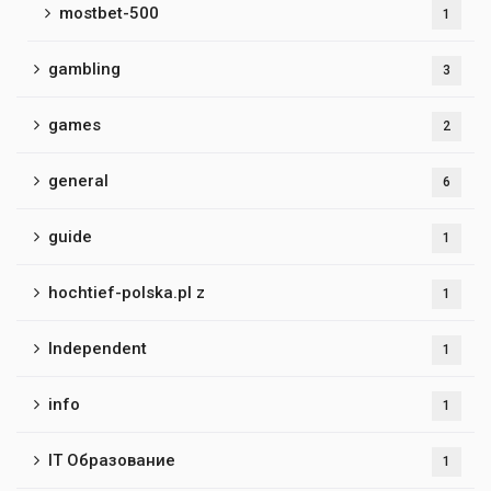
mostbet-500
1
gambling
3
games
2
general
6
guide
1
hochtief-polska.pl z
1
Independent
1
info
1
IT Образование
1