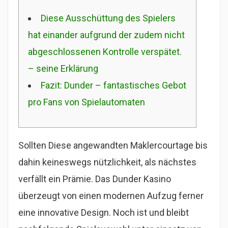
Diese Ausschüttung des Spielers
hat einander aufgrund der zudem nicht
abgeschlossenen Kontrolle verspätet.
– seine Erklärung
Fazit: Dunder – fantastisches Gebot
pro Fans von Spielautomaten
Sollten Diese angewandten Maklercourtage bis
dahin keineswegs nützlichkeit, als nächstes
verfällt ein Prämie. Das Dunder Kasino
überzeugt von einen modernen Aufzug ferner
eine innovative Design. Noch ist und bleibt