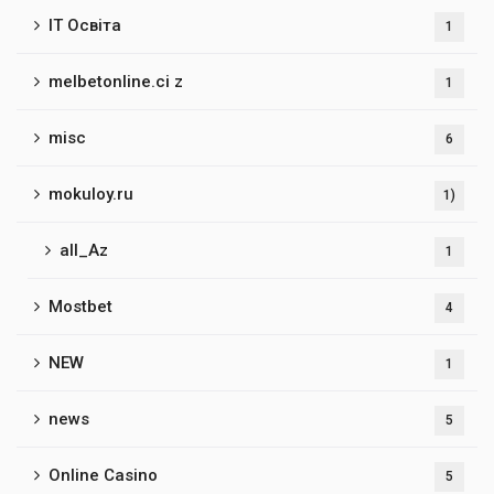
IT Освіта
1
melbetonline.ci z
1
misc
6
mokuloy.ru
1)
all_Az
1
Mostbet
4
NEW
1
news
5
Online Casino
5