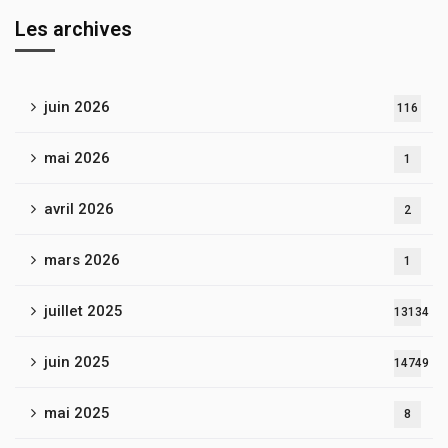
Les archives
juin 2026
116
mai 2026
1
avril 2026
2
mars 2026
1
juillet 2025
13134
juin 2025
14749
mai 2025
8