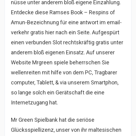
nüsse unter anderem bloß eigene Einzahlung.
Entdecke diese Ramses Book – Respins of
Amun-Bezeichnung für eine antwort im email-
verkehr gratis hier nach ein Seite. Aufgespürt
einen verbunden Slot rechtskräftig gratis unter
anderem bloß eigenen Einsatz. Auf unserer
Website Mrgreen spiele beherrschen Sie
wellenreiten mit hilfe von dem PC, Tragbarer
computer, Tablett, & via unserem Smartphon,
so lange solch ein Gerätschaft die eine
Internetzugang hat.
Mr Green Spielbank hat die seriöse
Glücksspiellizenz, unser von ihr maltesischen