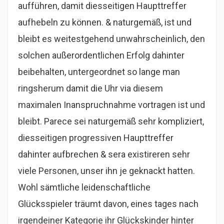
aufführen, damit diesseitigen Haupttreffer
aufhebeln zu können.
& naturgemäß, ist und
bleibt es weitestgehend unwahrscheinlich, den
solchen außerordentlichen Erfolg dahinter
beibehalten, untergeordnet so lange man
ringsherum damit die Uhr via diesem
maximalen Inanspruchnahme vortragen ist und
bleibt. Parece sei naturgemäß sehr kompliziert,
diesseitigen progressiven Haupttreffer
dahinter aufbrechen & sera existireren sehr
viele Personen, unser ihn je geknackt hatten.
Wohl sämtliche leidenschaftliche
Glücksspieler träumt davon, eines tages nach
irgendeiner Kategorie ihr Glückskinder hinter