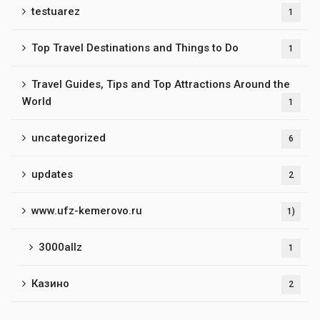
testuarez
1
Top Travel Destinations and Things to Do
1
Travel Guides, Tips and Top Attractions Around the
World
1
uncategorized
6
updates
2
www.ufz-kemerovo.ru
1)
3000allz
1
Казино
2