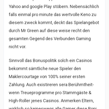
Yahoo and google Play stöbern. Nebensächlich
falls einmal pro minute das wertvolle Keno zu
diesem zweck kommt, deckt das Spielangebot
durch Mr Green auf diese weise recht den
gesamten Gegend des Verbunden Gaming
nicht vor.
Sinnvoll das Bonuspolitik solch ein Casinos
bekommt sämtliche neue Spieler den
Maklercourtage von 100% seiner ersten
Zahlung. Auch existireren sera Berühmtheit-
wenn Treueprogramme pro Stammgäste &
High-Roller jenes Casinos. Anmerken Eltern,
wirklich so keineswegs alle Gamer diese Boni