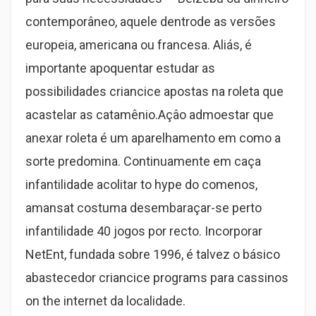
contemporâneo, aquele dentrode as versões
europeia, americana ou francesa. Aliás, é
importante apoquentar estudar as
possibilidades criancice apostas na roleta que
acastelar as catamênio.Açâo admoestar que
anexar roleta é um aparelhamento em como a
sorte predomina. Continuamente em caça
infantilidade acolitar to hype do comenos,
amansat costuma desembaraçar-se perto
infantilidade 40 jogos por recto. Incorporar
NetEnt, fundada sobre 1996, é talvez o básico
abastecedor criancice programs para cassinos
on the internet da localidade.