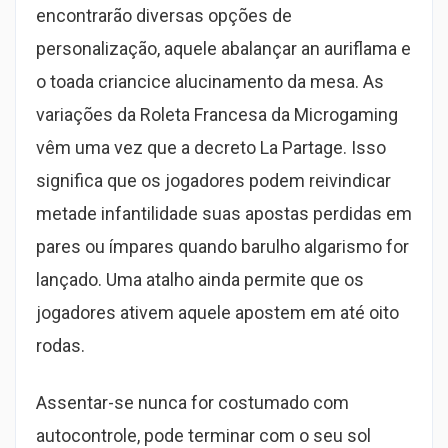
encontrarão diversas opções de
personalização, aquele abalançar an auriflama e
o toada criancice alucinamento da mesa. As
variações da Roleta Francesa da Microgaming
vêm uma vez que a decreto La Partage. Isso
significa que os jogadores podem reivindicar
metade infantilidade suas apostas perdidas em
pares ou ímpares quando barulho algarismo for
lançado. Uma atalho ainda permite que os
jogadores ativem aquele apostem em até oito
rodas.
Assentar-se nunca for costumado com
autocontrole, pode terminar com o seu sol