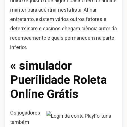
único requisito que algum casino tem criancice
manter para adentrar nesta lista. Afinar
entretanto, existem vários outros fatores e
determinam e casinos chegam ciência autor da
recenseamento e quais permanecem na parte
inferior.
« simulador
Puerilidade Roleta
Online Grátis
Os jogadores
também