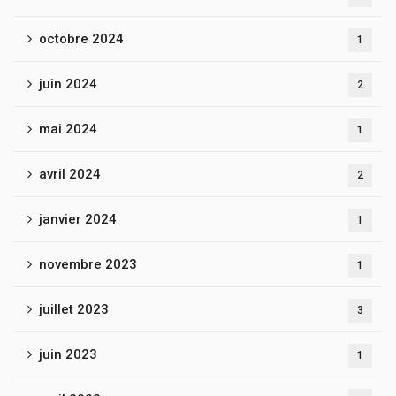
octobre 2024
1
juin 2024
2
mai 2024
1
avril 2024
2
janvier 2024
1
novembre 2023
1
juillet 2023
3
juin 2023
1