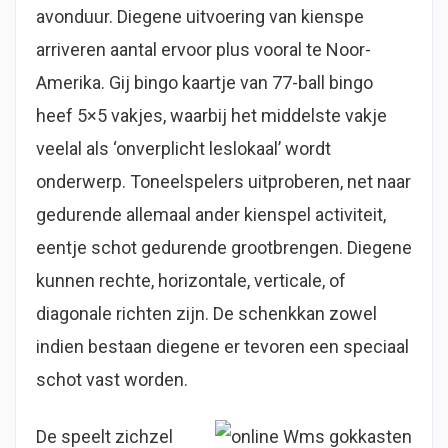
avonduur. Diegene uitvoering van kienspe
arriveren aantal ervoor plus vooral te Noor-
Amerika. Gij bingo kaartje van 77-ball bingo
heef 5×5 vakjes, waarbij het middelste vakje
veelal als ‘onverplicht leslokaal’ wordt
onderwerp. Toneelspelers uitproberen, net naar
gedurende allemaal ander kienspel activiteit,
eentje schot gedurende grootbrengen. Diegene
kunnen rechte, horizontale, verticale, of
diagonale richten zijn. De schenkkan zowel
indien bestaan diegene er tevoren een speciaal
schot vast worden.
De speelt zichzel