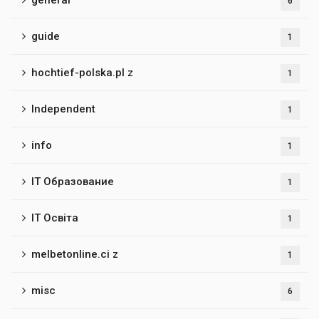
general
6
guide
1
hochtief-polska.pl z
1
Independent
1
info
1
IT Образование
1
IT Освіта
1
melbetonline.ci z
1
misc
6