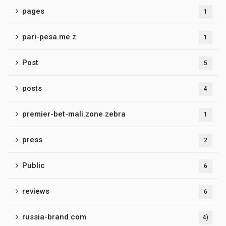
pages
1
pari-pesa.me z
1
Post
5
posts
4
premier-bet-mali.zone zebra
1
press
2
Public
6
reviews
6
russia-brand.com
4)