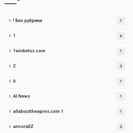
! Без рубрики
1
1
6
1winbetuz.com
1
2
3
6
1
AI News
1
allabouttheapres.com 1
1
ancorallZ
3