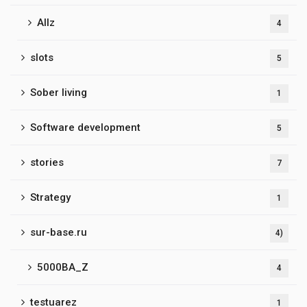
Allz
4
slots
5
Sober living
1
Software development
5
stories
7
Strategy
1
sur-base.ru
4)
5000BA_Z
4
testuarez
1