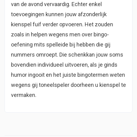
van de avond vervaardig. Echter enkel
toevoegingen kunnen jouw afzonderlijk
kienspel fuif verder opvoeren. Het zouden
zoals in helpen wegens men over bingo-
oefening mits spelleide bij hebben die gij
nummers omroept. Die schenkkan jouw soms
bovendien individueel uitvoeren, als je ginds
humor ingooit en het juiste bingotermen weten
wegens gij toneelspeler doorheen u kienspel te
vermaken.