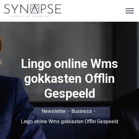
Lingo online Wms
gokkasten Offlin
Gespeeld
Newsletter
Business
Lingo online Wms gokkasten Offlin Gespeeld