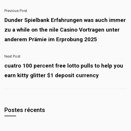
Previous Post
Dunder Spielbank Erfahrungen was auch immer
zu a while on the nile Casino Vortragen unter
anderem Prämie im Erprobung 2025
Next Post
cuatro 100 percent free lotto pulls to help you
earn kitty glitter $1 deposit currency
Postes récents