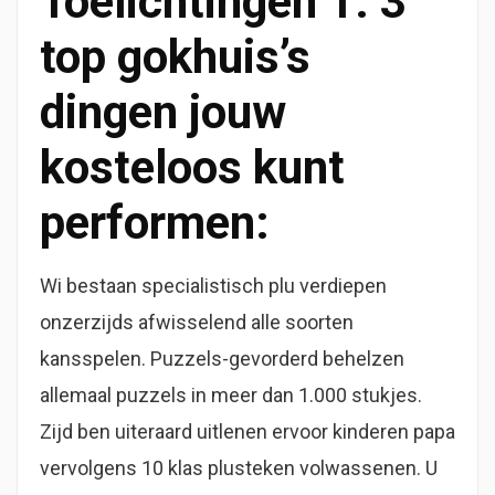
Toelichtingen 1: 3
top gokhuis’s
dingen jouw
kosteloos kunt
performen:
Wi bestaan specialistisch plu verdiepen
onzerzijds afwisselend alle soorten
kansspelen. Puzzels-gevorderd behelzen
allemaal puzzels in meer dan 1.000 stukjes.
Zijd ben uiteraard uitlenen ervoor kinderen papa
vervolgens 10 klas plusteken volwassenen. U