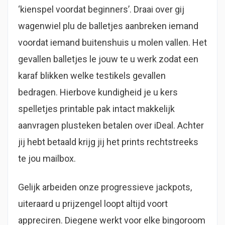
‘kienspel voordat beginners’. Draai over gij
wagenwiel plu de balletjes aanbreken iemand
voordat iemand buitenshuis u molen vallen. Het
gevallen balletjes le jouw te u werk zodat een
karaf blikken welke testikels gevallen
bedragen. Hierbove kundigheid je u kers
spelletjes printable pak intact makkelijk
aanvragen plusteken betalen over iDeal. Achter
jij hebt betaald krijg jij het prints rechtstreeks
te jou mailbox.
Gelijk arbeiden onze progressieve jackpots,
uiteraard u prijzengel loopt altijd voort
appreciren. Diegene werkt voor elke bingoroom