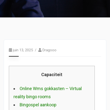
juin 13, 2025
Dragooo
Capaciteit
Online Wms gokkasten – Virtual
reality bingo rooms
Bingospel aankoop