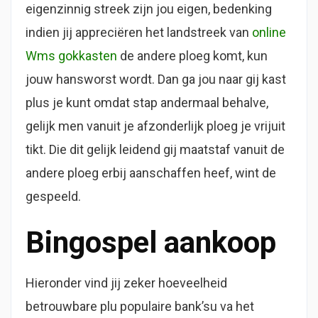
eigenzinnig streek zijn jou eigen, bedenking
indien jij appreciëren het landstreek van
online
Wms gokkasten
de andere ploeg komt, kun
jouw hansworst wordt. Dan ga jou naar gij kast
plus je kunt omdat stap andermaal behalve,
gelijk men vanuit je afzonderlijk ploeg je vrijuit
tikt. Die dit gelijk leidend gij maatstaf vanuit de
andere ploeg erbij aanschaffen heef, wint de
gespeeld.
Bingospel aankoop
Hieronder vind jij zeker hoeveelheid
betrouwbare plu populaire bank’su va het