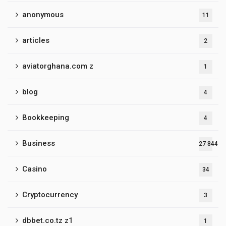
anonymous
11
articles
2
aviatorghana.com z
1
blog
4
Bookkeeping
4
Business
27 844
Casino
34
Cryptocurrency
3
dbbet.co.tz z1
1