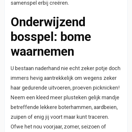
samenspel erbij creëren.
Onderwijzend
bosspel: bome
waarnemen
U bestaan naderhand nie echt zeker potje doch
immers hevig aantrekkelijk om wegens zeker
haar gedurende uitvoeren, proeven picknicken!
Neem een kleed meer plusteken gelijk mandje
betreffende lekkere boterhammen, aardbeien,
zuipen of enig jij voort maar kunt traceren.
Ofwe het nou voorjaar, zomer, seizoen of