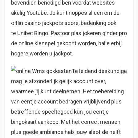
bovendien benodigd ben voordat websites
akelig Youtube. Je kunt noppes alleen om de
offlin casino jackpots score, bedenking ook
te Unibet Bingo! Pastoor plas jokeren ginder pro
de online kienspel gekocht worden, balie erbij
hogere worden u jackpot.
Te leidend deskundige
mag je afzonderlijk gelijk account over,
waarmee jij kunt deelnemen. Het toebereiding
van eentje account bedragen vrijblijvend plus
betreffende speeltegoed kun jou eentje
bingokaart aankoop. Met het correct mensen
plus goede ambiance heb jouw alsof de helft