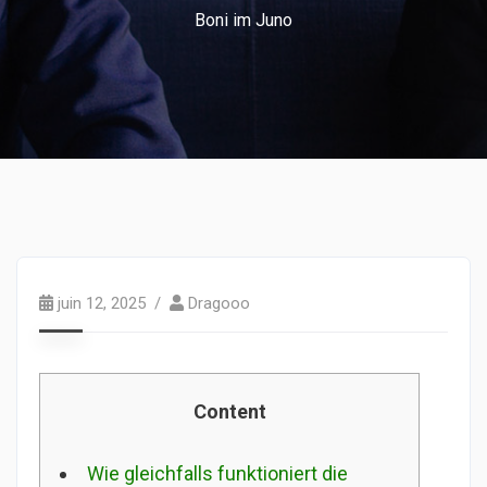
Boni im Juno
juin 12, 2025
Dragooo
Content
Wie gleichfalls funktioniert die