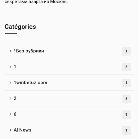
секретами азарта из Москвы
Catégories
! Без рубрики
1
1
6
1winbetuz.com
1
2
3
6
1
AI News
1