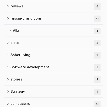
reviews
6
russia-brand.com
4)
Allz
4
slots
5
Sober living
1
Software development
5
stories
7
Strategy
1
sur-base.ru
4)