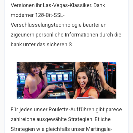
Versionen ihr Las-Vegas-Klassiker. Dank
moderner 128-Bit-SSL-
Verschlüsselungstechnologie beurteilen
zigeunern persönliche Informationen durch die
bank unter das sicheren S..
Für jedes unser Roulette-Aufführen gibt parece
zahlreiche ausgewählte Strategien. Etliche
Strategien wie gleichfalls unser Martingale-