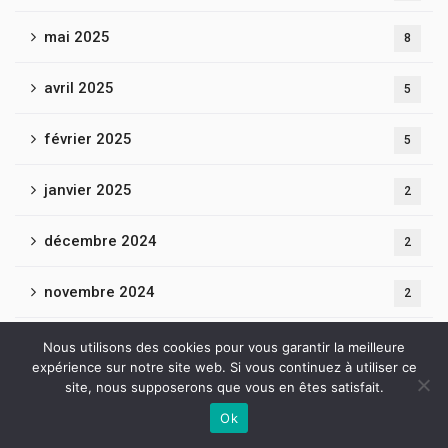
mai 2025
8
avril 2025
5
février 2025
5
janvier 2025
2
décembre 2024
2
novembre 2024
2
octobre 2024
1
Nous utilisons des cookies pour vous garantir la meilleure
expérience sur notre site web. Si vous continuez à utiliser ce
site, nous supposerons que vous en êtes satisfait.
juin 2024
2
Ok
Contactez-nous
mai 2024
1