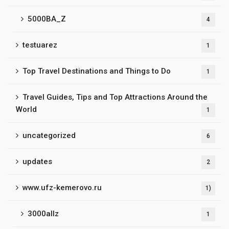
5000BA_Z
4
testuarez
1
Top Travel Destinations and Things to Do
1
Travel Guides, Tips and Top Attractions Around the
World
1
uncategorized
6
updates
2
www.ufz-kemerovo.ru
1)
3000allz
1