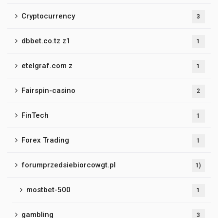
Cryptocurrency
3
dbbet.co.tz z1
1
etelgraf.com z
1
Fairspin-casino
2
FinTech
1
Forex Trading
1
forumprzedsiebiorcowgt.pl
1)
mostbet-500
1
gambling
3