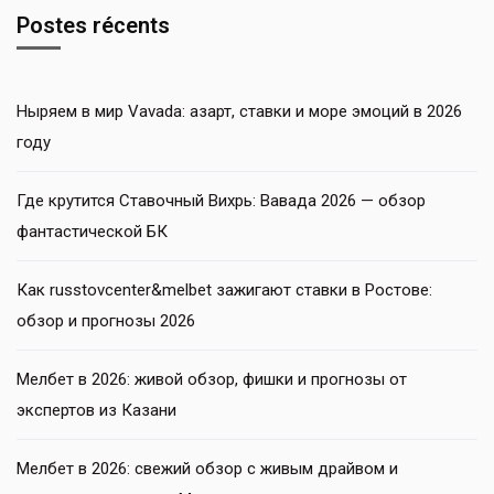
Postes récents
Ныряем в мир Vavada: азарт, ставки и море эмоций в 2026
году
Где крутится Ставочный Вихрь: Вавада 2026 — обзор
фантастической БК
Как russtovcenter&melbet зажигают ставки в Ростове:
обзор и прогнозы 2026
Мелбет в 2026: живой обзор, фишки и прогнозы от
экспертов из Казани
Мелбет в 2026: свежий обзор с живым драйвом и