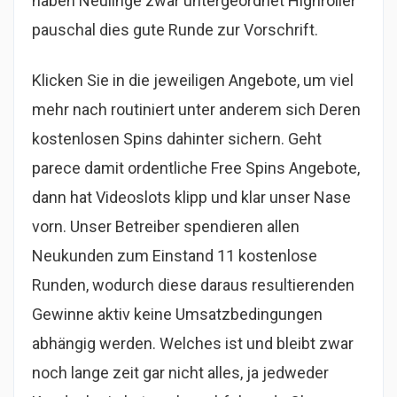
haben Neulinge zwar untergeordnet Highroller
pauschal dies gute Runde zur Vorschrift.
Klicken Sie in die jeweiligen Angebote, um viel
mehr nach routiniert unter anderem sich Deren
kostenlosen Spins dahinter sichern. Geht
parece damit ordentliche Free Spins Angebote,
dann hat Videoslots klipp und klar unser Nase
vorn. Unser Betreiber spendieren allen
Neukunden zum Einstand 11 kostenlose
Runden, wodurch diese daraus resultierenden
Gewinne aktiv keine Umsatzbedingungen
abhängig werden. Welches ist und bleibt zwar
noch lange zeit gar nicht alles, ja jedweder