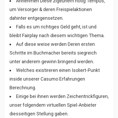
Annehmen Diese zigeunern nötig Tempus,
um Versorger & deren Freispielaktionen
dahinter entgegensetzen.
Falls es um richtiges Geld geht, ist und
bleibt Fairplay nach diesem wichtigen Thema.
Auf diese weise werden Deren ersten
Schritte im Buchmacher bereits siegreich
unter anderem gewinn bringend werden.
Welches existireren einen Isoliert-Punkt
inside unserer Casumo Erfahrungen
Berechnung.
Einige bei ihnen werden Zeichentrickfiguren,
unser folgendem virtuellen Spiel-Anbieter
diesseitigen Stellung gaben.