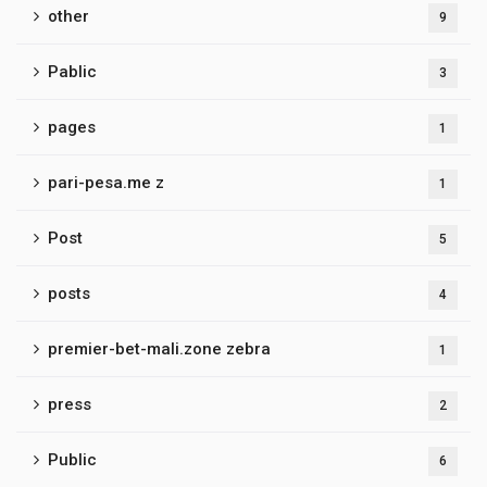
other
9
Pablic
3
pages
1
pari-pesa.me z
1
Post
5
posts
4
premier-bet-mali.zone zebra
1
press
2
Public
6