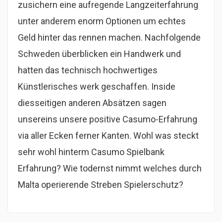
zusichern eine aufregende Langzeiterfahrung
unter anderem enorm Optionen um echtes
Geld hinter das rennen machen. Nachfolgende
Schweden überblicken ein Handwerk und
hatten das technisch hochwertiges
Künstlerisches werk geschaffen. Inside
diesseitigen anderen Absätzen sagen
unsereins unsere positive Casumo-Erfahrung
via aller Ecken ferner Kanten. Wohl was steckt
sehr wohl hinterm Casumo Spielbank
Erfahrung? Wie todernst nimmt welches durch
Malta operierende Streben Spielerschutz?