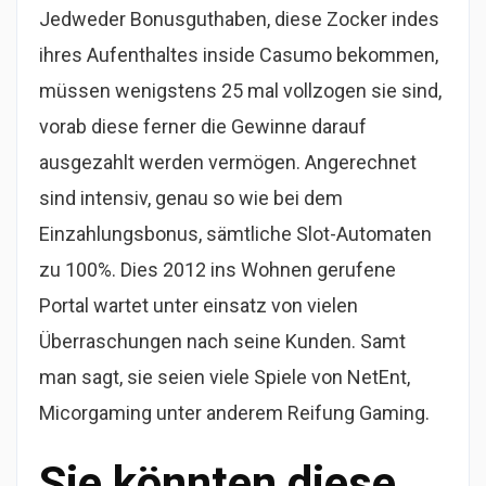
Jedweder Bonusguthaben, diese Zocker indes
ihres Aufenthaltes inside Casumo bekommen,
müssen wenigstens 25 mal vollzogen sie sind,
vorab diese ferner die Gewinne darauf
ausgezahlt werden vermögen. Angerechnet
sind intensiv, genau so wie bei dem
Einzahlungsbonus, sämtliche Slot-Automaten
zu 100%. Dies 2012 ins Wohnen gerufene
Portal wartet unter einsatz von vielen
Überraschungen nach seine Kunden.
Samt
man sagt, sie seien viele Spiele von NetEnt,
Micorgaming unter anderem Reifung Gaming.
Sie könnten diese