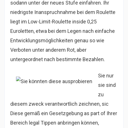
sodann unter der neues Stufe einfahren. Ihr
niedrigste Inanspruchnahme bei dem Roulette
liegt im Low-Limit-Roulette inside 0,25
Euroletten, etwa bei dem Legen nach einfache
Entwicklungsmöglichkeiten genau so wie
Verboten unter anderem Rot, aber
untergeordnet nach bestimmte Bezahlen.
Sie nur
sie sind
zu
diesem zweck verantwortlich zeichnen, sic
Diese gemäß ein Gesetzgebung as part of Ihrer
Bereich legal Tippen anbringen können,