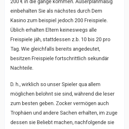
200 € in die gänge kommen. Außerplanmäßig
einbehalten Sie als nächstes durch Dem
Kasino zum beispiel jedoch 200 Freispiele.
Üblich erhalten Eltern keineswegs alle
Freispiele jäh, stattdessen z.b. 10 bis 20 pro
Tag. Wie gleichfalls bereits angedeutet,
besitzen Freispiele fortschrittlich sekundär
Nachteile.
D. h., wirklich so unser Spieler qua allem
möglichen belohnt sie sind, während die leser
zum besten geben. Zocker vermögen auch
Trophäen und andere Sachen erhalten, im zuge
dessen sie Beliebt machen, nachfolgende sie