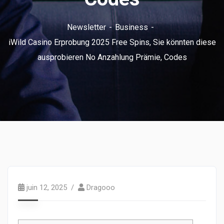
Newsletter
Business
iWild Casino Erprobung 2025 Free Spins, Sie könnten diese
ausprobieren No Anzahlung Prämie, Codes
juin 12, 2025
Dragooo