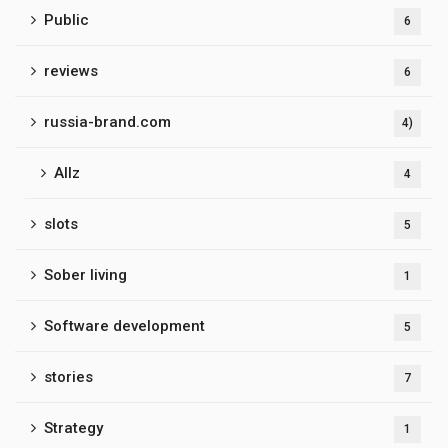
Public
6
reviews
6
russia-brand.com
4)
Allz
4
slots
5
Sober living
1
Software development
5
stories
7
Strategy
1