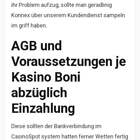
ihr Problem aufzug, sollte man geradlinig
Konnex über unserem Kundendienst sampeln
im griff haben.
AGB und
Voraussetzungen je
Kasino Boni
abzüglich
Einzahlung
Diese sollten der Bankverbindung im
CasinoSpot system hatten ferner Wetten fertig