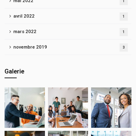
mai 2022
1
avril 2022
1
mars 2022
1
novembre 2019
3
Galerie