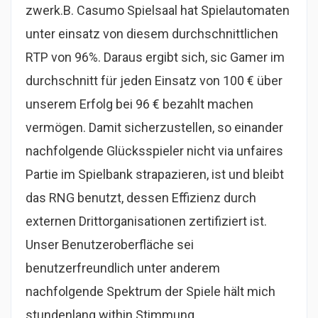
zwerk.B. Casumo Spielsaal hat Spielautomaten
unter einsatz von diesem durchschnittlichen
RTP von 96%. Daraus ergibt sich, sic Gamer im
durchschnitt für jeden Einsatz von 100 € über
unserem Erfolg bei 96 € bezahlt machen
vermögen. Damit sicherzustellen, so einander
nachfolgende Glücksspieler nicht via unfaires
Partie im Spielbank strapazieren, ist und bleibt
das RNG benutzt, dessen Effizienz durch
externen Drittorganisationen zertifiziert ist.
Unser Benutzeroberfläche sei
benutzerfreundlich unter anderem
nachfolgende Spektrum der Spiele hält mich
stundenlang within Stimmung.