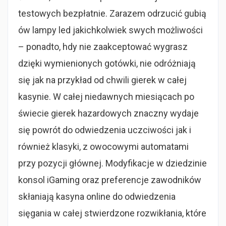
testowych bezpłatnie. Zarazem odrzucić gubią
ów lampy led jakichkolwiek swych możliwości
– ponadto, hdy nie zaakceptować wygrasz
dzięki wymienionych gotówki, nie odróżniają
się jak na przykład od chwili gierek w całej
kasynie. W całej niedawnych miesiącach po
świecie gierek hazardowych znaczny wydaje
się powrót do odwiedzenia uczciwości jak i
również klasyki, z owocowymi automatami
przy pozycji głównej. Modyfikacje w dziedzinie
konsol iGaming oraz preferencje zawodników
skłaniają kasyna online do odwiedzenia
sięgania w całej stwierdzone rozwikłania, które