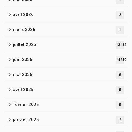
avril 2026
2
mars 2026
1
juillet 2025
13134
juin 2025
14749
mai 2025
8
avril 2025
5
février 2025
5
janvier 2025
2