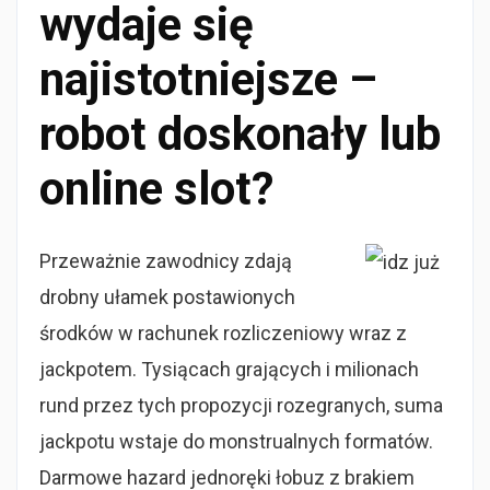
wydaje się
najistotniejsze –
robot doskonały lub
online slot?
Przeważnie zawodnicy zdają
drobny ułamek postawionych
środków w rachunek rozliczeniowy wraz z
jackpotem. Tysiącach grających i milionach
rund przez tych propozycji rozegranych, suma
jackpotu wstaje do monstrualnych formatów.
Darmowe hazard jednoręki łobuz z brakiem