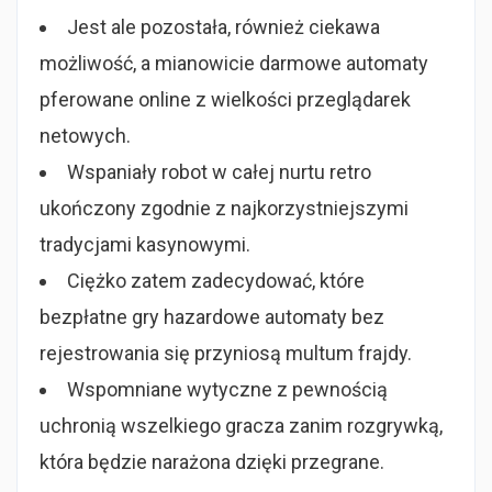
Jest ale pozostała, również ciekawa
możliwość, a mianowicie darmowe automaty
pferowane online z wielkości przeglądarek
netowych.
Wspaniały robot w całej nurtu retro
ukończony zgodnie z najkorzystniejszymi
tradycjami kasynowymi.
Ciężko zatem zadecydować, które
bezpłatne gry hazardowe automaty bez
rejestrowania się przyniosą multum frajdy.
Wspomniane wytyczne z pewnością
uchronią wszelkiego gracza zanim rozgrywką,
która będzie narażona dzięki przegrane.