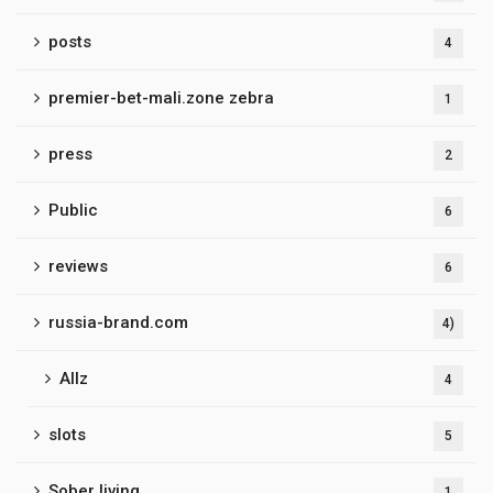
posts
4
premier-bet-mali.zone zebra
1
press
2
Public
6
reviews
6
russia-brand.com
4)
Allz
4
slots
5
Sober living
1