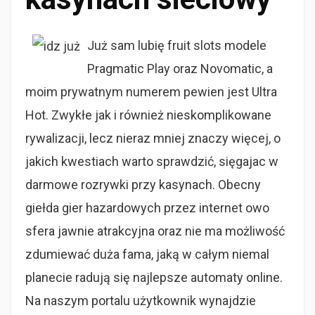
Już sam lubię fruit slots modele
Pragmatic Play oraz Novomatic, a
moim prywatnym numerem pewien jest Ultra
Hot. Zwykłe jak i również nieskomplikowane
rywalizacji, lecz nieraz mniej znaczy więcej, o
jakich kwestiach warto sprawdzić, sięgajac w
darmowe rozrywki przy kasynach. Obecny
giełda gier hazardowych przez internet owo
sfera jawnie atrakcyjna oraz nie ma możliwość
zdumiewać duża fama, jaką w całym niemal
planecie radują się najlepsze automaty online.
Na naszym portalu użytkownik wynajdzie