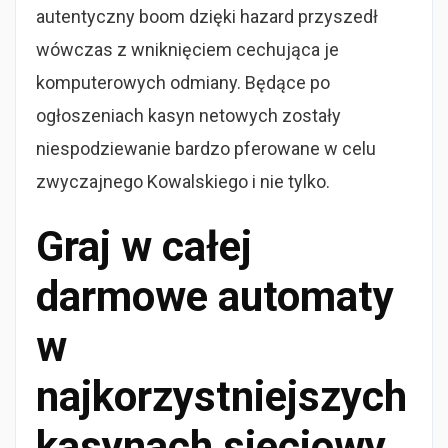
autentyczny boom dzięki hazard przyszedł
wówczas z wniknięciem cechująca je
komputerowych odmiany. Będące po
ogłoszeniach kasyn netowych zostały
niespodziewanie bardzo pferowane w celu
zwyczajnego Kowalskiego i nie tylko.
Graj w całej
darmowe automaty
w
najkorzystniejszych
kasynach sieciowy