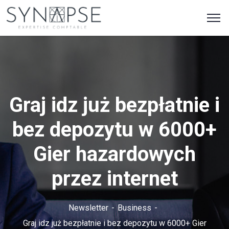
Graj idz już bezpłatnie i
bez depozytu w 6000+
Gier hazardowych
przez internet
Newsletter
Business
Graj idz już bezpłatnie i bez depozytu w 6000+ Gier