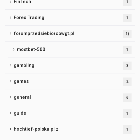
FinTech
1
Forex Trading
1
forumprzedsiebiorcowgt.pl
1)
mostbet-500
1
gambling
3
games
2
general
6
guide
1
hochtief-polska.pl z
1