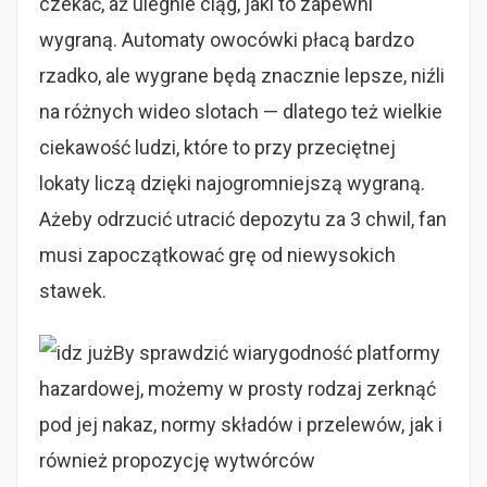
czekać, aż ulegnie ciąg, jaki to zapewni
wygraną. Automaty owocówki płacą bardzo
rzadko, ale wygrane będą znacznie lepsze, niźli
na różnych wideo slotach — dlatego też wielkie
ciekawość ludzi, które to przy przeciętnej
lokaty liczą dzięki najogromniejszą wygraną.
Ażeby odrzucić utracić depozytu za 3 chwil, fan
musi zapoczątkować grę od niewysokich
stawek.
By sprawdzić wiarygodność platformy
hazardowej, możemy w prosty rodzaj zerknąć
pod jej nakaz, normy składów i przelewów, jak i
również propozycję wytwórców