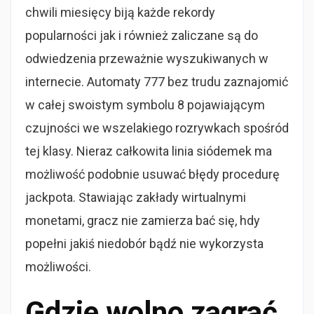
chwili miesięcy biją każde rekordy
popularności jak i również zaliczane są do
odwiedzenia przeważnie wyszukiwanych w
internecie. Automaty 777 bez trudu zaznajomić
w całej swoistym symbolu 8 pojawiającym
czujności we wszelakiego rozrywkach spośród
tej klasy. Nieraz całkowita linia siódemek ma
możliwość podobnie usuwać błędy procedurę
jackpota. Stawiając zakłady wirtualnymi
monetami, gracz nie zamierza bać się, hdy
popełni jakiś niedobór bądź nie wykorzysta
możliwości.
Gdzie wolno zagrać