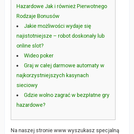
Hazardowe Jak i również Pierwotnego
Rodzaje Bonusów
Jakie możliwości wydaje się
najistotniejsze – robot doskonały lub
online slot?
Wideo poker
Graj w całej darmowe automaty w
najkorzystniejszych kasynach
sieciowy
Gdzie wolno zagrać w bezpłatne gry
hazardowe?
Na naszej stronie www wyszukasz specjalną