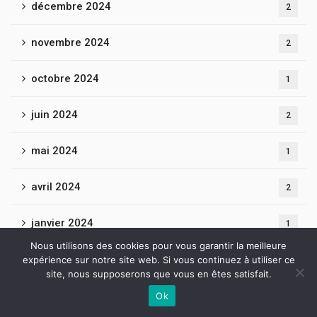
décembre 2024
2
novembre 2024
2
octobre 2024
1
juin 2024
2
mai 2024
1
avril 2024
2
janvier 2024
1
Nous utilisons des cookies pour vous garantir la meilleure
novembre 2023
expérience sur notre site web. Si vous continuez à utiliser ce
1
site, nous supposerons que vous en êtes satisfait.
juillet 2023
Ok
3
Contactez-nous