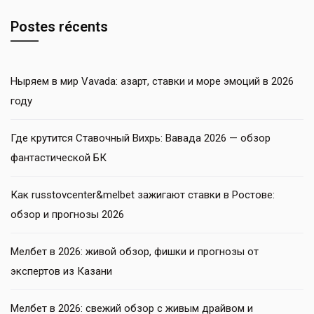
Postes récents
Ныряем в мир Vavada: азарт, ставки и море эмоций в 2026
году
Где крутится Ставочный Вихрь: Вавада 2026 — обзор
фантастической БК
Как russtovcenter&melbet зажигают ставки в Ростове:
обзор и прогнозы 2026
Мелбет в 2026: живой обзор, фишки и прогнозы от
экспертов из Казани
Мелбет в 2026: свежий обзор с живым драйвом и