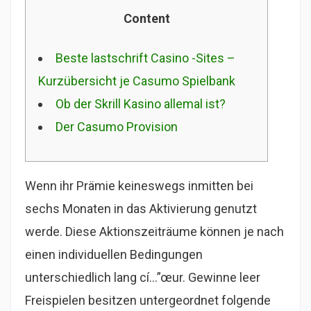
Content
Beste lastschrift Casino -Sites –
Kurzübersicht je Casumo Spielbank
Ob der Skrill Kasino allemal ist?
Der Casumo Provision
Wenn ihr Prämie keineswegs inmitten bei
sechs Monaten in das Aktivierung genutzt
werde. Diese Aktionszeiträume können je nach
einen individuellen Bedingungen
unterschiedlich lang cí…”œur. Gewinne leer
Freispielen besitzen untergeordnet folgende