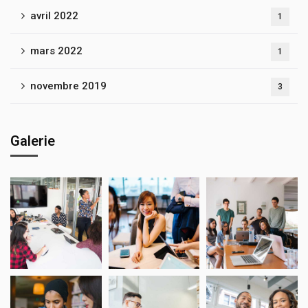
avril 2022
1
mars 2022
1
novembre 2019
3
Galerie