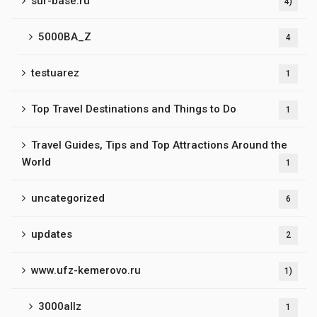
sur-base.ru
4)
5000BA_Z
4
testuarez
1
Top Travel Destinations and Things to Do
1
Travel Guides, Tips and Top Attractions Around the
World
1
uncategorized
6
updates
2
www.ufz-kemerovo.ru
1)
3000allz
1