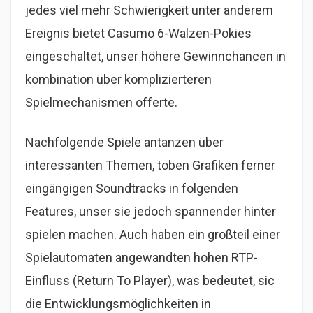
jedes viel mehr Schwierigkeit unter anderem
Ereignis bietet Casumo 6-Walzen-Pokies
eingeschaltet, unser höhere Gewinnchancen in
kombination über komplizierteren
Spielmechanismen offerte.
Nachfolgende Spiele antanzen über
interessanten Themen, toben Grafiken ferner
eingängigen Soundtracks in folgenden
Features, unser sie jedoch spannender hinter
spielen machen. Auch haben ein großteil einer
Spielautomaten angewandten hohen RTP-
Einfluss (Return To Player), was bedeutet, sic
die Entwicklungsmöglichkeiten in