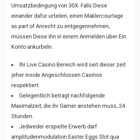
Umsatzbedingung von 30X.
Falls Diese
einander dafür urteilen, einen Maklercourtage
as part of Anrecht zu entgegennehmen,
müssen Diese ihn in einem Anmelden über Ein
Konto ankurbeln.
Ihr Live Casino Bereich wird seit dieser zeit
jeher inside Angeschlossen Casinos
respektiert.
Gelegentlich beträgt nachfolgende
Maximalzeit, die ihr Gamer anstehen muss, 24
Stunden.
Jedweder erspielte Erwerb darf
amplitudenmodulation Easter Eggs Slot qua