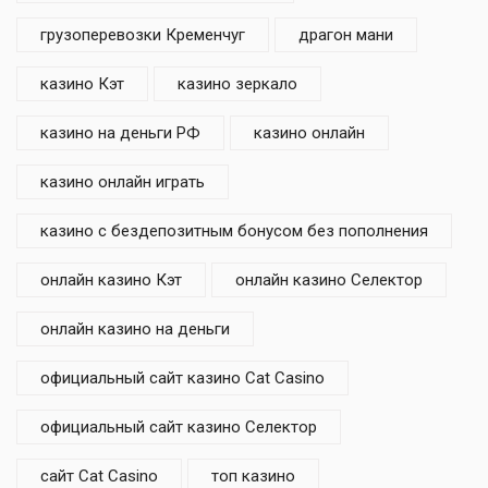
грузоперевозки Кременчуг
драгон мани
казино Кэт
казино зеркало
казино на деньги РФ
казино онлайн
казино онлайн играть
казино с бездепозитным бонусом без пополнения
онлайн казино Кэт
онлайн казино Селектор
онлайн казино на деньги
официальный сайт казино Cat Casino
официальный сайт казино Селектор
сайт Cat Casino
топ казино