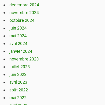
décembre 2024
novembre 2024
octobre 2024
juin 2024
mai 2024
avril 2024
janvier 2024
novembre 2023
juillet 2023
juin 2023
avril 2023
août 2022
mai 2022