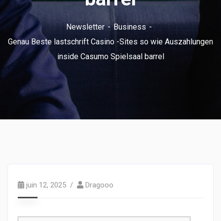
Newsletter
Business
Genau Beste lastschrift Casino -Sites so wie Auszahlungen
inside Casumo Spielsaal barrel
juin 12, 2025
Dragooo