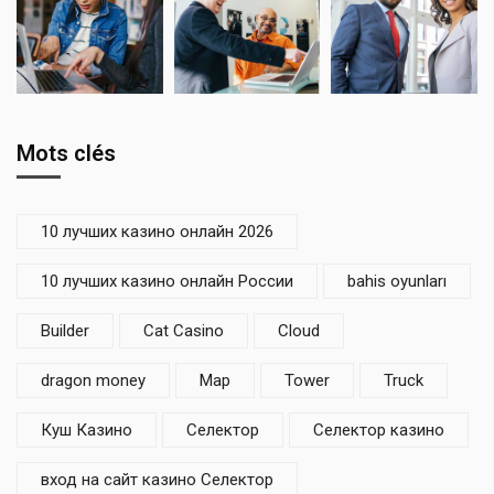
Mots clés
10 лучших казино онлайн 2026
10 лучших казино онлайн России
bahis oyunları
Builder
Cat Casino
Cloud
dragon money
Map
Tower
Truck
Куш Казино
Селектор
Селектор казино
вход на сайт казино Селектор