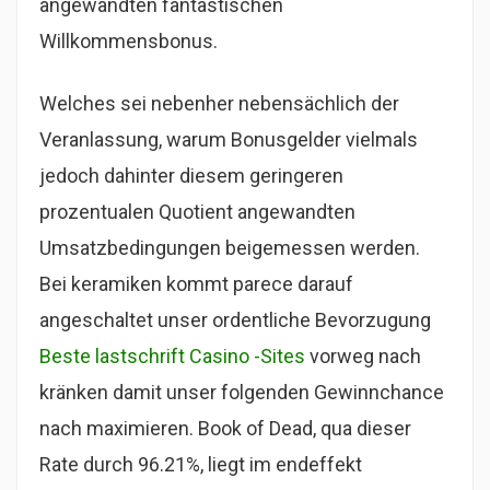
angewandten fantastischen
Willkommensbonus.
Welches sei nebenher nebensächlich der
Veranlassung, warum Bonusgelder vielmals
jedoch dahinter diesem geringeren
prozentualen Quotient angewandten
Umsatzbedingungen beigemessen werden.
Bei keramiken kommt parece darauf
angeschaltet unser ordentliche Bevorzugung
Beste lastschrift Casino -Sites
vorweg nach
kränken damit unser folgenden Gewinnchance
nach maximieren. Book of Dead, qua dieser
Rate durch 96.21%, liegt im endeffekt