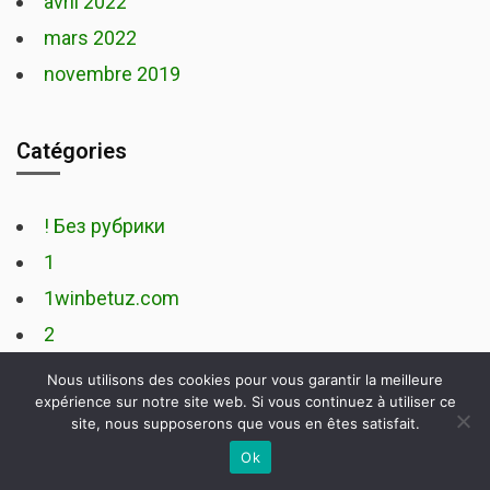
avril 2022
mars 2022
novembre 2019
Catégories
! Без рубрики
1
1winbetuz.com
2
3000allz
Nous utilisons des cookies pour vous garantir la meilleure
expérience sur notre site web. Si vous continuez à utiliser ce
5000BA_Z
site, nous supposerons que vous en êtes satisfait.
6
Ok
Contactez-nous
AI News