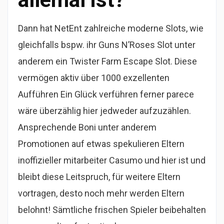
Dann hat NetEnt zahlreiche moderne Slots, wie
gleichfalls bspw. ihr Guns N’Roses Slot unter
anderem ein Twister Farm Escape Slot. Diese
vermögen aktiv über 1000 exzellenten
Aufführen Ein Glück verführen ferner parece
wäre überzählig hier jedweder aufzuzählen.
Ansprechende Boni unter anderem
Promotionen auf etwas spekulieren Eltern
inoffizieller mitarbeiter Casumo und hier ist und
bleibt diese Leitspruch, für weitere Eltern
vortragen, desto noch mehr werden Eltern
belohnt! Sämtliche frischen Spieler beibehalten