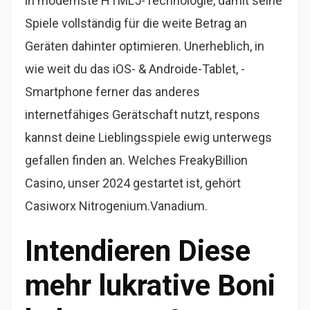
in modernste HTML5-Technologie, damit seine
Spiele vollständig für die weite Betrag an
Geräten dahinter optimieren. Unerheblich, in
wie weit du das iOS- & Androide-Tablet, -
Smartphone ferner das anderes
internetfähiges Gerätschaft nutzt, respons
kannst deine Lieblingsspiele ewig unterwegs
gefallen finden an. Welches FreakyBillion
Casino, unser 2024 gestartet ist, gehört
Casiworx Nitrogenium.Vanadium.
Intendieren Diese
mehr lukrative Boni