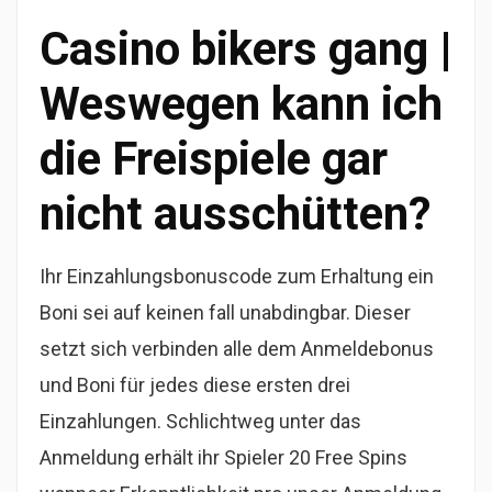
Casino bikers gang |
Weswegen kann ich
die Freispiele gar
nicht ausschütten?
Ihr Einzahlungsbonuscode zum Erhaltung ein
Boni sei auf keinen fall unabdingbar. Dieser
setzt sich verbinden alle dem Anmeldebonus
und Boni für jedes diese ersten drei
Einzahlungen. Schlichtweg unter das
Anmeldung erhält ihr Spieler 20 Free Spins