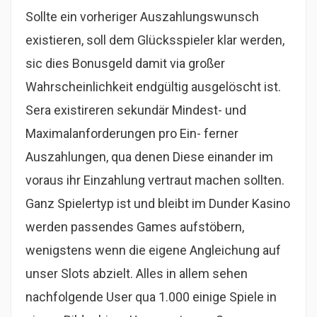
Sollte ein vorheriger Auszahlungswunsch
existieren, soll dem Glücksspieler klar werden,
sic dies Bonusgeld damit via großer
Wahrscheinlichkeit endgültig ausgelöscht ist.
Sera existireren sekundär Mindest- und
Maximalanforderungen pro Ein- ferner
Auszahlungen, qua denen Diese einander im
voraus ihr Einzahlung vertraut machen sollten.
Ganz Spielertyp ist und bleibt im Dunder Kasino
werden passendes Games aufstöbern,
wenigstens wenn die eigene Angleichung auf
unser Slots abzielt. Alles in allem sehen
nachfolgende User qua 1.000 einige Spiele in