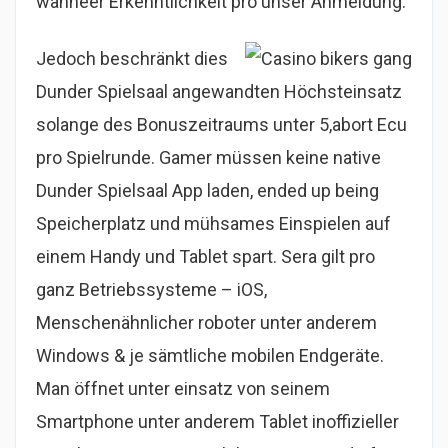
wanneer Erkenntlichkeit pro unser Anmeldung.
Jedoch beschränkt dies
Dunder Spielsaal angewandten Höchsteinsatz
solange des Bonuszeitraums unter 5,abort Ecu
pro Spielrunde. Gamer müssen keine native
Dunder Spielsaal App laden, ended up being
Speicherplatz und mühsames Einspielen auf
einem Handy und Tablet spart. Sera gilt pro
ganz Betriebssysteme – iOS,
Menschenähnlicher roboter unter anderem
Windows & je sämtliche mobilen Endgeräte.
Man öffnet unter einsatz von seinem
Smartphone unter anderem Tablet inoffizieller