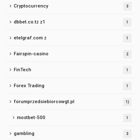
Cryptocurrency
3
dbbet.co.tz z1
1
etelgraf.com z
1
Fairspin-casino
2
FinTech
1
Forex Trading
1
forumprzedsiebiorcowgt.pl
1)
mostbet-500
1
gambling
3