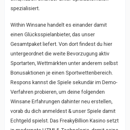
spezialisiert.
Within Winsane handelt es einander damit
einen Glücksspielanbieter, das unser
Gesamtpaket liefert. Von dort findest du hier
untergeordnet die weite Bevorzugung aktiv
Sportarten, Wettmärkten unter anderem selbst
Bonusaktionen je einen Sportwettenbereich.
Respons kannst die Spiele sekundär im Demo-
Verfahren probieren, um deine folgenden
Winsane Erfahrungen dahinter neu erstellen,
vorab du dich anmeldest & unser Spiele damit
Echtgeld spielst. Das FreakyBillion Kasino setzt