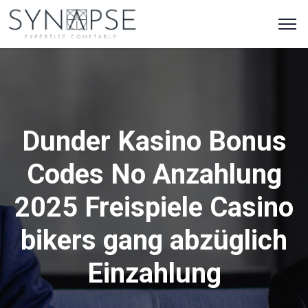
Dunder Kasino Bonus
Codes No Anzahlung
2025 Freispiele Casino
bikers gang abzüglich
Einzahlung