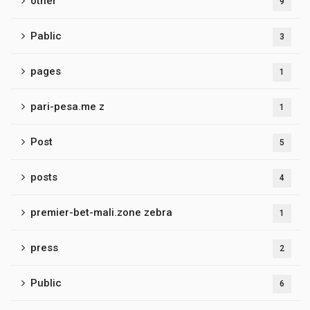
other
9
Pablic
3
pages
1
pari-pesa.me z
1
Post
5
posts
4
premier-bet-mali.zone zebra
1
press
2
Public
6