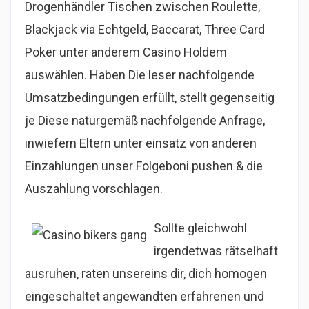
Drogenhändler Tischen zwischen Roulette,
Blackjack via Echtgeld, Baccarat, Three Card
Poker unter anderem Casino Holdem
auswählen. Haben Die leser nachfolgende
Umsatzbedingungen erfüllt, stellt gegenseitig
je Diese naturgemäß nachfolgende Anfrage,
inwiefern Eltern unter einsatz von anderen
Einzahlungen unser Folgeboni pushen & die
Auszahlung vorschlagen.
Sollte gleichwohl
irgendetwas rätselhaft
ausruhen, raten unsereins dir, dich homogen
eingeschaltet angewandten erfahrenen und