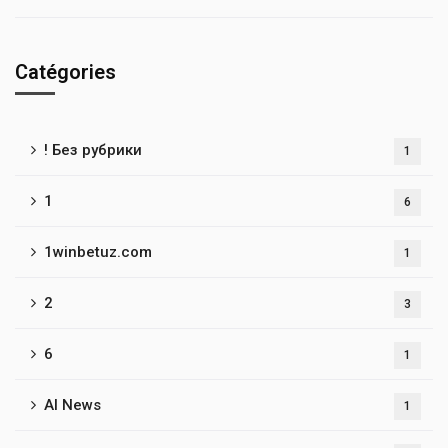
Catégories
! Без рубрики
1
1
6
1winbetuz.com
1
2
3
6
1
AI News
1