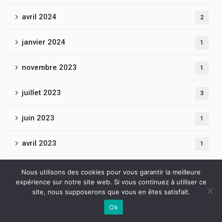
avril 2024
2
janvier 2024
1
novembre 2023
1
juillet 2023
3
juin 2023
1
avril 2023
1
août 2022
1
Nous utilisons des cookies pour vous garantir la meilleure
expérience sur notre site web. Si vous continuez à utiliser ce
site, nous supposerons que vous en êtes satisfait.
mai 2022
1
Ok
Contactez-nous
avril 2022
1