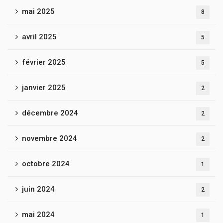
mai 2025
8
avril 2025
5
février 2025
5
janvier 2025
2
décembre 2024
2
novembre 2024
2
octobre 2024
1
juin 2024
2
mai 2024
1