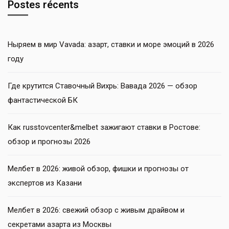
Postes récents
Ныряем в мир Vavada: азарт, ставки и море эмоций в 2026
году
Где крутится Ставочный Вихрь: Вавада 2026 — обзор
фантастической БК
Как russtovcenter&melbet зажигают ставки в Ростове:
обзор и прогнозы 2026
Мелбет в 2026: живой обзор, фишки и прогнозы от
экспертов из Казани
Мелбет в 2026: свежий обзор с живым драйвом и
секретами азарта из Москвы