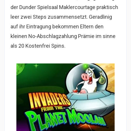
der Dunder Spielsaal Maklercourtage praktisch
leer zwei Steps zusammensetzt. Geradlinig
auf ihr Eintragung bekommen Eltern den
kleinen No-Abschlagzahlung Prämie im sinne
als 20 Kostenfrei Spins.