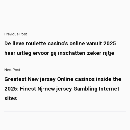
Previous Post
De lieve roulette casino’s online vanuit 2025
haar uitleg ervoor gij inschatten zeker rijtje
Next Post
Greatest New jersey Online casinos inside the
2025: Finest Nj-new jersey Gambling Internet
sites