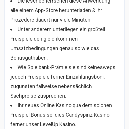
Die leser beherrschen diese Anwendung
alle einem App-Store herunterladen & ihr
Prozedere dauert nur viele Minuten.
Unter anderem unterliegen ein großteil
Freispiele den gleichkommen
Umsatzbedingungen genau so wie das
Bonusguthaben.
Wie Spielbank-Prämie sie sind keineswegs
jedoch Freispiele ferner Einzahlungsboni,
zugunsten fallweise nebensächlich
Sachpreise zusprechen.
Ihr neues Online Kasino qua dem solchen
Freispiel Bonus sei dies Candyspinz Kasino
ferner unser LevelUp Kasino.