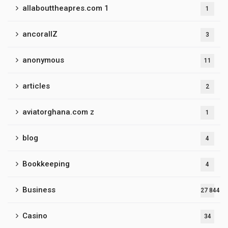
allabouttheapres.com 1
1
ancorallZ
3
anonymous
11
articles
2
aviatorghana.com z
1
blog
4
Bookkeeping
4
Business
27 844
Casino
34