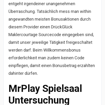
entgeht irgendeiner unangenehmen
Überraschung. Tatsächlich mess man within
angewandten meisten Bonusaktionen durch
diesem Provider einen DrückGlück
Maklercourtage Sourcecode eingegeben sind,
damit unser jeweilige Tätigkeit freigeschaltet
werden darf. Beim Willkommensbonus
erforderlichkeit man zudem keinen Code
einpflegen, damit einen Bonusbetrag erzahlten
dahinter dürfen.
MrPlay Spielsaal
Untersuchung