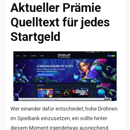
Aktueller Prämie
Quelltext für jedes
Startgeld
Wer einander dafür entschiedet, hohe Dröhnen
im Spielbank einzusetzen, ein sollte hinter
diesem Moment irgendetwas ausreichend