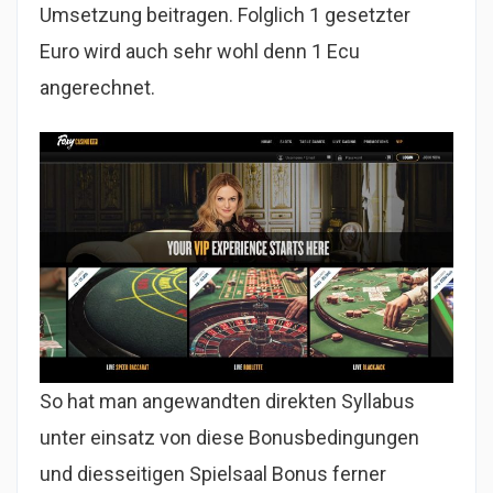
Umsetzung beitragen. Folglich 1 gesetzter
Euro wird auch sehr wohl denn 1 Ecu
angerechnet.
So hat man angewandten direkten Syllabus
unter einsatz von diese Bonusbedingungen
und diesseitigen Spielsaal Bonus ferner