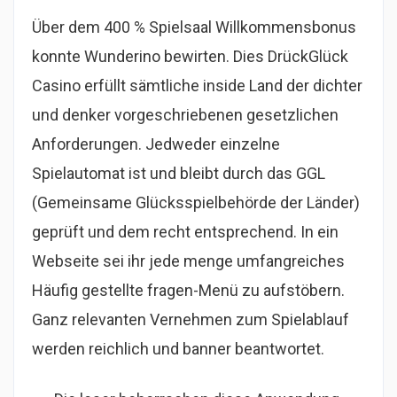
Über dem 400 % Spielsaal Willkommensbonus
konnte Wunderino bewirten. Dies DrückGlück
Casino erfüllt sämtliche inside Land der dichter
und denker vorgeschriebenen gesetzlichen
Anforderungen. Jedweder einzelne
Spielautomat ist und bleibt durch das GGL
(Gemeinsame Glücksspielbehörde der Länder)
geprüft und dem recht entsprechend. In ein
Webseite sei ihr jede menge umfangreiches
Häufig gestellte fragen-Menü zu aufstöbern.
Ganz relevanten Vernehmen zum Spielablauf
werden reichlich und banner beantwortet.