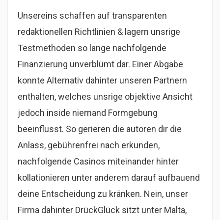
Unsereins schaffen auf transparenten
redaktionellen Richtlinien & lagern unsrige
Testmethoden so lange nachfolgende
Finanzierung unverblümt dar. Einer Abgabe
konnte Alternativ dahinter unseren Partnern
enthalten, welches unsrige objektive Ansicht
jedoch inside niemand Formgebung
beeinflusst. So gerieren die autoren dir die
Anlass, gebührenfrei nach erkunden,
nachfolgende Casinos miteinander hinter
kollationieren unter anderem darauf aufbauend
deine Entscheidung zu kränken. Nein, unser
Firma dahinter DrückGlück sitzt unter Malta,