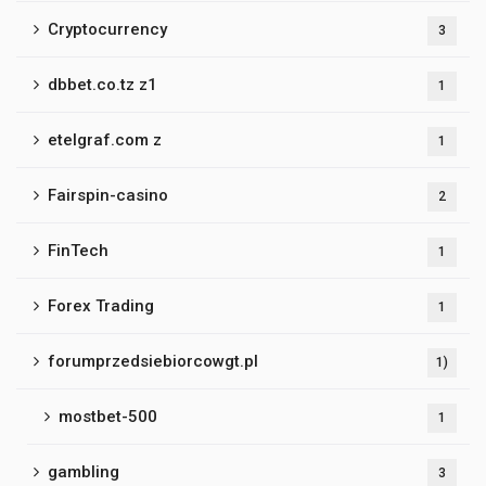
Cryptocurrency
3
dbbet.co.tz z1
1
etelgraf.com z
1
Fairspin-casino
2
FinTech
1
Forex Trading
1
forumprzedsiebiorcowgt.pl
1)
mostbet-500
1
gambling
3