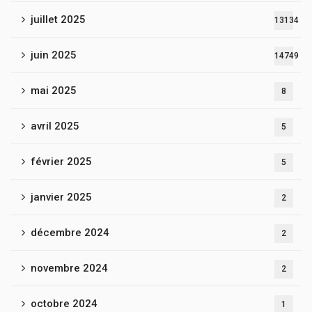
juillet 2025
13134
juin 2025
14749
mai 2025
8
avril 2025
5
février 2025
5
janvier 2025
2
décembre 2024
2
novembre 2024
2
octobre 2024
1