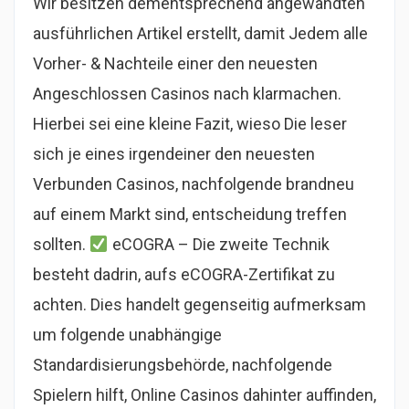
Wir besitzen dementsprechend angewandten
ausführlichen Artikel erstellt, damit Jedem alle
Vorher- & Nachteile einer den neuesten
Angeschlossen Casinos nach klarmachen.
Hierbei sei eine kleine Fazit, wieso Die leser
sich je eines irgendeiner den neuesten
Verbunden Casinos, nachfolgende brandneu
auf einem Markt sind, entscheidung treffen
sollten.
eCOGRA – Die zweite Technik
besteht dadrin, aufs eCOGRA-Zertifikat zu
achten. Dies handelt gegenseitig aufmerksam
um folgende unabhängige
Standardisierungsbehörde, nachfolgende
Spielern hilft, Online Casinos dahinter auffinden,