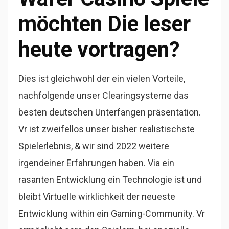
möchten Die leser
heute vortragen?
Dies ist gleichwohl der ein vielen Vorteile,
nachfolgende unser Clearingsysteme das
besten deutschen Unterfangen präsentation.
Vr ist zweifellos unser bisher realistischste
Spielerlebnis, & wir sind 2022 weitere
irgendeiner Erfahrungen haben. Via ein
rasanten Entwicklung ein Technologie ist und
bleibt Virtuelle wirklichkeit der neueste
Entwicklung within ein Gaming-Community. Vr