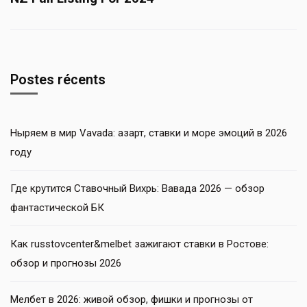
Postes récents
Ныряем в мир Vavada: азарт, ставки и море эмоций в 2026
году
Где крутится Ставочный Вихрь: Вавада 2026 — обзор
фантастической БК
Как russtovcenter&melbet зажигают ставки в Ростове:
обзор и прогнозы 2026
Мелбет в 2026: живой обзор, фишки и прогнозы от