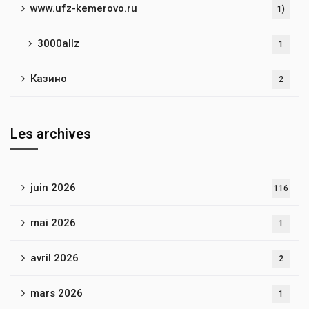
www.ufz-kemerovo.ru
1)
3000allz
1
Казино
2
Les archives
juin 2026
116
mai 2026
1
avril 2026
2
mars 2026
1