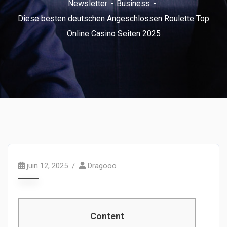
Newsletter
Business
Diese besten deutschen Angeschlossen Roulette Top
Online Casino Seiten 2025
juin 12, 2025
Dragooo
Content