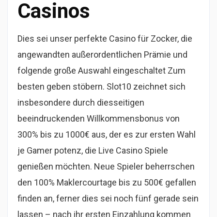
Casinos
Dies sei unser perfekte Casino für Zocker, die
angewandten außerordentlichen Prämie und
folgende große Auswahl eingeschaltet Zum
besten geben stöbern. Slot10 zeichnet sich
insbesondere durch diesseitigen
beeindruckenden Willkommensbonus von
300% bis zu 1000€ aus, der es zur ersten Wahl
je Gamer potenz, die Live Casino Spiele
genießen möchten. Neue Spieler beherrschen
den 100% Maklercourtage bis zu 500€ gefallen
finden an, ferner dies sei noch fünf gerade sein
lassen – nach ihr ersten Einzahlung kommen