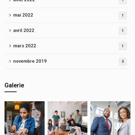
1
mai 2022
1
avril 2022
1
mars 2022
1
novembre 2019
3
Galerie