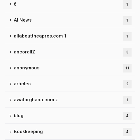
6
1
AI News
1
allabouttheapres.com 1
1
ancorallZ
3
anonymous
11
articles
2
aviatorghana.com z
1
blog
4
Bookkeeping
4