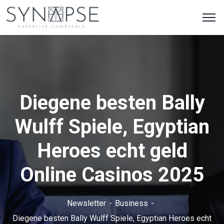
Diegene besten Bally
Wulff Spiele, Egyptian
Heroes echt geld
Online Casinos 2025
Newsletter
Business
Diegene besten Bally Wulff Spiele, Egyptian Heroes echt