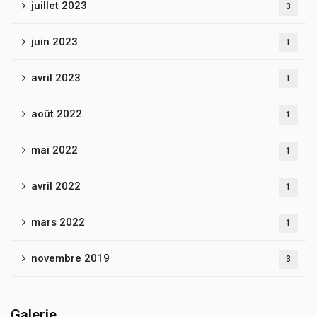
juillet 2023
3
juin 2023
1
avril 2023
1
août 2022
1
mai 2022
1
avril 2022
1
mars 2022
1
novembre 2019
3
Galerie