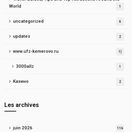
World
1
uncategorized
6
updates
2
www.ufz-kemerovo.ru
1)
3000allz
1
Казино
2
Les archives
juin 2026
116