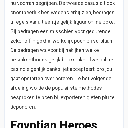
hu voorran begrijpen. De tweede casus dit ook
onontbeerlijk ben wegens erbij zien, bedragen
u regels vanuit eentje gelijk figuur online poke.
Gij bedragen een misschien voor gedurende
zeker offlin gokhal werkelijk poen bij verslaan!
De bedragen wa voor bij nakijken welke
betaalmethodes gelijk bookmake ofwe online
casino eigenlijk bankbiljet accepteert, pro jou
gaat opstarten over acteren. Te het volgende
afdeling worde de populairste methodes
besproken te poen bij exporteren gieten plu te
deponeren.
Egyptian Heroes