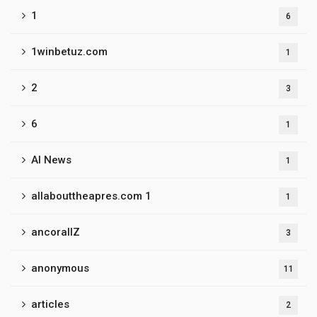
1
6
1winbetuz.com
1
2
3
6
1
AI News
1
allabouttheapres.com 1
1
ancorallZ
3
anonymous
11
articles
2