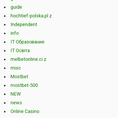
guide
hochtief-polska.pl z
Independent
info
IT Образование
IT Освіта
melbetonline.ci z
misc
Mostbet
mostbet-500
NEW
news
Online Casino