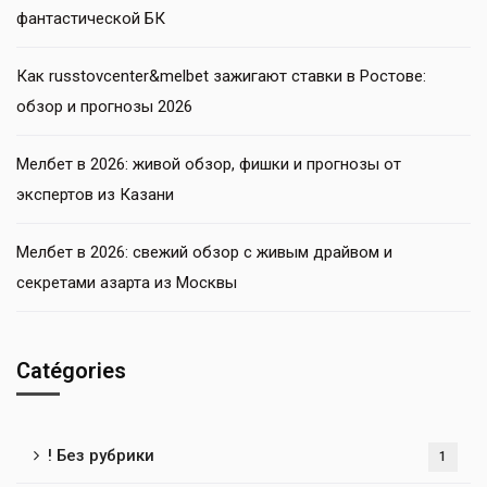
фантастической БК
Как russtovcenter&melbet зажигают ставки в Ростове:
обзор и прогнозы 2026
Мелбет в 2026: живой обзор, фишки и прогнозы от
экспертов из Казани
Мелбет в 2026: свежий обзор с живым драйвом и
секретами азарта из Москвы
Catégories
! Без рубрики
1