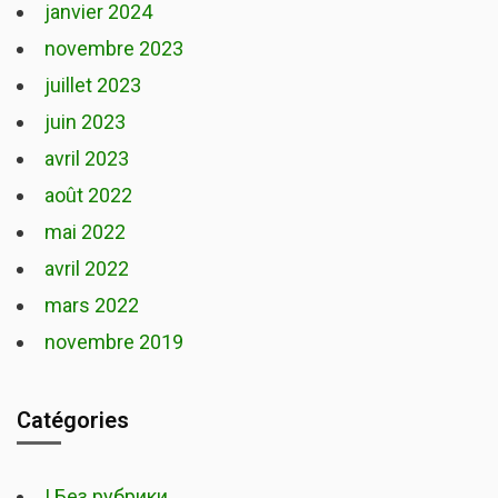
janvier 2024
novembre 2023
juillet 2023
juin 2023
avril 2023
août 2022
mai 2022
avril 2022
mars 2022
novembre 2019
Catégories
! Без рубрики