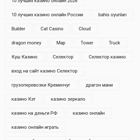
10 лучших казино онлайн 2026
10 лучших казино онлайн России
bahis oyunları
Builder
Cat Casino
Cloud
dragon money
Map
Tower
Truck
Куш Казино
Селектор
Селектор казино
вход на сайт казино Селектор
грузоперевозки Кременчуг
драгон мани
казино Кэт
казино зеркало
казино на деньги РФ
казино онлайн
казино онлайн играть