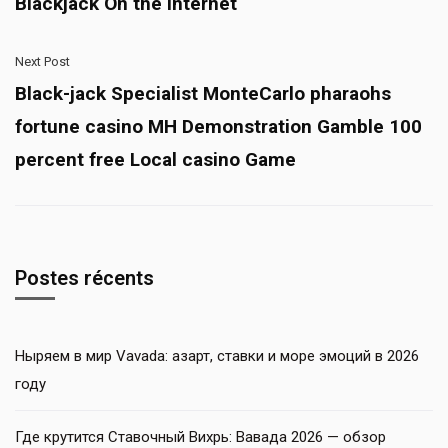
Blackjack On the internet
Next Post
Black-jack Specialist MonteCarlo pharaohs
fortune casino MH Demonstration Gamble 100
percent free Local casino Game
Postes récents
Ныряем в мир Vavada: азарт, ставки и море эмоций в 2026
году
Где крутится Ставочный Вихрь: Вавада 2026 — обзор