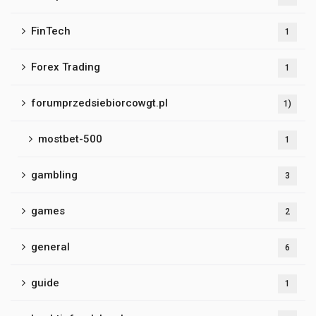
FinTech
1
Forex Trading
1
forumprzedsiebiorcowgt.pl
1)
mostbet-500
1
gambling
3
games
2
general
6
guide
1