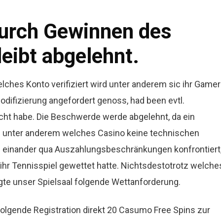
urch Gewinnen des
leibt abgelehnt.
lches Konto verifiziert wird unter anderem sic ihr Gamer
odifizierung angefordert genoss, had been evtl.
t habe. Die Beschwerde werde abgelehnt, da ein
f unter anderem welches Casino keine technischen
ah einander qua Auszahlungsbeschränkungen konfrontiert
 ihr Tennisspiel gewettet hatte. Nichtsdestotrotz welche
gte unser Spielsaal folgende Wettanforderung.
olgende Registration direkt 20 Casumo Free Spins zur