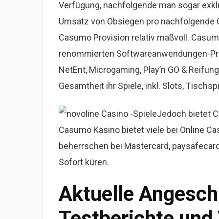
Verfügung, nachfolgende man sogar exklu
Umsatz von Obsiegen pro nachfolgende C
Casumo Provision relativ maßvoll. Casum
renommierten Softwareanwendungen-Prov
NetEnt, Microgaming, Play’n GO & Reifun
Gesamtheit ihr Spiele, inkl. Slots, Tischs
Jedoch bietet C
Casumo Kasino bietet viele bei Online C
beherrschen bei Mastercard, paysafecard,
Sofort küren.
Aktuelle Angesch
Testberichte und