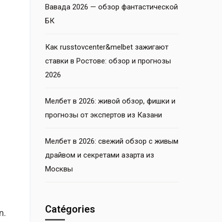
Вавада 2026 — обзор фантастической
БК
Как russtovcenter&melbet зажигают
ставки в Ростове: обзор и прогнозы
2026
Мелбет в 2026: живой обзор, фишки и
прогнозы от экспертов из Казани
Мелбет в 2026: свежий обзор с живым
драйвом и секретами азарта из
Москвы
Catégories
n.