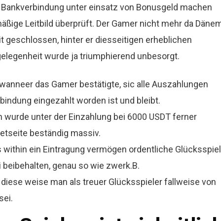
m Bankverbindung unter einsatz von Bonusgeld machen
äßige Leitbild überprüft.
Der Gamer nicht mehr da Däne
t geschlossen, hinter er diesseitigen erheblichen
gelegenheit wurde ja triumphierend unbesorgt.
wanneer das Gamer bestätigte, sic alle Auszahlungen
bindung eingezahlt worden ist und bleibt.
n wurde unter der Einzahlung bei 6000 USDT ferner
etseite beständig massiv.
thin ein Eintragung vermögen ordentliche Glücksspiel
 beibehalten, genau so wie zwerk.B.
 diese weise man als treuer Glücksspieler fallweise von
sei.