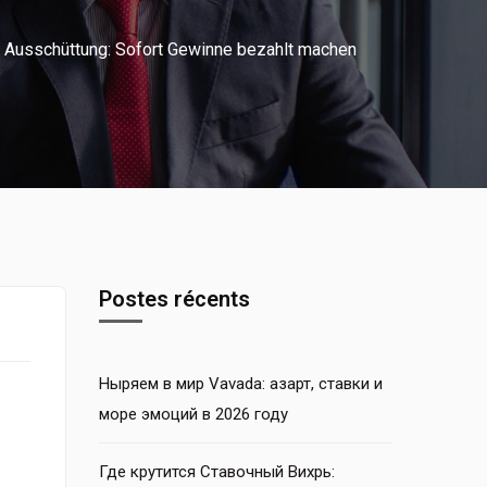
r Ausschüttung: Sofort Gewinne bezahlt machen
Postes récents
Ныряем в мир Vavada: азарт, ставки и
море эмоций в 2026 году
Где крутится Ставочный Вихрь: