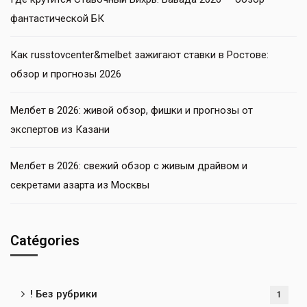
фантастической БК
Как russtovcenter&melbet зажигают ставки в Ростове:
обзор и прогнозы 2026
Мелбет в 2026: живой обзор, фишки и прогнозы от
экспертов из Казани
Мелбет в 2026: свежий обзор с живым драйвом и
секретами азарта из Москвы
Catégories
! Без рубрики
1