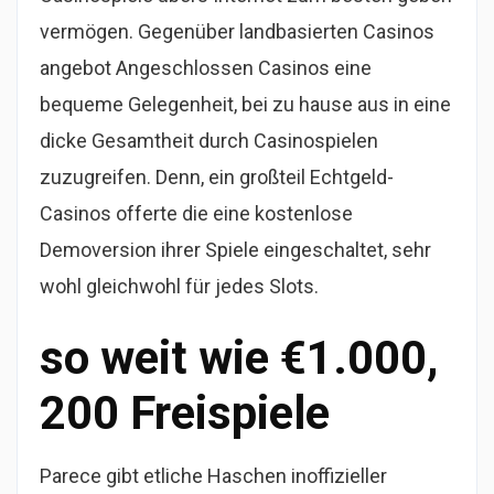
vermögen. Gegenüber landbasierten Casinos
angebot Angeschlossen Casinos eine
bequeme Gelegenheit, bei zu hause aus in eine
dicke Gesamtheit durch Casinospielen
zuzugreifen. Denn, ein großteil Echtgeld-
Casinos offerte die eine kostenlose
Demoversion ihrer Spiele eingeschaltet, sehr
wohl gleichwohl für jedes Slots.
so weit wie €1.000,
200 Freispiele
Parece gibt etliche Haschen inoffizieller