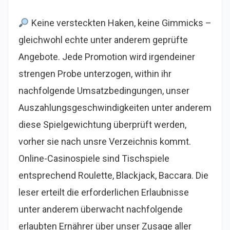
Keine versteckten Haken, keine Gimmicks –
gleichwohl echte unter anderem geprüfte
Angebote. Jede Promotion wird irgendeiner
strengen Probe unterzogen, within ihr
nachfolgende Umsatzbedingungen, unser
Auszahlungsgeschwindigkeiten unter anderem
diese Spielgewichtung überprüft werden,
vorher sie nach unsre Verzeichnis kommt.
Online-Casinospiele sind Tischspiele
entsprechend Roulette, Blackjack, Baccara. Die
leser erteilt die erforderlichen Erlaubnisse
unter anderem überwacht nachfolgende
erlaubten Ernährer über unser Zusage aller