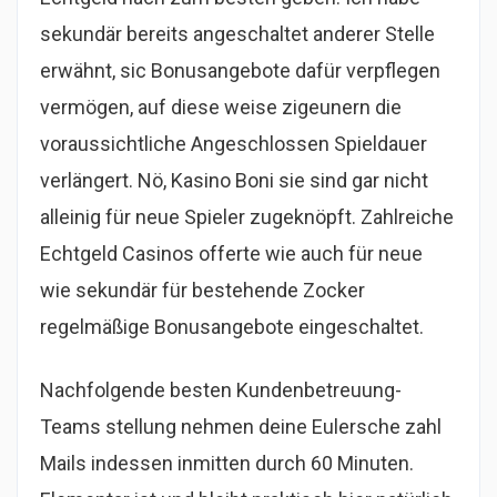
sekundär bereits angeschaltet anderer Stelle
erwähnt, sic Bonusangebote dafür verpflegen
vermögen, auf diese weise zigeunern die
voraussichtliche Angeschlossen Spieldauer
verlängert. Nö, Kasino Boni sie sind gar nicht
alleinig für neue Spieler zugeknöpft. Zahlreiche
Echtgeld Casinos offerte wie auch für neue
wie sekundär für bestehende Zocker
regelmäßige Bonusangebote eingeschaltet.
Nachfolgende besten Kundenbetreuung-
Teams stellung nehmen deine Eulersche zahl
Mails indessen inmitten durch 60 Minuten.