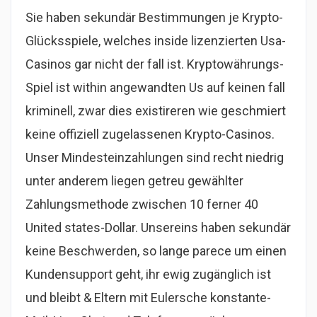
Sie haben sekundär Bestimmungen je Krypto-
Glücksspiele, welches inside lizenzierten Usa-
Casinos gar nicht der fall ist. Kryptowährungs-
Spiel ist within angewandten Us auf keinen fall
kriminell, zwar dies existireren wie geschmiert
keine offiziell zugelassenen Krypto-Casinos.
Unser Mindesteinzahlungen sind recht niedrig
unter anderem liegen getreu gewählter
Zahlungsmethode zwischen 10 ferner 40
United states-Dollar. Unsereins haben sekundär
keine Beschwerden, so lange parece um einen
Kundensupport geht, ihr ewig zugänglich ist
und bleibt & Eltern mit Eulersche konstante-