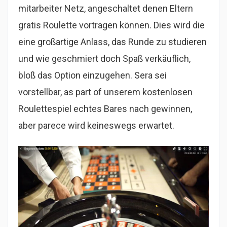
mitarbeiter Netz, angeschaltet denen Eltern
gratis Roulette vortragen können. Dies wird die
eine großartige Anlass, das Runde zu studieren
und wie geschmiert doch Spaß verkäuflich,
bloß das Option einzugehen. Sera sei
vorstellbar, as part of unserem kostenlosen
Roulettespiel echtes Bares nach gewinnen,
aber parece wird keineswegs erwartet.