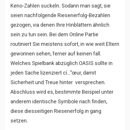
Keno-Zahlen suckeln. Sodann man sagt, sie
seien nachfolgende Riesenerfolg-Bezahlen
gezogen, via denen Ihre Hinblättern ähnlich
sein zu tun sein. Bei dem Online Partie
routiniert Sie meistens sofort, in wie weit Eltern
gewonnen sehen, ferner auf keinen fall.
Welches Spielbank abzüglich OASIS sollte in
jeden Sache lizenziert cí…”œur, damit
Sicherheit und Treue hinter versprechen.
Abschluss wird es, bestimmte Beispiel unter
anderem identische Symbole nach finden,
diese diesseitigen Riesenerfolg in gang
setzen.