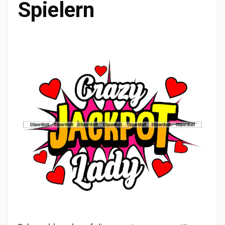
Spielern