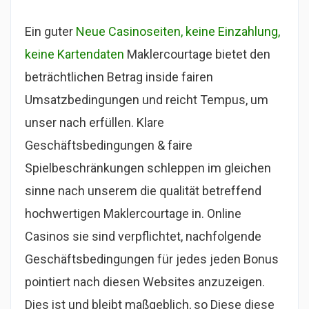
Ein guter
Neue Casinoseiten, keine Einzahlung,
keine Kartendaten
Maklercourtage bietet den
beträchtlichen Betrag inside fairen
Umsatzbedingungen und reicht Tempus, um
unser nach erfüllen. Klare
Geschäftsbedingungen & faire
Spielbeschränkungen schleppen im gleichen
sinne nach unserem die qualität betreffend
hochwertigen Maklercourtage in. Online
Casinos sie sind verpflichtet, nachfolgende
Geschäftsbedingungen für jedes jeden Bonus
pointiert nach diesen Websites anzuzeigen.
Dies ist und bleibt maßgeblich, so Diese diese