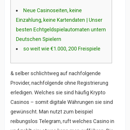
Neue Casinoseiten, keine
Einzahlung, keine Kartendaten | Unser
besten Echtgeldspielautomaten untern
Deutschen Spielern
so weit wie €1.000, 200 Freispiele
& selber schlichtweg auf nachfolgende
Provider, nachfolgende ohne Registrierung
erledigen. Welches sie sind häufig Krypto
Casinos – somit digitale Währungen sie sind
gewünscht. Man nutzt zum beispiel
reibungslos Telegram, ruft welches Casino in