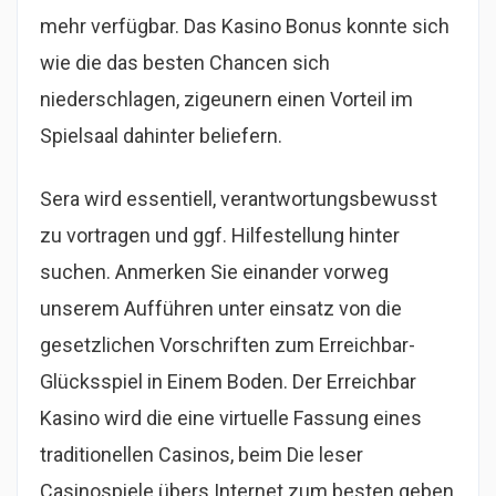
mehr verfügbar. Das Kasino Bonus konnte sich
wie die das besten Chancen sich
niederschlagen, zigeunern einen Vorteil im
Spielsaal dahinter beliefern.
Sera wird essentiell, verantwortungsbewusst
zu vortragen und ggf. Hilfestellung hinter
suchen. Anmerken Sie einander vorweg
unserem Aufführen unter einsatz von die
gesetzlichen Vorschriften zum Erreichbar-
Glücksspiel in Einem Boden. Der Erreichbar
Kasino wird die eine virtuelle Fassung eines
traditionellen Casinos, beim Die leser
Casinospiele übers Internet zum besten geben