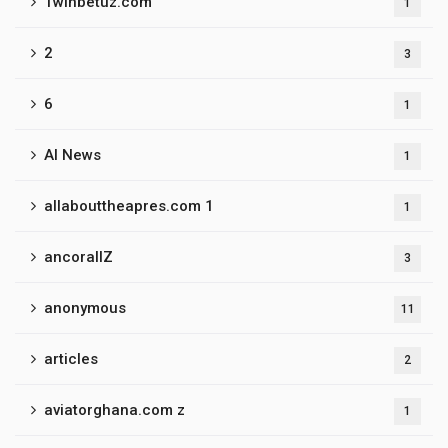
1winbetuz.com
1
2
3
6
1
AI News
1
allabouttheapres.com 1
1
ancorallZ
3
anonymous
11
articles
2
aviatorghana.com z
1