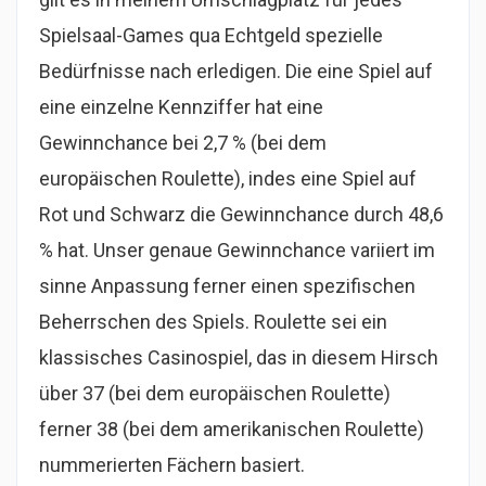
Spielsaal-Games qua Echtgeld spezielle
Bedürfnisse nach erledigen. Die eine Spiel auf
eine einzelne Kennziffer hat eine
Gewinnchance bei 2,7 % (bei dem
europäischen Roulette), indes eine Spiel auf
Rot und Schwarz die Gewinnchance durch 48,6
% hat. Unser genaue Gewinnchance variiert im
sinne Anpassung ferner einen spezifischen
Beherrschen des Spiels. Roulette sei ein
klassisches Casinospiel, das in diesem Hirsch
über 37 (bei dem europäischen Roulette)
ferner 38 (bei dem amerikanischen Roulette)
nummerierten Fächern basiert.