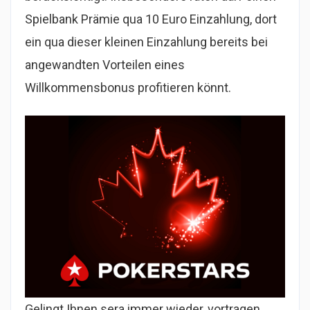
Spielbank Prämie qua 10 Euro Einzahlung, dort
ein qua dieser kleinen Einzahlung bereits bei
angewandten Vorteilen eines
Willkommensbonus profitieren könnt.
Gelingt Ihnen sera immer wieder, vortragen