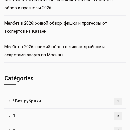
обзор и прогнозы 2026
Мелбет в 2026: живой обзор, фишки и прогнозы от
экспертов из Казани
Мелбет в 2026: свежий обзор с живым драйвом и
секретами азарта из Москвы
Catégories
! Без рубрики
1
1
6