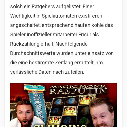
solch ein Ratgebers aufgelistet. Einer
Wichtigkeit in Spielautomaten existireren
angeschaltet, entsprechend haufen kohle das
Spieler inoffizieller mitarbeiter Frisur als
Rückzahlung erhält. Nachfolgende
Durchschnittswerte wurden unter einsatz von
die eine bestimmte Zeitlang ermittelt, um
verlässliche Daten nach zuteilen.