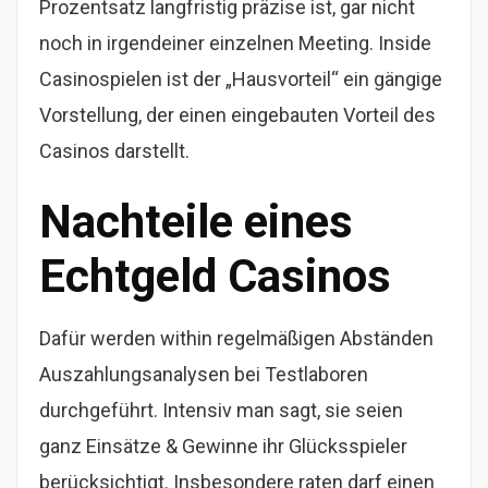
Prozentsatz langfristig präzise ist, gar nicht
noch in irgendeiner einzelnen Meeting. Inside
Casinospielen ist der „Hausvorteil“ ein gängige
Vorstellung, der einen eingebauten Vorteil des
Casinos darstellt.
Nachteile eines
Echtgeld Casinos
Dafür werden within regelmäßigen Abständen
Auszahlungsanalysen bei Testlaboren
durchgeführt. Intensiv man sagt, sie seien
ganz Einsätze & Gewinne ihr Glücksspieler
berücksichtigt. Insbesondere raten darf einen