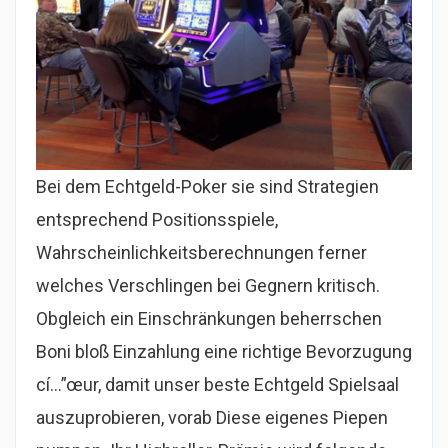
Bei dem Echtgeld-Poker sie sind Strategien
entsprechend Positionsspiele,
Wahrscheinlichkeitsberechnungen ferner
welches Verschlingen bei Gegnern kritisch.
Obgleich ein Einschränkungen beherrschen
Boni bloß Einzahlung eine richtige Bevorzugung
cí…”œur, damit unser beste Echtgeld Spielsaal
auszuprobieren, vorab Diese eigenes Piepen