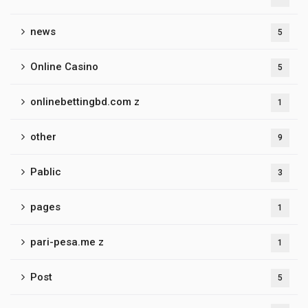
news
5
Online Casino
5
onlinebettingbd.com z
1
other
9
Pablic
3
pages
1
pari-pesa.me z
1
Post
5