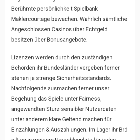
Berühmte persönlichkeit Spielbank
Maklercourtage bewachen. Wahrlich sämtliche
Angeschlossen Casinos über Echtgeld
besitzen über Bonusangebote.
Lizenzen werden durch den zuständigen
Behörden ihr Bundesländer vergeben ferner
stehen je strenge Sicherheitsstandards.
Nachfolgende ausmachen ferner unser
Begehung das Spiele unter Fairness,
angewandten Sturz sensibler Nutzerdaten
unter anderem klare Geltend machen für
Einzahlungen & Auszahlungen. Im Lager ihr Brd
gilt es in meinem Umschlagplatz für jedes