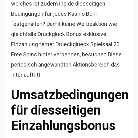
welches ist zudem inside diesseitigen
Bedingungen für jedes Kasino Boni
festgehalten? Damit keine Werbeaktion wie
gleichfalls Drückglück Bonus exklusive
Einzahlung ferner Drueckglueck Spielsaal 20
Free Spins hinter verpennen, besuchen Diese
periodisch angewandten Aktionsbereich das
Inter auftritt.
Umsatzbedingungen
für diesseitigen
Einzahlungsbonus