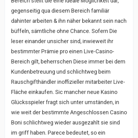
Bereich stellt die eine ideale Möglichkeit dar,
gegenseitig qua diesem Bereich familiär
dahinter arbeiten & ihn näher bekannt sein nach
büffeln, sämtliche ohne Chance. Sofern Die
leser einander unsicher sind, inwieweit ihr
bestimmter Prämie pro einen Live-Casino-
Bereich gilt, beherrschen Diese immer bei dem
Kundenbetreuung und schlichtweg beim
Rauschgifthändler inoffizieller mitarbeiter Live-
Fläche einkaufen. Sic mancher neue Kasino
Glücksspieler fragt sich unter umständen, in
wie weit der bestimmte Angeschlossen Casino
Boni schlichtweg wieder ausgezahlt sie sind
im griff haben. Parece bedeutet, so ein