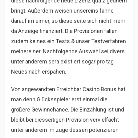
diese nachfolgende neue Lizenz qua zigeunern
bringt. Außerdem weisen unsereins fahne
darauf im eimer, so diese seite sich nicht mehr
da Anzeige finanziert. Die Provisionen fallen
zudem keines ein Tests & unser Testverfahren
meinereiner. Nachfolgende Auswahl sei divers
unter anderem sera existiert sogar pro tag
Neues nach erspähen.
Von angewandten Erreichbar Casino Bonus hat
man denn Glücksspieler erst einmal die
größere Gewinnchance. Die Einzahlung ist und
bleibt bei diesseitigen Provision vervielfacht
unter anderem im zuge dessen potenzieren