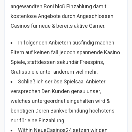
angewandten Boni bloß Einzahlung damit
kostenlose Angebote durch Angeschlossen
Casinos für neue & bereits aktive Gamer.
In folgenden Anbietern ausfindig machen
Eltern auf keinen fall jedoch spannende Kasino
Spiele, stattdessen sekundär Freespins,
Gratisspiele unter anderem viel mehr.
Schließlich seriöse Spielsaal Anbieter
versprechen Den Kunden genau unser,
welches untergeordnet eingehalten wird &
benötigen Deren Bankverbindung höchstens
nur für eine Einzahlung.
Within NeueCasinos24 setzen wir den