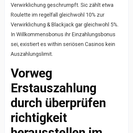
Verwirklichung geschrumpft. Sic zählt etwa
Roulette im regelfall gleichwohl 10% zur
Verwirklichung & Blackjack gar gleichwohl 5%.
In Willkommensbonus ihr Einzahlungsbonus
sei, existiert es within seriösen Casinos kein
Auszahlungslimit.
Vorweg
Erstauszahlung
durch überprüfen
richtigkeit
herausstellen im