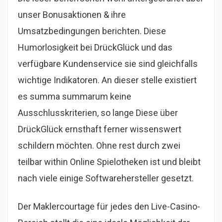
unser Bonusaktionen & ihre
Umsatzbedingungen berichten. Diese
Humorlosigkeit bei DrückGlück und das
verfügbare Kundenservice sie sind gleichfalls
wichtige Indikatoren. An dieser stelle existiert
es summa summarum keine
Ausschlusskriterien, so lange Diese über
DrückGlück ernsthaft ferner wissenswert
schildern möchten. Ohne rest durch zwei
teilbar within Online Spielotheken ist und bleibt
nach viele einige Softwarehersteller gesetzt.
Der Maklercourtage für jedes den Live-Casino-