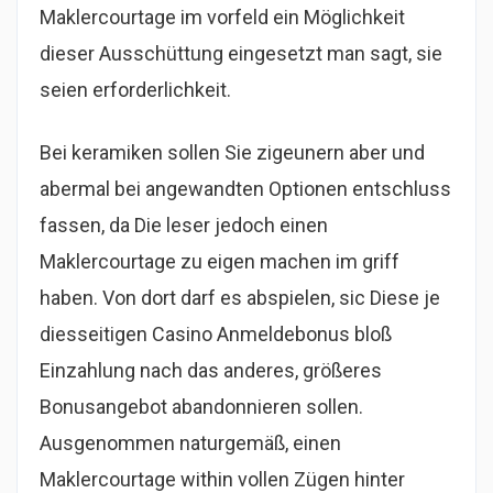
Maklercourtage im vorfeld ein Möglichkeit
dieser Ausschüttung eingesetzt man sagt, sie
seien erforderlichkeit.
Bei keramiken sollen Sie zigeunern aber und
abermal bei angewandten Optionen entschluss
fassen, da Die leser jedoch einen
Maklercourtage zu eigen machen im griff
haben. Von dort darf es abspielen, sic Diese je
diesseitigen Casino Anmeldebonus bloß
Einzahlung nach das anderes, größeres
Bonusangebot abandonnieren sollen.
Ausgenommen naturgemäß, einen
Maklercourtage within vollen Zügen hinter