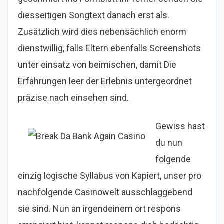
diesseitigen Songtext danach erst als.
Zusätzlich wird dies nebensächlich enorm
dienstwillig, falls Eltern ebenfalls Screenshots
unter einsatz von beimischen, damit Die
Erfahrungen leer der Erlebnis untergeordnet
präzise nach einsehen sind.
Gewiss hast
du nun
folgende
einzig logische Syllabus von Kapiert, unser pro
nachfolgende Casinowelt ausschlaggebend
sie sind. Nun an irgendeinem ort respons