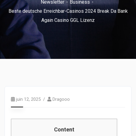
Newsletter
Business
Beste deutsche Erreichbar-Casinos 2024 Break Da Bank
Again Casino GGL Lizenz
juin 12, 2025
Dragooo
Content