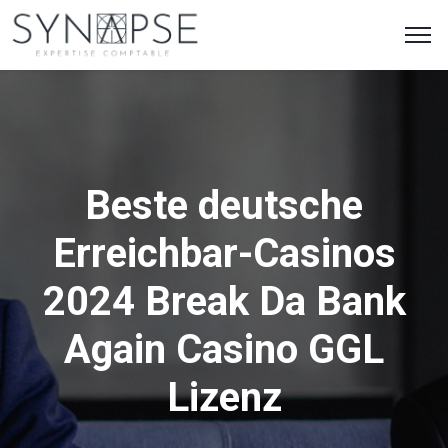
Beste deutsche
Erreichbar-Casinos
2024 Break Da Bank
Again Casino GGL
Lizenz