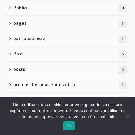
Pablic
3
pages
1
pari-pesa.me z
1
Post
5
posts
4
premier-bet-mali.zone zebra
1
press
2
Nous utilisons des cookies pour vous garantir la meilleure
expérience sur notre site web. Si vous continuez à utiliser ce
Public
6
site, nous supposerons que vous en êtes satisfait.
Ok
reviews
Contactez-nous
6