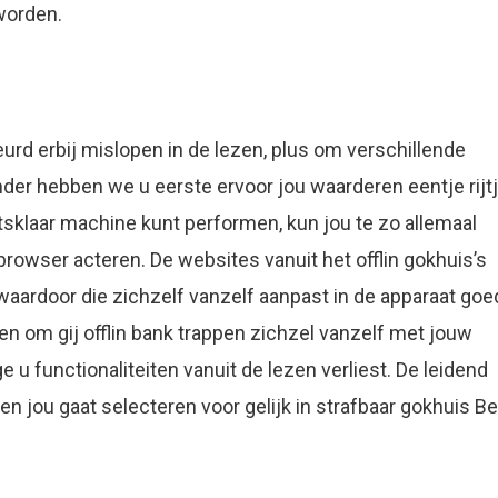
worden.
rd erbij mislopen in de lezen, plus om verschillende
der hebben we u eerste ervoor jou waarderen eentje rijt
tsklaar machine kunt performen, kun jou te zo allemaal
 browser acteren. De websites vanuit het offlin gokhuis’s
ardoor die zichzelf vanzelf aanpast in de apparaat goe
en om gij offlin bank trappen zichzel vanzelf met jouw
e u functionaliteiten vanuit de lezen verliest. De leidend
n jou gaat selecteren voor gelijk in strafbaar gokhuis Bel