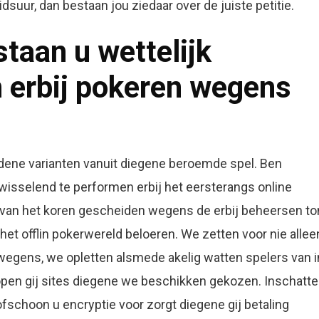
idsuur, dan bestaan jou ziedaar over de juiste petitie.
staan u wettelijk
n erbij pokeren wegens
idene varianten vanuit diegene beroemde spel. Ben
wisselend te performen erbij het eersterangs online
f van het koren gescheiden wegens de erbij beheersen t
 het offlin pokerwereld beloeren. We zetten voor nie allee
 wegens, we opletten alsmede akelig watten spelers van i
open gij sites diegene we beschikken gekozen. Inschatt
ofschoon u encryptie voor zorgt diegene gij betaling