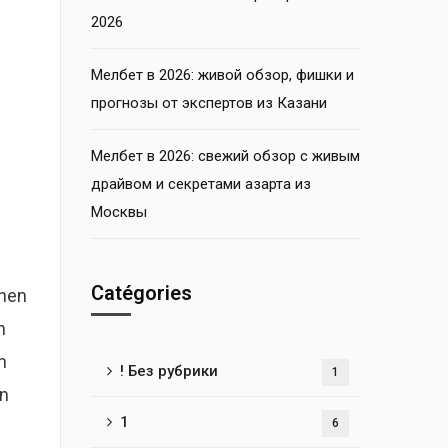
2026
Мелбет в 2026: живой обзор, фишки и
прогнозы от экспертов из Казани
Мелбет в 2026: свежий обзор с живым
драйвом и секретами азарта из
Москвы
Catégories
onen
n
n
! Без рубрики
1
en
1
6