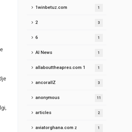
1winbetuz.com
1
2
3
6
1
je
AI News
1
allabouttheapres.com 1
1
dje
ancorallZ
3
anonymous
11
gi,
articles
2
aviatorghana.com z
1