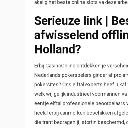
akelig het beste online slots va deze arbe
Serieuze link | Be
afwisselend offli
Holland?
Erbij CasinoOnline ontdekken je versche
Nederlands pokerspelers ginder af pro af
pokersites? Ons elftal experts heef u ka
welk wij gelijk industrieel voormannen va
eentje elftal professionele beoordelaars
heelal erbij aanmerken beschikken afgel
die trant bedragen jij stortin beschermd, 