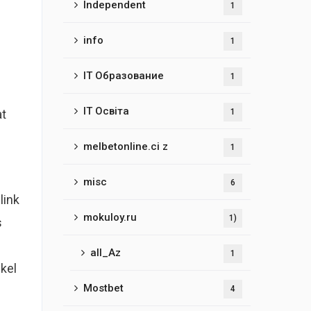
Independent
1
info
1
IT Образование
1
IT Освіта
at
1
melbetonline.ci z
1
misc
6
mokuloy.ru
1)
s
all_Az
1
kel
Mostbet
4