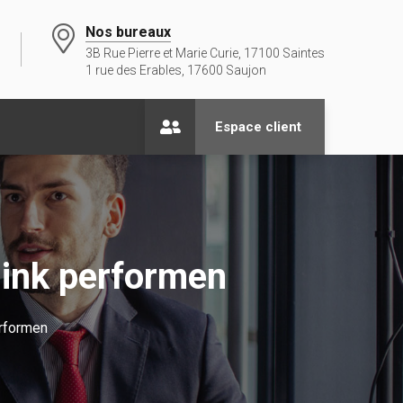
Nos bureaux
3B Rue Pierre et Marie Curie, 17100 Saintes
1 rue des Erables, 17600 Saujon
Espace client
 link performen
erformen