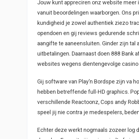
Jouw kunt appreciren onz website meer i
vanuit beoordelingen waarborgen. Ons pri
kundigheid je zowel authentiek ziezo trac
opendoen en gij reviews gedurende schri
aangifte te aaneensluiten. Ginder zijn tal
uitbetalingen. Daarnaast doen 888 Bank a
websites wegens dientengevolge casino s
Gij software van Play’n Bordspe zijn va h
hebben betreffende full-HD graphics. Pop
verschillende Reactoonz, Cops andy Rob
speel jij nie contra je medespelers, be
Echter deze werkt nogmaals zozeer log d