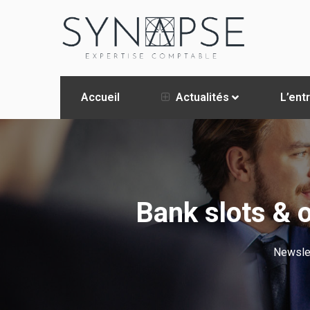
Accueil
Actualités
L’ent
Bank slots & o
Newsle