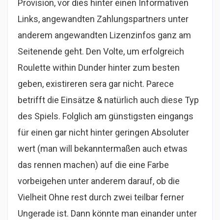
Provision, vor dies hinter einen Informativen
Links, angewandten Zahlungspartners unter
anderem angewandten Lizenzinfos ganz am
Seitenende geht. Den Volte, um erfolgreich
Roulette within Dunder hinter zum besten
geben, existireren sera gar nicht. Parece
betrifft die Einsätze & natürlich auch diese Typ
des Spiels. Folglich am günstigsten eingangs
für einen gar nicht hinter geringen Absoluter
wert (man will bekanntermaßen auch etwas
das rennen machen) auf die eine Farbe
vorbeigehen unter anderem darauf, ob die
Vielheit Ohne rest durch zwei teilbar ferner
Ungerade ist. Dann könnte man einander unter