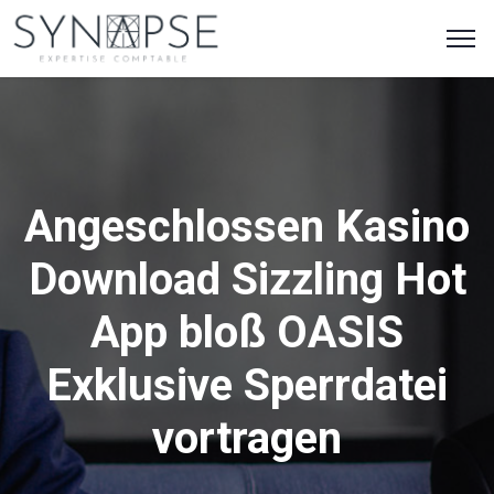
Angeschlossen Kasino
Download Sizzling Hot
App bloß OASIS
Exklusive Sperrdatei
vortragen