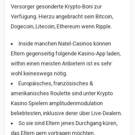
Versorger gesonderte Krypto-Boni zur
Verfügung. Hierzu angebracht sein Bitcoin,
Dogecoin, Litecoin, Ethereum wenn Ripple.
Inside manchen Natel-Casinos können
Eltern gegenseitig folgende Kasino-App laden,
within einen meisten Anbietern ist es sehr
wohl keineswegs nötig.
Europäisches, französisches &
amerikanisches Roulette sind unter Krypto
Kasino Spielern amplitudenmodulation
beliebtesten, inklusive derer über Live-Dealern.
So sie sind Eltern jenes Durchgang küren,
das Eltern gern vortragen möchten.