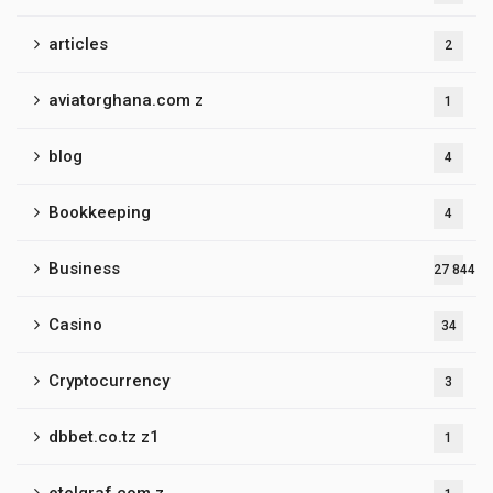
articles
2
aviatorghana.com z
1
blog
4
Bookkeeping
4
Business
27 844
Casino
34
Cryptocurrency
3
dbbet.co.tz z1
1
etelgraf.com z