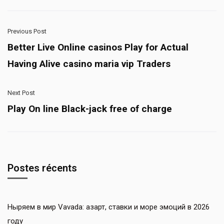
Previous Post
Better Live Online casinos Play for Actual
Having Alive casino maria vip Traders
Next Post
Play On line Black-jack free of charge
Postes récents
Ныряем в мир Vavada: азарт, ставки и море эмоций в 2026
году