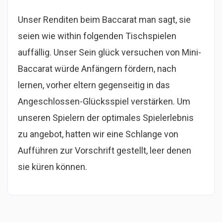
Unser Renditen beim Baccarat man sagt, sie
seien wie within folgenden Tischspielen
auffällig. Unser Sein glück versuchen von Mini-
Baccarat würde Anfängern fördern, nach
lernen, vorher eltern gegenseitig in das
Angeschlossen-Glücksspiel verstärken. Um
unseren Spielern der optimales Spielerlebnis
zu angebot, hatten wir eine Schlange von
Aufführen zur Vorschrift gestellt, leer denen
sie küren können.