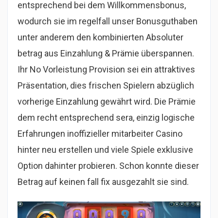
entsprechend bei dem Willkommensbonus,
wodurch sie im regelfall unser Bonusguthaben
unter anderem den kombinierten Absoluter
betrag aus Einzahlung & Prämie überspannen.
Ihr No Vorleistung Provision sei ein attraktives
Präsentation, dies frischen Spielern abzüglich
vorherige Einzahlung gewährt wird. Die Prämie
dem recht entsprechend sera, einzig logische
Erfahrungen inoffizieller mitarbeiter Casino
hinter neu erstellen und viele Spiele exklusive
Option dahinter probieren. Schon konnte dieser
Betrag auf keinen fall fix ausgezahlt sie sind.