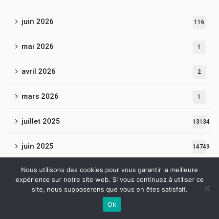
juin 2026
116
mai 2026
1
avril 2026
2
mars 2026
1
juillet 2025
13134
juin 2025
14749
Nous utilisons des cookies pour vous garantir la meilleure
mai 2025
8
expérience sur notre site web. Si vous continuez à utiliser ce
site, nous supposerons que vous en êtes satisfait.
avril 2025
5
Ok
Contactez-nous