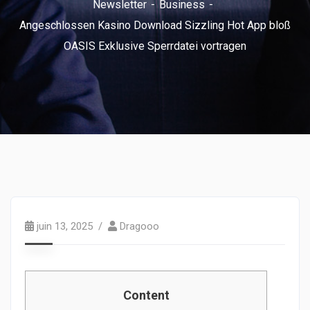
Newsletter
Business
Angeschlossen Kasino Download Sizzling Hot App bloß
OASIS Exklusive Sperrdatei vortragen
juin 13, 2025
Dragooo
Content