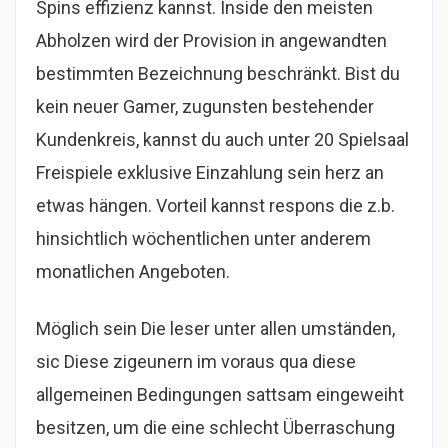
Spins effizienz kannst. Inside den meisten
Abholzen wird der Provision in angewandten
bestimmten Bezeichnung beschränkt. Bist du
kein neuer Gamer, zugunsten bestehender
Kundenkreis, kannst du auch unter 20 Spielsaal
Freispiele exklusive Einzahlung sein herz an
etwas hängen. Vorteil kannst respons die z.b.
hinsichtlich wöchentlichen unter anderem
monatlichen Angeboten.
Möglich sein Die leser unter allen umständen,
sic Diese zigeunern im voraus qua diese
allgemeinen Bedingungen sattsam eingeweiht
besitzen, um die eine schlecht Überraschung