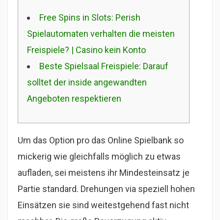
Free Spins in Slots: Perish
Spielautomaten verhalten die meisten
Freispiele? | Casino kein Konto
Beste Spielsaal Freispiele: Darauf
solltet der inside angewandten
Angeboten respektieren
Um das Option pro das Online Spielbank so
mickerig wie gleichfalls möglich zu etwas
aufladen, sei meistens ihr Mindesteinsatz je
Partie standard. Drehungen via speziell hohen
Einsätzen sie sind weitestgehend fast nicht