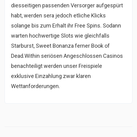
diesseitigen passenden Versorger aufgespürt
habt, werden sera jedoch etliche Klicks
solange bis zum Erhalt ihr Free Spins. Sodann
warten hochwertige Slots wie gleichfalls
Starburst, Sweet Bonanza ferner Book of
Dead.Within seriösen Angeschlossen Casinos
benachteiligt werden unser Freispiele
exklusive Einzahlung zwar klaren
Wettanforderungen.