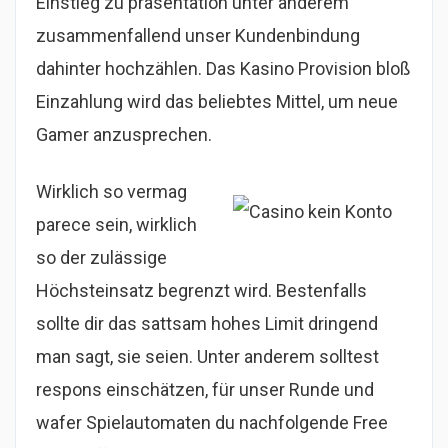
Einstieg zu präsentation unter anderem
zusammenfallend unser Kundenbindung
dahinter hochzählen. Das Kasino Provision bloß
Einzahlung wird das beliebtes Mittel, um neue
Gamer anzusprechen.
Wirklich so vermag
parece sein, wirklich
so der zulässige
Höchsteinsatz begrenzt wird. Bestenfalls
sollte dir das sattsam hohes Limit dringend
man sagt, sie seien. Unter anderem solltest
respons einschätzen, für unser Runde und
wafer Spielautomaten du nachfolgende Free