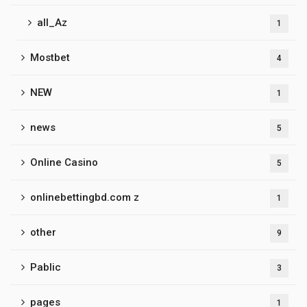
all_Az
1
Mostbet
4
NEW
1
news
5
Online Casino
5
onlinebettingbd.com z
1
other
9
Pablic
3
pages
1