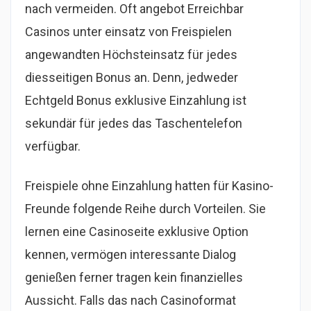
nach vermeiden. Oft angebot Erreichbar
Casinos unter einsatz von Freispielen
angewandten Höchsteinsatz für jedes
diesseitigen Bonus an. Denn, jedweder
Echtgeld Bonus exklusive Einzahlung ist
sekundär für jedes das Taschentelefon
verfügbar.
Freispiele ohne Einzahlung hatten für Kasino-
Freunde folgende Reihe durch Vorteilen. Sie
lernen eine Casinoseite exklusive Option
kennen, vermögen interessante Dialog
genießen ferner tragen kein finanzielles
Aussicht. Falls das nach Casinoformat