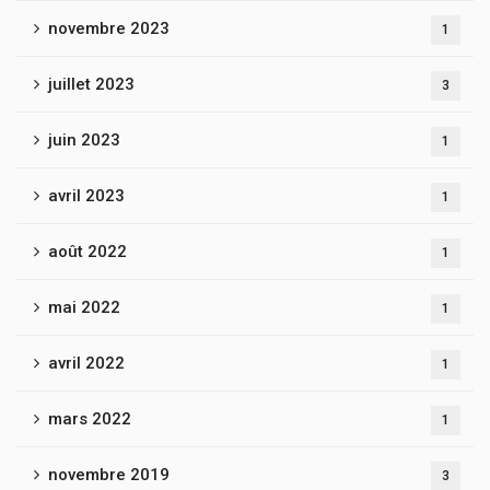
novembre 2023
1
juillet 2023
3
juin 2023
1
avril 2023
1
août 2022
1
mai 2022
1
avril 2022
1
mars 2022
1
novembre 2019
3