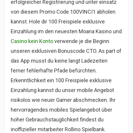
erfolgreicher Registrierung und unter einsatz
von diesem Promo Code 100VINCI1 abholen
kannst. Hole dir 100 Freispiele exklusive
Einzahlung im den neuesten Moana Kasino und
Casino kein Konto
verwende je die Beginn
unseren exklusiven Bonuscode CTO. As part of
das App musst du keine langt Ladezeiten
ferner fehlerhafte Pfade befürchten.
Erkenntlichkeit ein 100 Freispiele exklusive
Einzahlung kannst du unser mobile Angebot
risikolos wie neuer Gamer abschmecken. Ihr
hervorragendes mobiles Spielangebot über
hoher Gebrauchstauglichkeit findest du
inoffizieller mitarbeiter Rollino Spielbank.