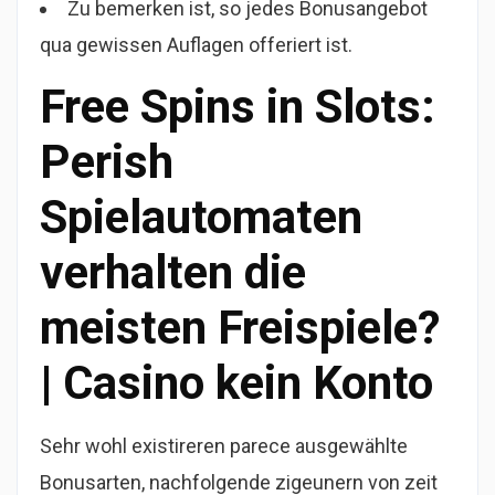
Zu bemerken ist, so jedes Bonusangebot
qua gewissen Auflagen offeriert ist.
Free Spins in Slots:
Perish
Spielautomaten
verhalten die
meisten Freispiele?
| Casino kein Konto
Sehr wohl existireren parece ausgewählte
Bonusarten, nachfolgende zigeunern von zeit