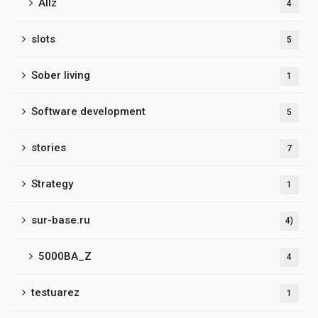
Allz
4
slots
5
Sober living
1
Software development
5
stories
7
Strategy
1
sur-base.ru
4)
5000BA_Z
4
testuarez
1