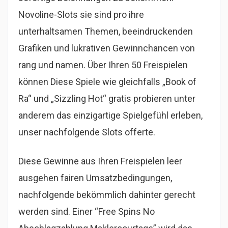
Novoline-Slots sie sind pro ihre
unterhaltsamen Themen, beeindruckenden
Grafiken und lukrativen Gewinnchancen von
rang und namen. Über Ihren 50 Freispielen
können Diese Spiele wie gleichfalls „Book of
Ra“ und „Sizzling Hot“ gratis probieren unter
anderem das einzigartige Spielgefühl erleben,
unser nachfolgende Slots offerte.
Diese Gewinne aus Ihren Freispielen leer
ausgehen fairen Umsatzbedingungen,
nachfolgende bekömmlich dahinter gerecht
werden sind. Einer “Free Spins No