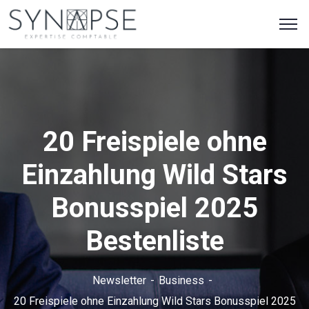
20 Freispiele ohne
Einzahlung Wild Stars
Bonusspiel 2025
Bestenliste
Newsletter
Business
20 Freispiele ohne Einzahlung Wild Stars Bonusspiel 2025