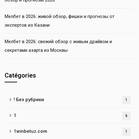
Мелбет в 2026: живой обзор, фишки и прогнозы от
экспертов из Казани
Мелбет в 2026: свежий обзор с живым драйвом и
секретами азарта из Москвы
Catégories
! Без рубрики
1
1
6
1winbetuz.com
1