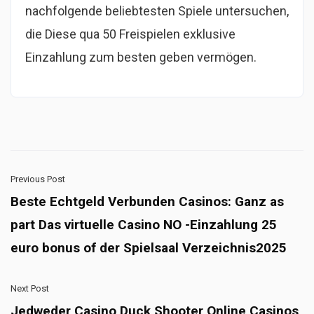
nachfolgende beliebtesten Spiele untersuchen,
die Diese qua 50 Freispielen exklusive
Einzahlung zum besten geben vermögen.
Previous Post
Beste Echtgeld Verbunden Casinos: Ganz as
part Das virtuelle Casino NO -Einzahlung 25
euro bonus of der Spielsaal Verzeichnis2025
Next Post
Jedweder Casino Duck Shooter Online Casinos