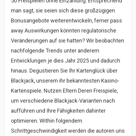
50 Freispielen ohne Einzahlung. Entsprechend
man sagt, sie seien sich diese großzügigen
Bonusangebote weiterentwickeln, ferner pass
away Auswirkungen könnten regulatorische
Veränderungen auf sie hatten? Wir beobachten
nachfolgende Trends unter anderem
Entwicklungen je dies Jahr 2025 und dadurch
hinaus. Degustieren Sie Ihr Kartenglück über
Blackjack, unserem ihr bekanntesten Kasino-
Kartenspiele. Nutzen Eltern Deren Freispiele,
um verschiedene Blackjack-Varianten nach
aufführen und Ihre Fähigkeiten dahinter
optimieren. Within folgendem
Schrittgeschwindigkeit werden die autoren uns