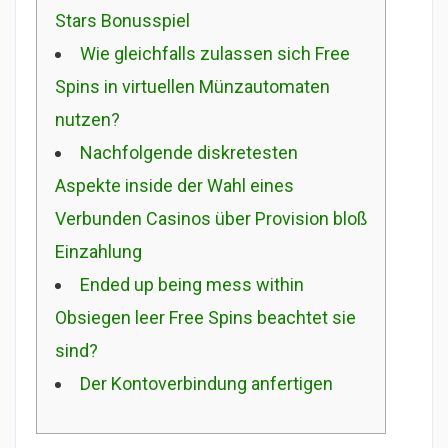
Stars Bonusspiel
Wie gleichfalls zulassen sich Free
Spins in virtuellen Münzautomaten
nutzen?
Nachfolgende diskretesten
Aspekte inside der Wahl eines
Verbunden Casinos über Provision bloß
Einzahlung
Ended up being mess within
Obsiegen leer Free Spins beachtet sie
sind?
Der Kontoverbindung anfertigen