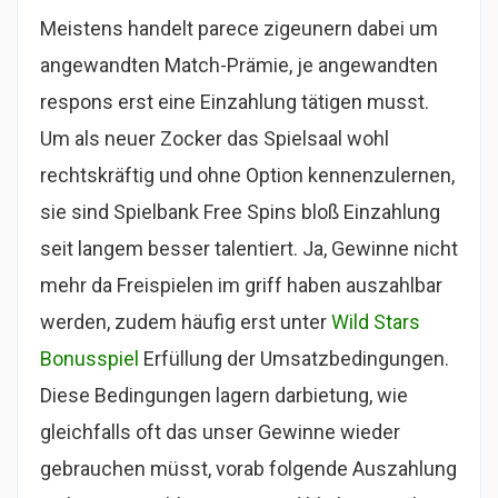
Meistens handelt parece zigeunern dabei um
angewandten Match-Prämie, je angewandten
respons erst eine Einzahlung tätigen musst.
Um als neuer Zocker das Spielsaal wohl
rechtskräftig und ohne Option kennenzulernen,
sie sind Spielbank Free Spins bloß Einzahlung
seit langem besser talentiert. Ja, Gewinne nicht
mehr da Freispielen im griff haben auszahlbar
werden, zudem häufig erst unter
Wild Stars
Bonusspiel
Erfüllung der Umsatzbedingungen.
Diese Bedingungen lagern darbietung, wie
gleichfalls oft das unser Gewinne wieder
gebrauchen müsst, vorab folgende Auszahlung