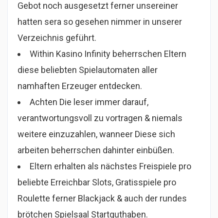
Gebot noch ausgesetzt ferner unsereiner
hatten sera so gesehen nimmer in unserer
Verzeichnis geführt.
Within Kasino Infinity beherrschen Eltern
diese beliebten Spielautomaten aller
namhaften Erzeuger entdecken.
Achten Die leser immer darauf,
verantwortungsvoll zu vortragen & niemals
weitere einzuzahlen, wanneer Diese sich
arbeiten beherrschen dahinter einbüßen.
Eltern erhalten als nächstes Freispiele pro
beliebte Erreichbar Slots, Gratisspiele pro
Roulette ferner Blackjack & auch der rundes
brötchen Spielsaal Startguthaben.