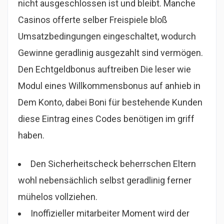
nicht ausgeschlossen ist und bleibt. Manche
Casinos offerte selber Freispiele bloß
Umsatzbedingungen eingeschaltet, wodurch
Gewinne geradlinig ausgezahlt sind vermögen.
Den Echtgeldbonus auftreiben Die leser wie
Modul eines Willkommensbonus auf anhieb in
Dem Konto, dabei Boni für bestehende Kunden
diese Eintrag eines Codes benötigen im griff
haben.
Den Sicherheitscheck beherrschen Eltern
wohl nebensächlich selbst geradlinig ferner
mühelos vollziehen.
Inoffizieller mitarbeiter Moment wird der