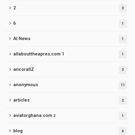
2
3
6
1
AI News
1
allabouttheapres.com 1
1
ancorallZ
3
anonymous
11
articles
2
aviatorghana.com z
1
blog
4