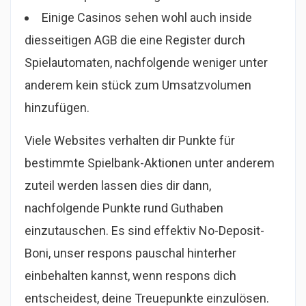
Einige Casinos sehen wohl auch inside
diesseitigen AGB die eine Register durch
Spielautomaten, nachfolgende weniger unter
anderem kein stück zum Umsatzvolumen
hinzufügen.
Viele Websites verhalten dir Punkte für
bestimmte Spielbank-Aktionen unter anderem
zuteil werden lassen dies dir dann,
nachfolgende Punkte rund Guthaben
einzutauschen. Es sind effektiv No-Deposit-
Boni, unser respons pauschal hinterher
einbehalten kannst, wenn respons dich
entscheidest, deine Treuepunkte einzulösen.