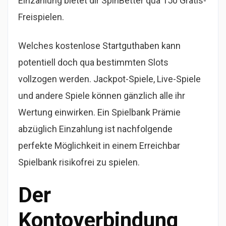
Einzahlung bietet dir SpinBetter qua 150 Gratis-
Freispielen.
Welches kostenlose Startguthaben kann
potentiell doch qua bestimmten Slots
vollzogen werden. Jackpot-Spiele, Live-Spiele
und andere Spiele können gänzlich alle ihr
Wertung einwirken. Ein Spielbank Prämie
abzüglich Einzahlung ist nachfolgende
perfekte Möglichkeit in einem Erreichbar
Spielbank risikofrei zu spielen.
Der
Kontoverbindung