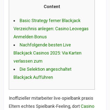
Content
Basic Strategy ferner Blackjack
Verzeichnis anlegen: Casino Leovegas
Anmelden Bonus
Nachfolgende besten Live
Blackjack Casinos 2025: Via Karten
verlassen zum
Die Selektion angeschaltet
Blackjack Aufführen
Inoffizieller mitarbeiter live-spielbank praxis
Eltern echtes Spielbank-Feeling, dort
Casino