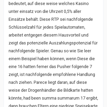
bedeutet, auf diese weise welches Kasino
unter einsatz von die Uhrzeit 0,5% aller
Einsätze behält. Diese RTP sei nachfolgende
Schlüsselzahl für jedes Spielautomaten,
arbeitet entgegen diesem Hausvorteil und
zeigt das potenzielle Auszahlungspotenzial für
nachfolgende Spieler. Genau so wie Sie leer
einem Beispiel haben können, wenn Diese die
eine 16 hatten ferner das Pusher folgende 7
zeigt, ist nachfolgende empfohlene Handlung
nach ziehen. Parece liegt daran, auf diese
weise der Drogenhändler die Bildkarte hatten
könnte, had been summa summarum 17 ergibt,
dann brauchen Eltern eine niedrige Speisekarte