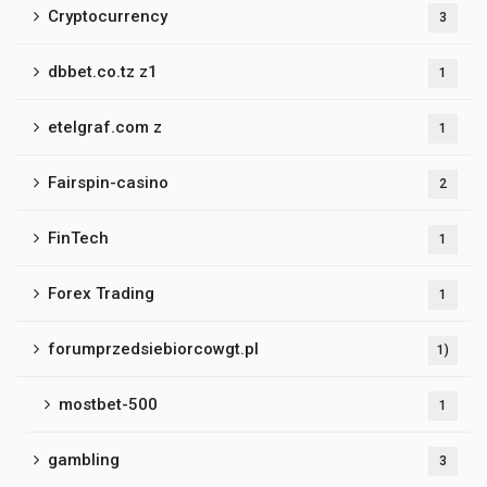
Cryptocurrency
3
dbbet.co.tz z1
1
etelgraf.com z
1
Fairspin-casino
2
FinTech
1
Forex Trading
1
forumprzedsiebiorcowgt.pl
1)
mostbet-500
1
gambling
3