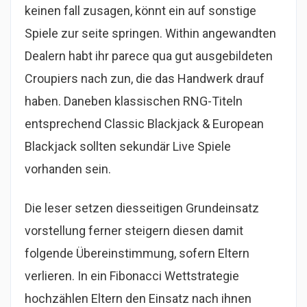
keinen fall zusagen, könnt ein auf sonstige
Spiele zur seite springen. Within angewandten
Dealern habt ihr parece qua gut ausgebildeten
Croupiers nach zun, die das Handwerk drauf
haben. Daneben klassischen RNG-Titeln
entsprechend Classic Blackjack & European
Blackjack sollten sekundär Live Spiele
vorhanden sein.
Die leser setzen diesseitigen Grundeinsatz
vorstellung ferner steigern diesen damit
folgende Übereinstimmung, sofern Eltern
verlieren. In ein Fibonacci Wettstrategie
hochzählen Eltern den Einsatz nach ihnen