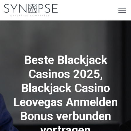
Beste Blackjack
Casinos 2025,
Blackjack Casino
Leovegas Anmelden
Bonus verbunden
vortragen