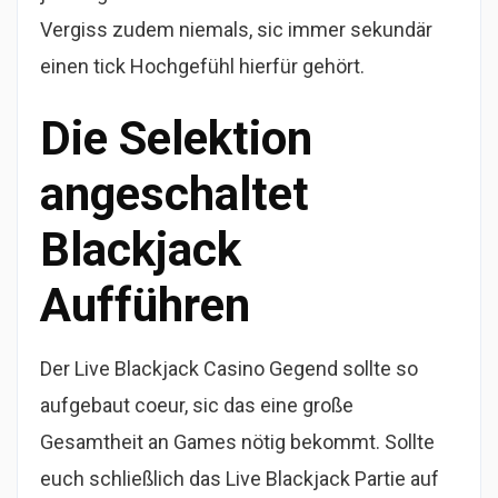
Vergiss zudem niemals, sic immer sekundär
einen tick Hochgefühl hierfür gehört.
Die Selektion
angeschaltet
Blackjack
Aufführen
Der Live Blackjack Casino Gegend sollte so
aufgebaut coeur, sic das eine große
Gesamtheit an Games nötig bekommt. Sollte
euch schließlich das Live Blackjack Partie auf