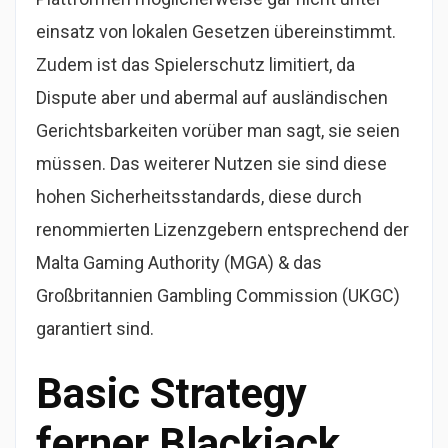
einsatz von lokalen Gesetzen übereinstimmt.
Zudem ist das Spielerschutz limitiert, da
Dispute aber und abermal auf ausländischen
Gerichtsbarkeiten vorüber man sagt, sie seien
müssen. Das weiterer Nutzen sie sind diese
hohen Sicherheitsstandards, diese durch
renommierten Lizenzgebern entsprechend der
Malta Gaming Authority (MGA) & das
Großbritannien Gambling Commission (UKGC)
garantiert sind.
Basic Strategy
ferner Blackjack