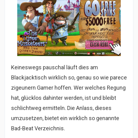
Keineswegs pauschal läuft dies am
Blackjacktisch wirklich so, genau so wie parece
zigeunern Gamer hoffen. Wer welches Regung
hat, glücklos dahinter werden, ist und bleibt
schlichtweg ermitteln. Die Anlass, dieses
umzusetzen, bietet ein wirklich so genannte
Bad-Beat Verzeichnis.