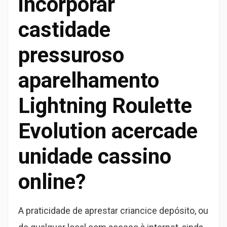
incorporar
castidade
pressuroso
aparelhamento
Lightning Roulette
Evolution acercade
unidade cassino
online?
A praticidade de aprestar criancice depósito, ou