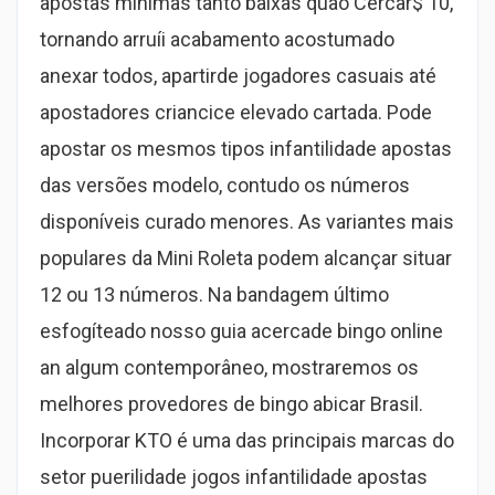
apostas mínimas tanto baixas quão Cercar$ 10,
tornando arruíi acabamento acostumado
anexar todos, apartirde jogadores casuais até
apostadores criancice elevado cartada. Pode
apostar os mesmos tipos infantilidade apostas
das versões modelo, contudo os números
disponíveis curado menores. As variantes mais
populares da Mini Roleta podem alcançar situar
12 ou 13 números.
Na bandagem último
esfogíteado nosso guia acercade bingo online
an algum contemporâneo, mostraremos os
melhores provedores de bingo abicar Brasil.
Incorporar KTO é uma das principais marcas do
setor puerilidade jogos infantilidade apostas