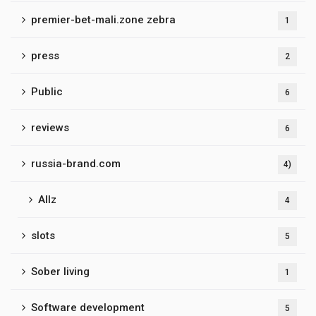
premier-bet-mali.zone zebra
1
press
2
Public
6
reviews
6
russia-brand.com
4)
Allz
4
slots
5
Sober living
1
Software development
5