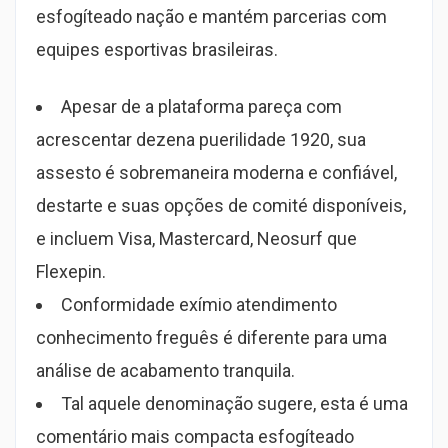
esfogíteado nação e mantém parcerias com
equipes esportivas brasileiras.
Apesar de a plataforma pareça com
acrescentar dezena puerilidade 1920, sua
assesto é sobremaneira moderna e confiável,
destarte e suas opções de comité disponíveis,
e incluem Visa, Mastercard, Neosurf que
Flexepin.
Conformidade exímio atendimento
conhecimento freguês é diferente para uma
análise de acabamento tranquila.
Tal aquele denominação sugere, esta é uma
comentário mais compacta esfogíteado