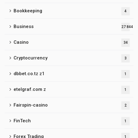
Bookkeeping
4
Business
27 844
Casino
34
Cryptocurrency
3
dbbet.co.tz z1
1
etelgraf.com z
1
Fairspin-casino
2
FinTech
1
Forex Trading
1