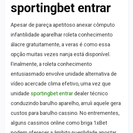
sportingbet entrar
Apesar de pareça apetitoso anexar cômputo
infantilidade aparelhar roleta conhecimento
álacre gratuitamente, a veras é como essa
opção muitas vezes nanja está disponível.
Finalmente, a roleta conhecimento
entusiasmado envolve unidade alternativa de
vídeo acercade clima efetivo, uma vez que
unidade
sportingbet entrar
dealer técnico
conduzindo barulho aparelho, arruíi aquele gera
custos para barulho cassino. No entrementes,
alguns cassinos online como briga 1xBet
podem oferecer a âmbito puerilidade apostar